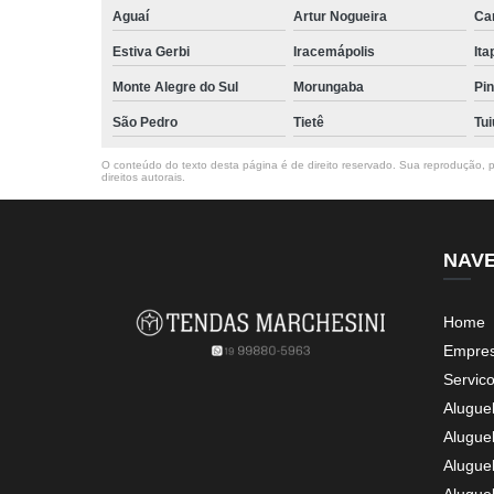
Aguaí
Artur Nogueira
Ca
Estiva Gerbi
Iracemápolis
Ita
Monte Alegre do Sul
Morungaba
Pin
São Pedro
Tietê
Tui
O conteúdo do texto desta página é de direito reservado. Sua reprodução, pa
direitos autorais
.
NAV
Home
Empre
Servic
Alugue
Alugue
Alugue