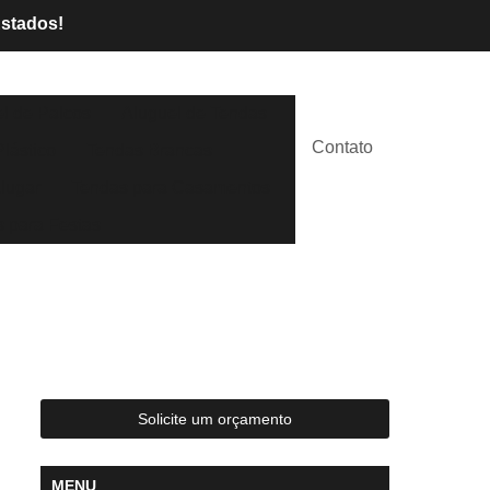
Estados!
l de Palcos
Aluguel de Tendas
Contato
lástico
Tendas Brancas
lugar
Tendas para Casamentos
 para Festas
Solicite um orçamento
MENU