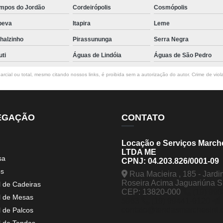
mpos do Jordão
Cordeirópolis
Cosmópolis
peva
Itapira
Leme
halzinho
Pirassununga
Serra Negra
uti
Águas de Lindóia
Águas de São Pedro
rcial ou total, mesmo citando nossos links, é proibida sem a autorização do autor. Crime de viol
EGAÇÃO
CONTATO
Locação e Serviços March
LTDA ME
sa
CPNJ: 04.203.826/0001-09
os
Rua Macieira , 185 - Jardi
Roseira Acima Jaguariúna 
l de Cadeiras
CEP: 13820-000
(19) 998
l de Mesas
5963
(19) 99441-9120
contato@tendasmarchesini.
l de Palcos