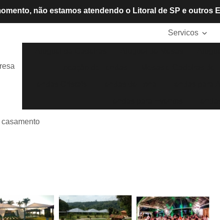
omento, não estamos atendendo o Litoral de SP e outros 
Servicos
Aluguel de Cadeiras
Aluguel de Mesas
Alugue
resa
Locação de Tendas
Mesas e Cadeiras de P
Tendas Cristais
Tendas de Lona
Tendas para A
Tendas para Eventos
Tendas
 casamento