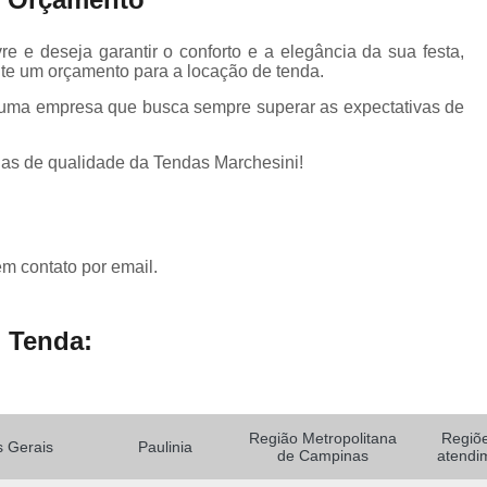
e e deseja garantir o conforto e a elegância da sua festa,
ite um orçamento para a locação de tenda.
e uma empresa que busca sempre superar as expectativas de
as de qualidade da Tendas Marchesini!
em contato por email.
 Tenda:
Região Metropolitana
Regiõ
 Gerais
Paulinia
de Campinas
atendi