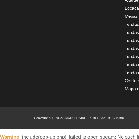
Alugue
Locaçã
Mesas 
Tendas
Tendas 
Tendas
Tendas
Tendas
Tendas
Tendas
Contat
Mapa d
Copyright © TENDAS MARCHESINI. (Lei 9610 de 19/02/1998)
Warning
: include(pop-up.php): failed to open stream: No such fi