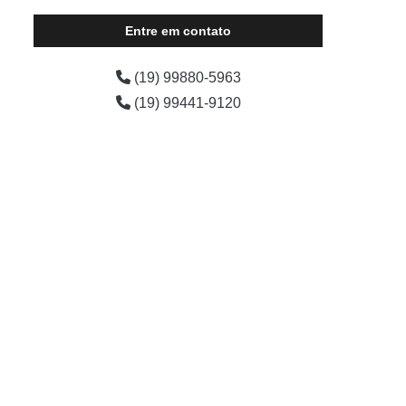
tenda para casamento Louveira
Entre em contato
tenda para casamento no campo cotar Cambury
(19) 99880-5963
tenda para casamento no campo alugar Morungaba
(19) 99441-9120
tenda para casamento alugar Betel
aluguel de tenda para festa de casamento Vinhedo
tenda transparente para casamento cotar Peruíbe
tenda para casamento cotar Praia das Calhetas
tenda de casamento simples alugar Itupeva
tenda para cerimônia de casamento Praia da
Boiçucanga
valor de tenda para festa de casamento Araras
aluguel de tenda casamento Cubatão