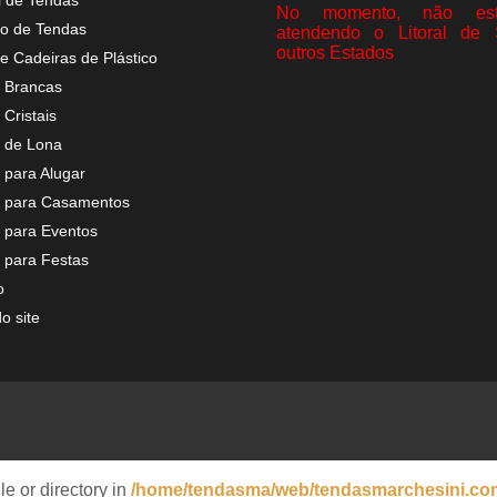
l de Tendas
No momento, não est
o de Tendas
atendendo o Litoral de
outros Estados
e Cadeiras de Plástico
 Brancas
Cristais
 de Lona
 para Alugar
 para Casamentos
 para Eventos
 para Festas
o
o site
le or directory in
/home/tendasma/web/tendasmarchesini.com/