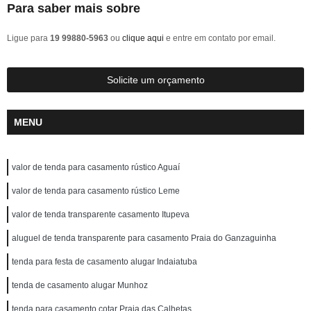
Para saber mais sobre
Ligue para
19 99880-5963
ou
clique aqui
e entre em contato por email.
Solicite um orçamento
MENU
valor de tenda para casamento rústico Aguaí
valor de tenda para casamento rústico Leme
valor de tenda transparente casamento Itupeva
aluguel de tenda transparente para casamento Praia do Ganzaguinha
tenda para festa de casamento alugar Indaiatuba
tenda de casamento alugar Munhoz
tenda para casamento cotar Praia das Calhetas