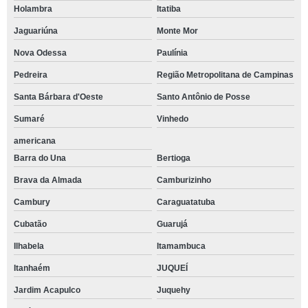
Holambra
Itatiba
Jaguariúna
Monte Mor
Nova Odessa
Paulínia
Pedreira
Região Metropolitana de Campinas
Santa Bárbara d'Oeste
Santo Antônio de Posse
Sumaré
Vinhedo
americana
Barra do Una
Bertioga
Brava da Almada
Camburizinho
Cambury
Caraguatatuba
Cubatão
Guarujá
Ilhabela
Itamambuca
Itanhaém
JUQUEÍ
Jardim Acapulco
Juquehy