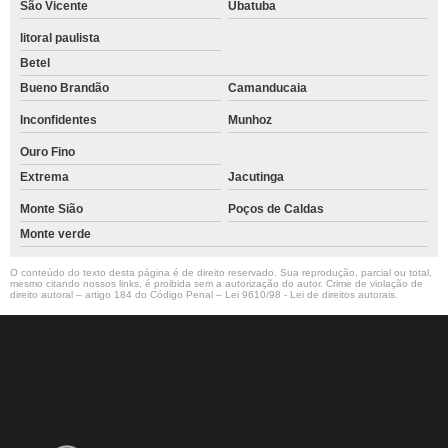
São Vicente
Ubatuba
litoral paulista
Betel
Bueno Brandão
Camanducaia
Inconfidentes
Munhoz
Ouro Fino
Extrema
Jacutinga
Monte Sião
Poços de Caldas
Monte verde
O conteúdo do texto desta página é de direito reservado. Sua reprodução, parcial ou total,
mesmo citando nossos links, é proibida sem a autorização do autor. Crime de violação de
direito autoral – artigo 184 do Código Penal –
Lei 9610/98 - Lei de direitos autorais
.