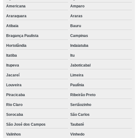
Americana
Amparo
Araraquara
Araras
Atibaia
Bauru
Bragança Paulista
Campinas
Hortolândia
Indaiatuba
Itatiba
Itu
Itupeva
Jaboticabal
Jacareí
Limeira
Louveira
Paulínia
Piracicaba
Ribeirão Preto
Rio Claro
Sertãozinho
Sorocaba
São Carlos
São José dos Campos
Taubaté
Valinhos
Vinhedo