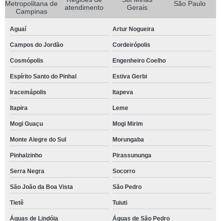
Metropolitana de
São Paulo
atendimento
Gerais
Campinas
Aguaí
Artur Nogueira
Campos do Jordão
Cordeirópolis
Cosmópolis
Engenheiro Coelho
Espírito Santo do Pinhal
Estiva Gerbi
Iracemápolis
Itapeva
Itapira
Leme
Mogi Guaçu
Mogi Mirim
Monte Alegre do Sul
Morungaba
Pinhalzinho
Pirassununga
Serra Negra
Socorro
São João da Boa Vista
São Pedro
Tietê
Tuiuti
Águas de Lindóia
Águas de São Pedro