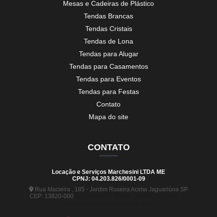
Mesas e Cadeiras de Plástico
Tendas Brancas
Tendas Cristais
Tendas de Lona
Tendas para Alugar
Tendas para Casamentos
Tendas para Eventos
Tendas para Festas
Contato
Mapa do site
CONTATO
Locação e Serviços Marchesini LTDA ME
CPNJ: 04.203.826/0001-09
Rua Macieira , 185 - Jardim Roseira Acima Jaguariúna SP
CEP: 13820-000
(19) 99880-5963
(19) 99441-9120
contato@tendasmarchesini.com