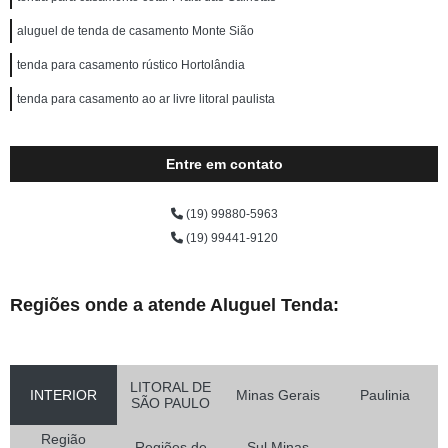
aluguel de tenda de casamento Monte Sião
tenda para casamento rústico Hortolândia
tenda para casamento ao ar livre litoral paulista
Entre em contato
(19) 99880-5963
(19) 99441-9120
Regiões onde a atende Aluguel Tenda:
LITORAL DE
INTERIOR
Minas Gerais
Paulinia
SÃO PAULO
Região
Regiões de
Sul Minas