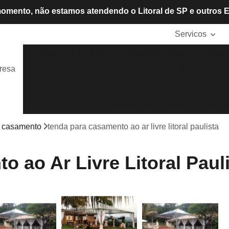
omento, não estamos atendendo o Litoral de SP e outros 
Servicos
Aluguel de Cadeiras
Aluguel de Mesas
Alugue
resa
Locação de Tendas
Mesas e Cadeiras de P
Tendas Cristais
Tendas de Lona
Tendas para A
Tendas para Eventos
Tendas
 casamento
tenda para casamento ao ar livre litoral paulista
 ao Ar Livre Litoral Paul