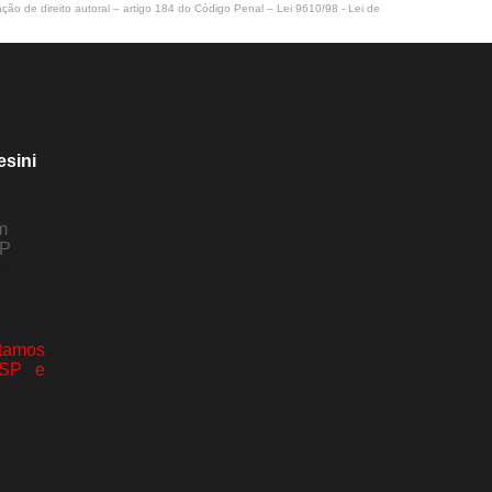
ação de direito autoral – artigo 184 do Código Penal –
Lei 9610/98 - Lei de
esini
m
SP
80-
com
amos
 SP e