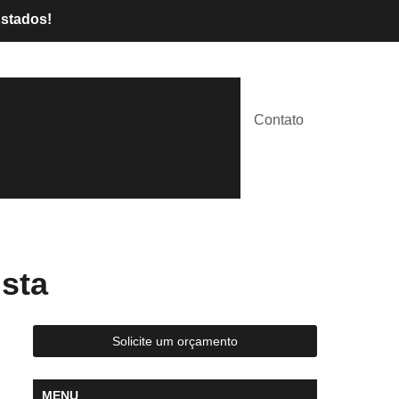
Estados!
l de Palcos
Aluguel de Tendas
Contato
lástico
Tendas Brancas
lugar
Tendas para Casamentos
 para Festas
ista
Solicite um orçamento
MENU