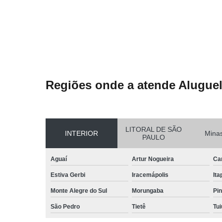
Regiões onde a atende Aluguel
LITORAL DE SÃO
INTERIOR
Minas
PAULO
Aguaí
Artur Nogueira
Ca
Estiva Gerbi
Iracemápolis
Ita
Monte Alegre do Sul
Morungaba
Pin
São Pedro
Tietê
Tui