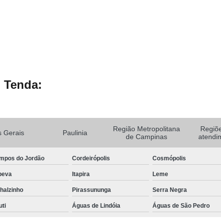
 Tenda:
Região Metropolitana
Regiõ
 Gerais
Paulinia
de Campinas
atendi
mpos do Jordão
Cordeirópolis
Cosmópolis
peva
Itapira
Leme
halzinho
Pirassununga
Serra Negra
uti
Águas de Lindóia
Águas de São Pedro