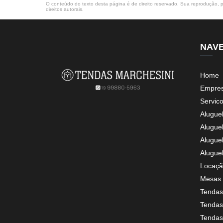
O conteúdo do texto desta página é de direito reservado. Sua reprodução, pa
direitos autorais
.
NAV
Home
Empre
Servic
Alugue
Alugue
Alugue
Alugue
Locaçã
Mesas 
Tendas
Tendas 
Tendas