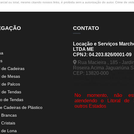
rcial ou total, mesmo citando nossos links, é proibida sem a autorização do autor. Crime de viol
EGAÇÃO
CONTATO
Locação e Serviços March
LTDA ME
sa
CPNJ: 04.203.826/0001-09
os
Rua Macieira , 185 - Jardi
Roseira Acima Jaguariúna 
l de Cadeiras
CEP: 13820-000
(19) 998
l de Mesas
5963
(19) 99441-9120
contato@tendasmarchesini.
l de Palcos
l de Tendas
No momento, não est
o de Tendas
atendendo o Litoral de
outros Estados
e Cadeiras de Plástico
 Brancas
Cristais
 de Lona