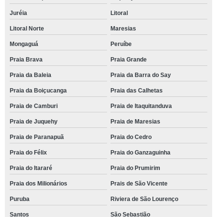
Juréia
Litoral
Litoral Norte
Maresias
Mongaguá
Peruíbe
Praia Brava
Praia Grande
Praia da Baleia
Praia da Barra do Say
Praia da Boiçucanga
Praia das Calhetas
Praia de Camburi
Praia de Itaquitanduva
Praia de Juquehy
Praia de Maresias
Praia de Paranapuã
Praia do Cedro
Praia do Félix
Praia do Ganzaguinha
Praia do Itararé
Praia do Prumirim
Praia dos Milionários
Prais de São Vicente
Puruba
Riviera de São Lourenço
Santos
São Sebastião