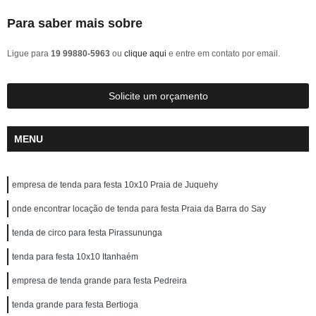
Para saber mais sobre
Ligue para
19 99880-5963
ou
clique aqui
e entre em contato por email.
Solicite um orçamento
MENU
empresa de tenda para festa 10x10 Praia de Juquehy
onde encontrar locação de tenda para festa Praia da Barra do Say
tenda de circo para festa Pirassununga
tenda para festa 10x10 Itanhaém
empresa de tenda grande para festa Pedreira
tenda grande para festa Bertioga