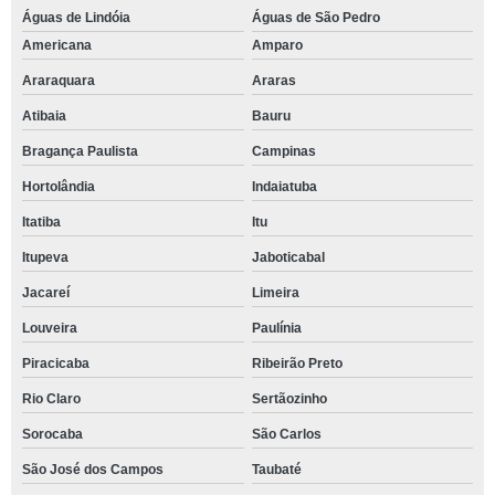
Águas de Lindóia
Águas de São Pedro
Americana
Amparo
Araraquara
Araras
Atibaia
Bauru
Bragança Paulista
Campinas
Hortolândia
Indaiatuba
Itatiba
Itu
Itupeva
Jaboticabal
Jacareí
Limeira
Louveira
Paulínia
Piracicaba
Ribeirão Preto
Rio Claro
Sertãozinho
Sorocaba
São Carlos
São José dos Campos
Taubaté