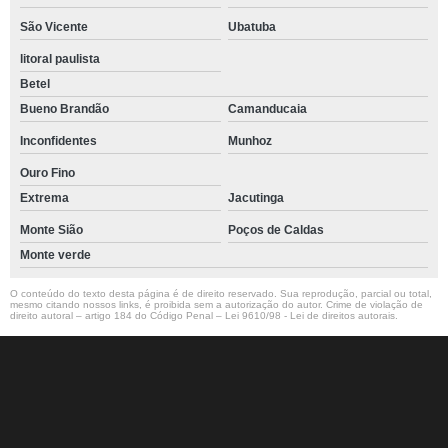
São Vicente
Ubatuba
litoral paulista
Betel
Bueno Brandão
Camanducaia
Inconfidentes
Munhoz
Ouro Fino
Extrema
Jacutinga
Monte Sião
Poços de Caldas
Monte verde
O conteúdo do texto desta página é de direito reservado. Sua reprodução, parcial ou total,
mesmo citando nossos links, é proibida sem a autorização do autor. Crime de violação de
direito autoral – artigo 184 do Código Penal –
Lei 9610/98 - Lei de direitos autorais
.