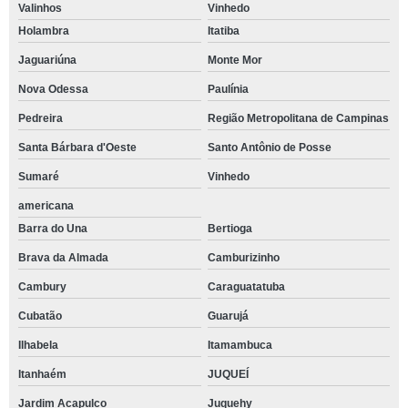
Valinhos
Vinhedo
Holambra
Itatiba
Jaguariúna
Monte Mor
Nova Odessa
Paulínia
Pedreira
Região Metropolitana de Campinas
Santa Bárbara d'Oeste
Santo Antônio de Posse
Sumaré
Vinhedo
americana
Barra do Una
Bertioga
Brava da Almada
Camburizinho
Cambury
Caraguatatuba
Cubatão
Guarujá
Ilhabela
Itamambuca
Itanhaém
JUQUEÍ
Jardim Acapulco
Juquehy