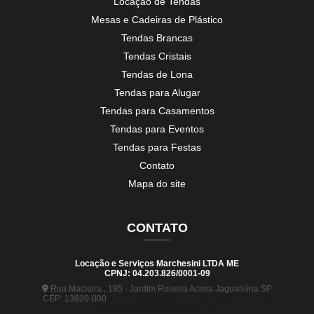
Locação de Tendas
Mesas e Cadeiras de Plástico
Tendas Brancas
Tendas Cristais
Tendas de Lona
Tendas para Alugar
Tendas para Casamentos
Tendas para Eventos
Tendas para Festas
Contato
Mapa do site
CONTATO
Locação e Serviços Marchesini LTDA ME
CPNJ: 04.203.826/0001-09
Rua Macieira , 185 - Jardim Roseira Acima Jaguariúna SP
CEP: 13820-000
(19) 99880-5963
(19) 99441-9120
contato@tendasmarchesini.com