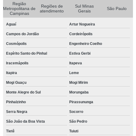
Região
Regiões de
Sul Minas
Metropolitana de
São Paulo
atendimento
Gerais
Campinas
Aguaí
Artur Nogueira
Campos do Jordão
Cordeirópolis
Cosmópolis
Engenheiro Coelho
Espírito Santo do Pinhal
Estiva Gerbi
Iracemápolis
Itapeva
Itapira
Leme
Mogi Guaçu
Mogi Mirim
Monte Alegre do Sul
Morungaba
Pinhalzinho
Pirassununga
Serra Negra
Socorro
São João da Boa Vista
São Pedro
Tietê
Tuiuti