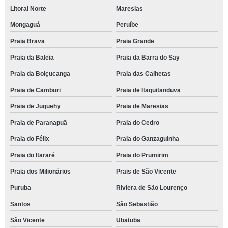
tenda festa Santa Bárbara d'Oeste
Litoral Norte
Maresias
tenda de festa para alugar Jacareí
Mongaguá
Peruíbe
empresa de tenda para festa 10x10 Praia de Juquehy
Praia Brava
Praia Grande
onde encontrar tenda de festa Leme
Praia da Baleia
Praia da Barra do Say
empresa de tenda de festa para alugar Mongaguá
Praia da Boiçucanga
Praia das Calhetas
tenda de festa cotar Camburizinho
Praia de Camburi
Praia de Itaquitanduva
tenda grande para festa cotar São Sebastião
Praia de Juquehy
Praia de Maresias
Praia de Paranapuã
Praia do Cedro
onde encontrar tenda para alugar para festa Espírito Santo do Pinhal
Praia do Félix
Praia do Ganzaguinha
locação de tenda para festa Praia da Boiçucanga
Praia do Itararé
Praia do Prumirim
empresa de tenda de festa Jardim Acapulco
Praia dos Milionários
Prais de São Vicente
alugar tenda para festa Valinhos
Puruba
Riviera de São Lourenço
alugar tenda para festa cotar Engenheiro Coelho
Santos
São Sebastião
onde encontrar tenda para festa JUQUEÍ
São Vicente
Ubatuba
alugar tenda para festa preço Morungaba