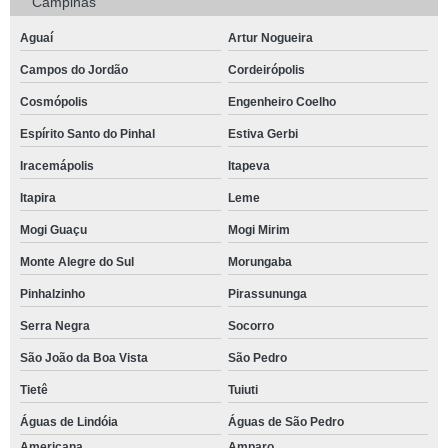
Campinas
empresa de alugar tenda para festa Araras
Aguaí
Artur Nogueira
locação de tenda para festa cotar Itamambuca
Campos do Jordão
Cordeirópolis
tenda de festa para alugar cotar Betel
Cosmópolis
Engenheiro Coelho
tenda para festa de aniversário locação Praia do Félix
Espírito Santo do Pinhal
Estiva Gerbi
tenda para festa 10x10 cotar Araraquara
Iracemápolis
Itapeva
tenda de lona para festa locação Bauru
Itapira
Leme
tenda grande para festa cotar Região Metropolitana de Campinas
Mogi Guaçu
Mogi Mirim
alugar tenda para festa preço Cosmópolis
Monte Alegre do Sul
Morungaba
onde encontrar tenda de lona para festa Taubaté
Pinhalzinho
Pirassununga
Serra Negra
Socorro
tenda para festa de aniversário Araras
São João da Boa Vista
São Pedro
tenda grande para festa Betel
Tietê
Tuiuti
empresa de tenda grande para festa Pedreira
Águas de Lindóia
Águas de São Pedro
tenda para festa Itapeva
Americana
Amparo