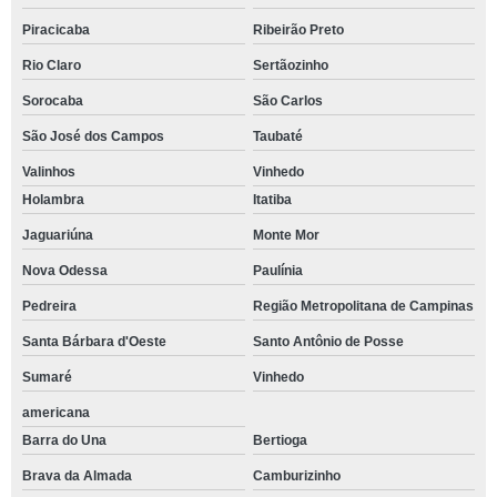
Piracicaba
Ribeirão Preto
quanto custa aluguel tenda Águas de São Pedro
Rio Claro
Sertãozinho
empresa de tenda 10x10 aluguel Bueno Brandão
Sorocaba
São Carlos
aluguel de tenda para festa cotar Praia de Itaquitanduva
São José dos Campos
Taubaté
aluguel tenda Munhoz
Valinhos
Vinhedo
tenda para eventos aluguel Praia de Camburi
Holambra
Itatiba
tenda para eventos aluguel preço Itatiba
Jaguariúna
Monte Mor
quanto custa tenda 10x10 aluguel Praia das Calhetas
Nova Odessa
Paulínia
tenda aluguel cotar Juquehy
Pedreira
Região Metropolitana de Campinas
aluguel tenda 10x10 Ubatuba
Santa Bárbara d'Oeste
Santo Antônio de Posse
tenda transparente aluguel preço Bertioga
Sumaré
Vinhedo
tenda 10x10 aluguel Praia da Baleia
americana
Barra do Una
Bertioga
aluguel de tenda para festa Sumaré
Brava da Almada
Camburizinho
empresa de tenda transparente aluguel Itamambuca