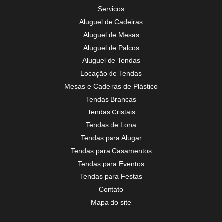
quanto custa tenda para casamento aluguel Jaguariúna
Servicos
quanto custa aluguel tenda festa Jardim Acapulco
Aluguel de Cadeiras
Aluguel de Mesas
quanto custa tenda aluguel Piracicaba
Aluguel de Palcos
quanto custa aluguel tenda 10x10 Juquehy
Aluguel de Tendas
aluguel tenda para festa Araraquara
Locação de Tendas
Mesas e Cadeiras de Plástico
quanto custa aluguel de tenda para casamento Socorro
Tendas Brancas
tenda para eventos aluguel cotar Praia de Itaquitanduva
Tendas Cristais
tenda para festa aluguel preço Juréia
Tendas de Lona
tenda para eventos aluguel cotar Inconfidentes
Tendas para Alugar
Tendas para Casamentos
quanto custa aluguel tenda 10x10 Praia do Félix
Tendas para Eventos
quanto custa aluguel tenda para festa Limeira
Tendas para Festas
tenda 10x10 aluguel cotar São José dos Campos
Contato
Mapa do site
quanto custa aluguel tenda festa Monte Alegre do Sul
quanto custa tenda aluguel Região Metropolitana de Campinas