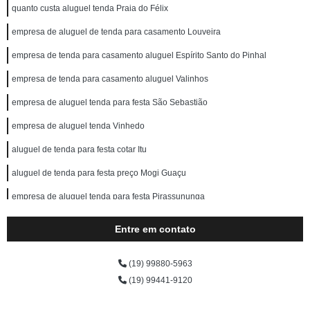
quanto custa aluguel tenda Praia do Félix
empresa de aluguel de tenda para casamento Louveira
empresa de tenda para casamento aluguel Espírito Santo do Pinhal
empresa de tenda para casamento aluguel Valinhos
empresa de aluguel tenda para festa São Sebastião
empresa de aluguel tenda Vinhedo
aluguel de tenda para festa cotar Itu
aluguel de tenda para festa preço Mogi Guaçu
empresa de aluguel tenda para festa Pirassununga
quanto custa tenda para festa aluguel Ouro Fino
Entre em contato
tenda para casamento aluguel cotar Juquehy
(19) 99880-5963
empresa de tenda para festa aluguel Americana
(19) 99441-9120
quanto custa tenda para festa aluguel São Sebastião