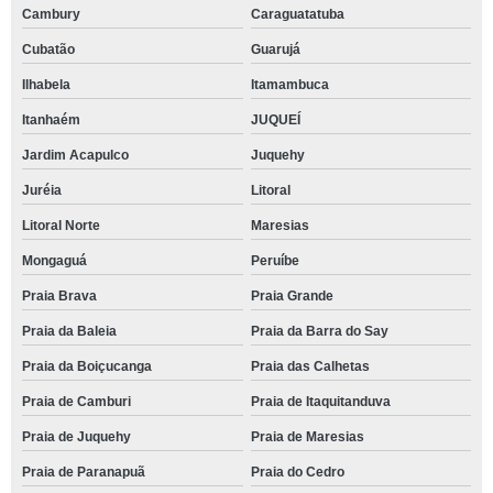
Cambury
Caraguatatuba
tenda 10x10 aluguel preço Paulínia
Cubatão
Guarujá
empresa de aluguel tenda festa Praia da Barra do Say
Ilhabela
Itamambuca
quanto custa tenda 10x10 aluguel Tuiuti
Itanhaém
JUQUEÍ
empresa de tenda para eventos aluguel Itupeva
Jardim Acapulco
Juquehy
tenda para casamento aluguel cotar Santos
Juréia
Litoral
aluguel tenda 10x10 preço Betel
Litoral Norte
Maresias
aluguel tenda festa cotar Praia do Itararé
Mongaguá
Peruíbe
empresa de tenda aluguel Praia Brava
Praia Brava
Praia Grande
aluguel tenda festa Jaboticabal
Praia da Baleia
Praia da Barra do Say
empresa de aluguel tenda 10x10 Monte Alegre do Sul
Praia da Boiçucanga
Praia das Calhetas
tenda transparente aluguel preço Itatiba
Praia de Camburi
Praia de Itaquitanduva
quanto custa tenda para eventos aluguel Jaguariúna
Praia de Juquehy
Praia de Maresias
Praia de Paranapuã
Praia do Cedro
aluguel de tenda para casamento preço Jacareí