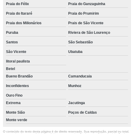
Praia do Félix
Praia do Ganzaguinha
aluguel tenda cotar Campos do Jordão
Praia do Itararé
Praia do Prumirim
tenda aluguel Ribeirão Preto
Praia dos Milionários
Prais de São Vicente
aluguel tenda 10x10 Praia da Boiçucanga
Puruba
Riviera de São Lourenço
empresa de aluguel tenda festa Rio Claro
Santos
São Sebastião
tenda para casamento aluguel preço Piracicaba
São Vicente
Ubatuba
tenda transparente aluguel cotar Praia da Barra do Say
litoral paulista
aluguel de tenda para casamento Santa Bárbara d'Oeste
Betel
tenda para casamento aluguel Praia da Barra do Say
Bueno Brandão
Camanducaia
Inconfidentes
Munhoz
quanto custa aluguel de tenda para festa Iracemápolis
Ouro Fino
tenda para festa aluguel preço Campos do Jordão
Extrema
Jacutinga
aluguel tenda preço Praia do Itararé
Monte Sião
Poços de Caldas
aluguel de tenda para festa preço Ribeirão Preto
Monte verde
aluguel tenda Juréia
O conteúdo do texto desta página é de direito reservado. Sua reprodução, parcial ou total,