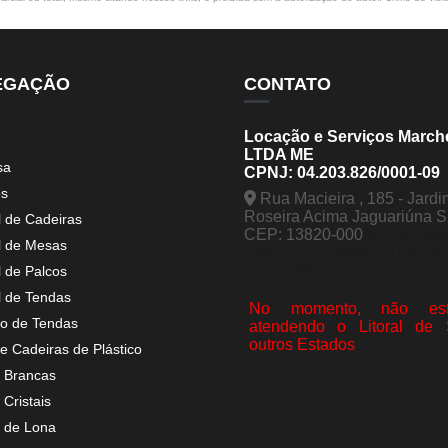
EGAÇÃO
CONTATO
Locação e Serviços March
LTDA ME
sa
CPNJ: 04.203.826/0001-09
os
Rua Macieira , 185 - Jardi
Roseira Acima Jaguariúna 
l de Cadeiras
CEP: 13820-000
(19) 998
l de Mesas
5963
(19) 99441-9120
contato@tendasmarchesini.
l de Palcos
l de Tendas
No momento, não est
o de Tendas
atendendo o Litoral de
outros Estados
e Cadeiras de Plástico
 Brancas
Cristais
 de Lona