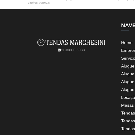
direitos autorais
.
NAV
Home
Empre
Servic
Alugue
Alugue
Alugue
Alugue
Locaçã
Mesas 
Tendas
Tendas 
Tendas