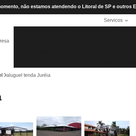
omento, não estamos atendendo o Litoral de SP e outros 
Servicos
Aluguel de Cadeiras
Aluguel de Mesas
Alugue
resa
Locação de Tendas
Mesas e Cadeiras de P
Tendas Cristais
Tendas de Lona
Tendas para A
Tendas para Eventos
Tendas
el
aluguel tenda Juréia
a