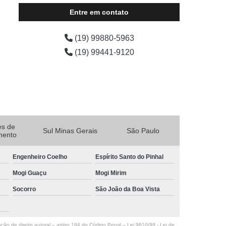
Entre em contato
(19) 99880-5963
(19) 99441-9120
es de
Sul Minas Gerais
São Paulo
mento
Engenheiro Coelho
Espírito Santo do Pinhal
Mogi Guaçu
Mogi Mirim
Socorro
São João da Boa Vista
ação de direito autoral – artigo 184 do Código Penal –
Lei 9610/98 - Lei de