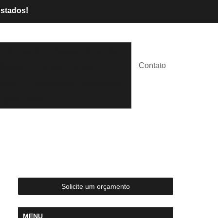
Estados!
l de Palcos
Aluguel de Tendas
Contato
lástico
Tendas Brancas
lugar
Tendas para Casamentos
 para Festas
Solicite um orçamento
MENU