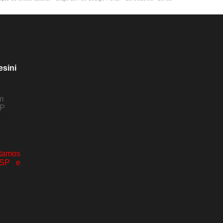
esini
m
SP
80-
com
amos
 SP e