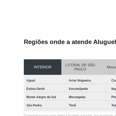
Regiões onde a atende Aluguel
LITORAL DE SÃO
INTERIOR
Minas
PAULO
Aguaí
Artur Nogueira
Ca
Estiva Gerbi
Iracemápolis
Ita
Monte Alegre do Sul
Morungaba
Pin
São Pedro
Tietê
Tui
O conteúdo do texto desta página é de direito reservado. Sua reprodução, pa