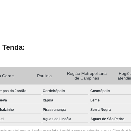
 Tenda:
Região Metropolitana
Regiõ
 Gerais
Paulinia
de Campinas
atendi
mpos do Jordão
Cordeirópolis
Cosmópolis
peva
Itapira
Leme
halzinho
Pirassununga
Serra Negra
uti
Águas de Lindóia
Águas de São Pedro
rcial ou total, mesmo citando nossos links, é proibida sem a autorização do autor. Crime de viol