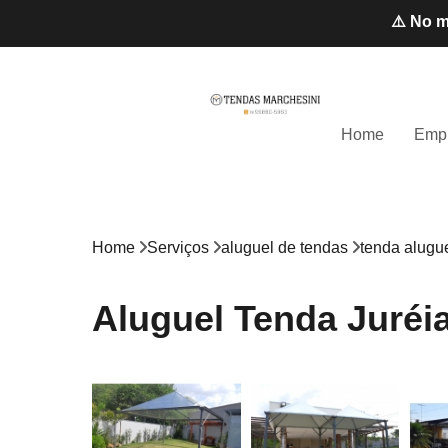
⚠️ No m
Home
Emp
Home
Serviços
aluguel de tendas
tenda alugu
Aluguel Tenda Juréi