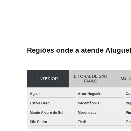
Regiões onde a atende Aluguel
LITORAL DE SÃO
INTERIOR
Minas
PAULO
Aguaí
Artur Nogueira
Ca
Estiva Gerbi
Iracemápolis
Ita
Monte Alegre do Sul
Morungaba
Pin
São Pedro
Tietê
Tui