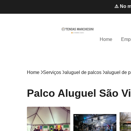
⚠️ No m
Home
Emp
Home
Serviços
aluguel de palcos
aluguel de p
Palco Aluguel São V