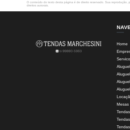
O conteúdo do texto desta página é de direito reservado. Sua reprodução, pa
direitos autorais
.
NAV
Home
Empre
Servic
Alugue
Alugue
Alugue
Alugue
Locaçã
Mesas 
Tendas
Tendas 
Tendas