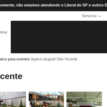
omento, não estamos atendendo o Litoral de SP e outros 
Servicos
Aluguel de Cadeiras
Aluguel de Mesas
Alugue
resa
Locação de Tendas
Mesas e Cadeiras de P
Tendas Cristais
Tendas de Lona
Tendas para A
Tendas para Eventos
Tendas
alco para eventos
palco aluguel São Vicente
icente