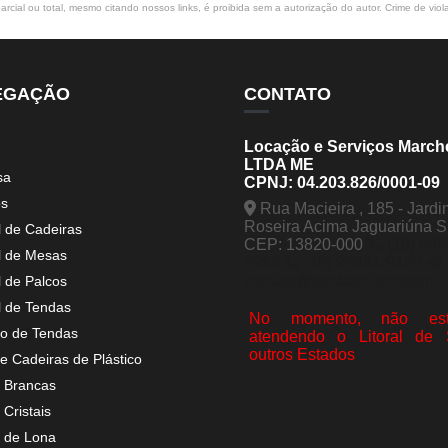
rcial ou total, mesmo citando nossos links, é proibida sem a autorização do autor. Crime de viol
EGAÇÃO
CONTATO
Locação e Serviços March
LTDA ME
sa
CPNJ: 04.203.826/0001-09
os
Rua Macieira , 185 - Jardi
Roseira Acima Jaguariúna 
l de Cadeiras
CEP: 13820-000
(19) 998
l de Mesas
5963
(19) 99441-9120
contato@tendasmarchesini.
l de Palcos
l de Tendas
No momento, não est
o de Tendas
atendendo o Litoral de
outros Estados
e Cadeiras de Plástico
 Brancas
Cristais
 de Lona