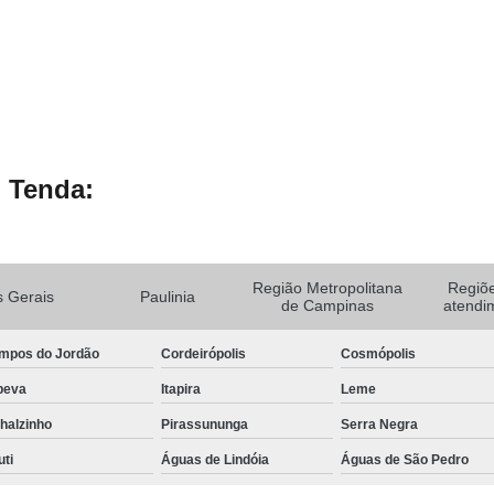
 Tenda:
Região Metropolitana
Regiõ
 Gerais
Paulinia
de Campinas
atendi
mpos do Jordão
Cordeirópolis
Cosmópolis
peva
Itapira
Leme
halzinho
Pirassununga
Serra Negra
uti
Águas de Lindóia
Águas de São Pedro