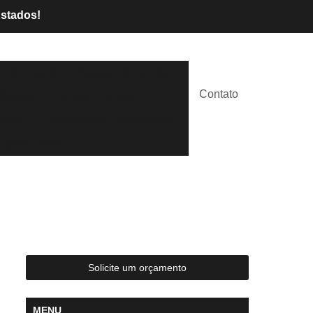
Estados!
l de Palcos
Aluguel de Tendas
Contato
lástico
Tendas Brancas
lugar
Tendas para Casamentos
 para Festas
Solicite um orçamento
MENU