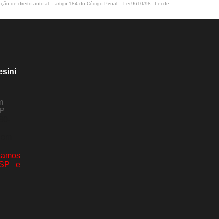
ação de direito autoral – artigo 184 do Código Penal –
Lei 9610/98 - Lei de
esini
m
SP
80-
com
amos
 SP e