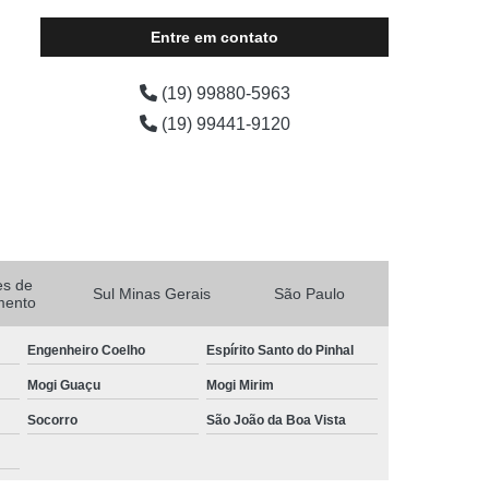
empresa de palco aluguel Araras
Entre em contato
(19) 99880-5963
(19) 99441-9120
es de
Sul Minas Gerais
São Paulo
mento
Engenheiro Coelho
Espírito Santo do Pinhal
Mogi Guaçu
Mogi Mirim
Socorro
São João da Boa Vista