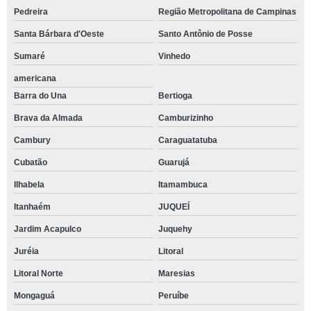
Pedreira
Região Metropolitana de Campinas
Santa Bárbara d'Oeste
Santo Antônio de Posse
Sumaré
Vinhedo
americana
Barra do Una
Bertioga
Brava da Almada
Camburizinho
Cambury
Caraguatatuba
Cubatão
Guarujá
Ilhabela
Itamambuca
Itanhaém
JUQUEÍ
Jardim Acapulco
Juquehy
Juréia
Litoral
Litoral Norte
Maresias
Mongaguá
Peruíbe