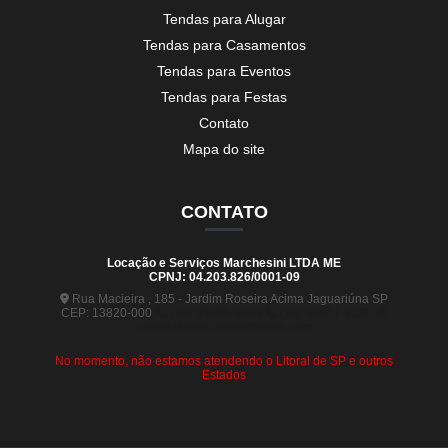
Tendas para Alugar
Tendas para Casamentos
Tendas para Eventos
Tendas para Festas
Contato
Mapa do site
CONTATO
Locação e Serviços Marchesini LTDA ME
CPNJ: 04.203.826/0001-09
Rua Macieira , 185 - Jardim Roseira Acima Jaguariúna SP
CEP: 13820-000
(19) 99880-5963
(19) 99441-9120
contato@tendasmarchesini.com
No momento, não estamos atendendo o Litoral de SP e outros
Estados