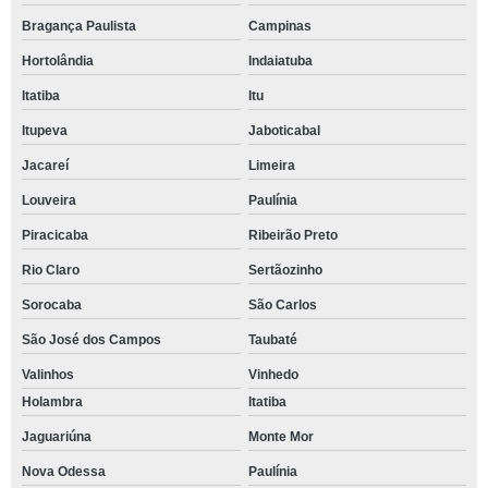
Bragança Paulista
Campinas
Hortolândia
Indaiatuba
Itatiba
Itu
Itupeva
Jaboticabal
Jacareí
Limeira
Louveira
Paulínia
Piracicaba
Ribeirão Preto
Rio Claro
Sertãozinho
Sorocaba
São Carlos
São José dos Campos
Taubaté
Valinhos
Vinhedo
Holambra
Itatiba
Jaguariúna
Monte Mor
Nova Odessa
Paulínia