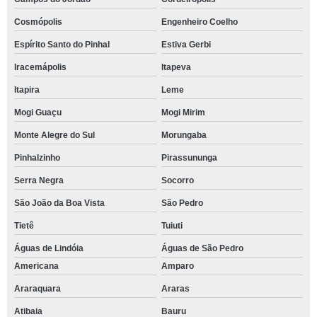
Cosmópolis
Engenheiro Coelho
Espírito Santo do Pinhal
Estiva Gerbi
Iracemápolis
Itapeva
Itapira
Leme
Mogi Guaçu
Mogi Mirim
Monte Alegre do Sul
Morungaba
Pinhalzinho
Pirassununga
Serra Negra
Socorro
São João da Boa Vista
São Pedro
Tietê
Tuiuti
Águas de Lindóia
Águas de São Pedro
Americana
Amparo
Araraquara
Araras
Atibaia
Bauru