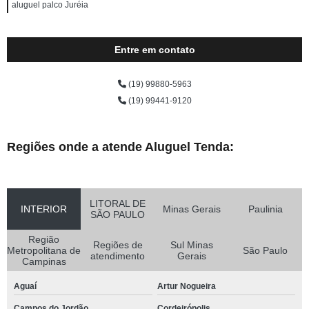
aluguel palco Juréia
Entre em contato
(19) 99880-5963
(19) 99441-9120
Regiões onde a atende Aluguel Tenda:
LITORAL DE
INTERIOR
Minas Gerais
Paulinia
SÃO PAULO
Região
Regiões de
Sul Minas
Metropolitana de
São Paulo
atendimento
Gerais
Campinas
Aguaí
Artur Nogueira
Campos do Jordão
Cordeirópolis