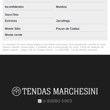
Inconfidentes
Munhoz
Ouro Fino
Extrema
Jacutinga
Monte Sião
Poços de Caldas
Monte verde
O conteúdo do texto desta página é de direito reservado. Sua reprodução, parcial ou total,
mesmo citando nossos links, é proibida sem a autorização do autor. Crime de violação de
direito autoral – artigo 184 do Código Penal –
Lei 9610/98 - Lei de direitos autorais
.