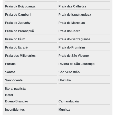
Praia da Boiçucanga
Praia das Calhetas
Praia de Camburi
Praia de Itaquitanduva
Praia de Juquehy
Praia de Maresias
Praia de Paranapuã
Praia do Cedro
Praia do Félix
Praia do Ganzaguinha
Praia do Itararé
Praia do Prumirim
Praia dos Milionários
Prais de São Vicente
Puruba
Riviera de São Lourenço
Santos
São Sebastião
São Vicente
Ubatuba
litoral paulista
Betel
Bueno Brandão
Camanducaia
Inconfidentes
Munhoz