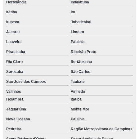
Hortolândia
Indaiatuba
Itatiba
Itu
Itupeva
Jaboticabal
Jacareí
Limeira
Louveira
Paulínia
Piracicaba
Ribeirão Preto
Rio Claro
Sertãozinho
Sorocaba
São Carlos
São José dos Campos
Taubaté
Valinhos
Vinhedo
Holambra
Itatiba
Jaguariúna
Monte Mor
Nova Odessa
Paulínia
Pedreira
Região Metropolitana de Campinas