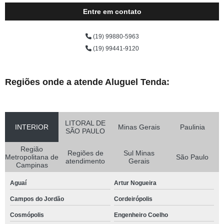
Entre em contato
(19) 99880-5963
(19) 99441-9120
Regiões onde a atende Aluguel Tenda:
LITORAL DE
INTERIOR
Minas Gerais
Paulinia
SÃO PAULO
Região
Regiões de
Sul Minas
Metropolitana de
São Paulo
atendimento
Gerais
Campinas
Aguaí
Artur Nogueira
Campos do Jordão
Cordeirópolis
Cosmópolis
Engenheiro Coelho