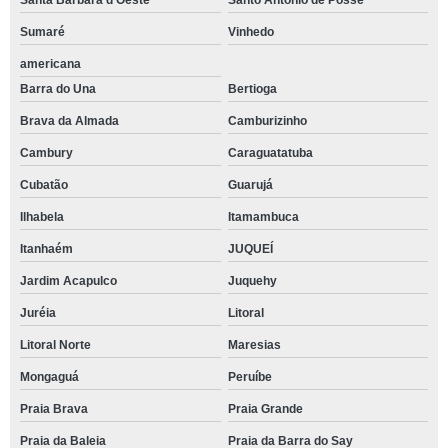
Santa Bárbara d'Oeste
Santo Antônio de Posse
Sumaré
Vinhedo
americana
Barra do Una
Bertioga
Brava da Almada
Camburizinho
Cambury
Caraguatatuba
Cubatão
Guarujá
Ilhabela
Itamambuca
Itanhaém
JUQUEÍ
Jardim Acapulco
Juquehy
Juréia
Litoral
Litoral Norte
Maresias
Mongaguá
Peruíbe
Praia Brava
Praia Grande
Praia da Baleia
Praia da Barra do Say