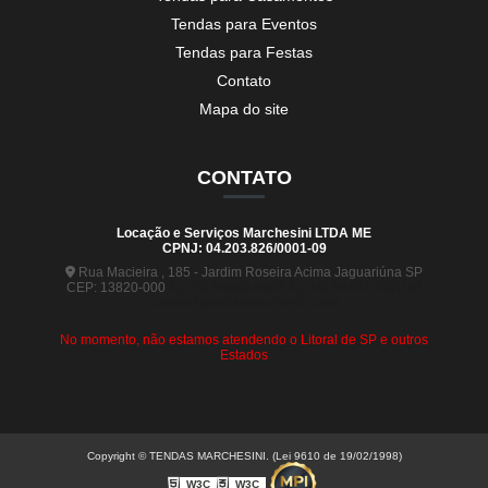
Tendas para Eventos
Tendas para Festas
Contato
Mapa do site
CONTATO
Locação e Serviços Marchesini LTDA ME
CPNJ: 04.203.826/0001-09
Rua Macieira , 185 - Jardim Roseira Acima Jaguariúna SP
CEP: 13820-000
(19) 99880-5963
(19) 99441-9120
contato@tendasmarchesini.com
No momento, não estamos atendendo o Litoral de SP e outros
Estados
Copyright © TENDAS MARCHESINI. (Lei 9610 de 19/02/1998)
W3C
W3C