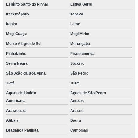
Espírito Santo do Pinhal
Estiva Gerbi
Iracemápolis
Itapeva
Itapira
Leme
Mogi Guaçu
Mogi Mirim
Monte Alegre do Sul
Morungaba
Pinhalzinho
Pirassununga
Serra Negra
Socorro
São João da Boa Vista
São Pedro
Tietê
Tuiuti
Águas de Lindóia
Águas de São Pedro
Americana
Amparo
Araraquara
Araras
Atibaia
Bauru
Bragança Paulista
Campinas