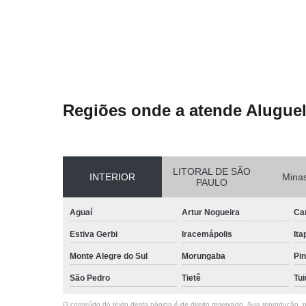
Regiões onde a atende Aluguel
LITORAL DE SÃO
INTERIOR
Minas
PAULO
Aguaí
Artur Nogueira
Ca
Estiva Gerbi
Iracemápolis
Ita
Monte Alegre do Sul
Morungaba
Pin
São Pedro
Tietê
Tui
O conteúdo do texto desta página é de direito reservado. Sua reprodução, pa