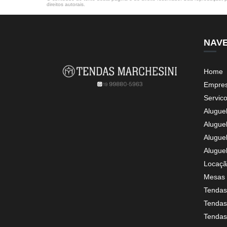
direitos autorais
.
NAV
Home
Empre
Servic
Alugue
Alugue
Alugue
Alugue
Locaçã
Mesas 
Tendas
Tendas 
Tendas