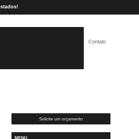
Estados!
l de Palcos
Aluguel de Tendas
Contato
lástico
Tendas Brancas
lugar
Tendas para Casamentos
 para Festas
Solicite um orçamento
MENU