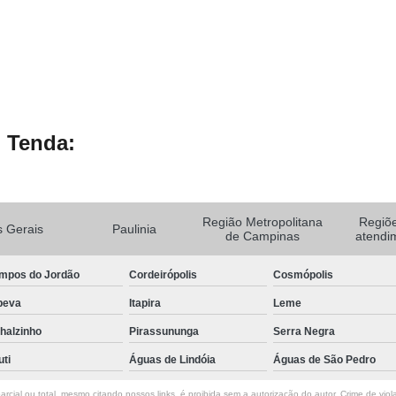
 Tenda:
Região Metropolitana
Regiõ
 Gerais
Paulinia
de Campinas
atendi
mpos do Jordão
Cordeirópolis
Cosmópolis
peva
Itapira
Leme
halzinho
Pirassununga
Serra Negra
uti
Águas de Lindóia
Águas de São Pedro
rcial ou total, mesmo citando nossos links, é proibida sem a autorização do autor. Crime de viol