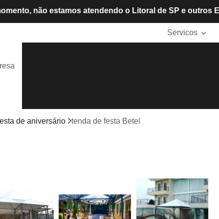
omento, não estamos atendendo o Litoral de SP e outros 
Servicos
Aluguel de Cadeiras
Aluguel de Mesas
Alugue
resa
Locação de Tendas
Mesas e Cadeiras de P
Tendas Cristais
Tendas de Lona
Tendas para A
Tendas para Eventos
Tendas
esta de aniversário
tenda de festa Betel
l