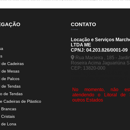
EGAÇÃO
CONTATO
Locação e Serviços March
LTDA ME
sa
CPNJ: 04.203.826/0001-09
os
Rua Macieira , 185 - Jardi
Roseira Acima Jaguariúna 
l de Cadeiras
CEP: 13820-000
(19) 998
l de Mesas
5963
(19) 99441-9120
contato@tendasmarchesini.
l de Palcos
l de Tendas
No momento, não est
o de Tendas
atendendo o Litoral de
outros Estados
e Cadeiras de Plástico
 Brancas
Cristais
 de Lona