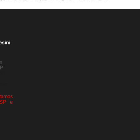
esini
m
SP
80-
com
amos
 SP e