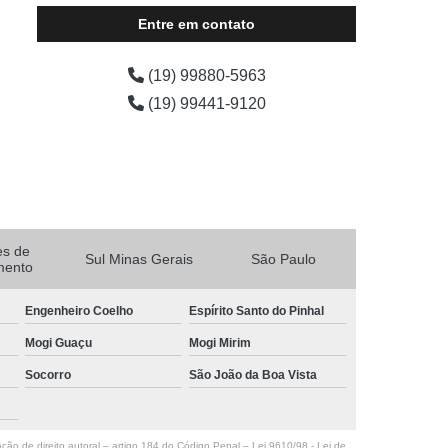
Entre em contato
(19) 99880-5963
(19) 99441-9120
es de
Sul Minas Gerais
São Paulo
mento
Engenheiro Coelho
Espírito Santo do Pinhal
Mogi Guaçu
Mogi Mirim
Socorro
São João da Boa Vista
ação de direito autoral – artigo 184 do Código Penal –
Lei 9610/98 - Lei de