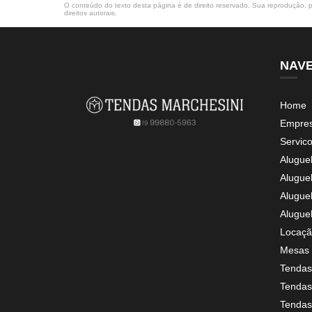
O conteúdo do texto desta página é de direito reservado. Sua reprodução, pa
direitos autorais
.
NAV
Home
Empre
Servic
Alugue
Alugue
Alugue
Alugue
Locaçã
Mesas 
Tendas
Tendas 
Tendas