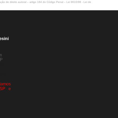
ação de direito autoral – artigo 184 do Código Penal –
Lei 9610/98 - Lei de
esini
m
SP
80-
com
amos
 SP e