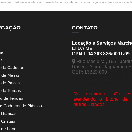
rcial ou total, mesmo citando nossos links, é proibida sem a autorização do autor. Crime de viol
EGAÇÃO
CONTATO
Locação e Serviços March
LTDA ME
sa
CPNJ: 04.203.826/0001-09
os
Rua Macieira , 185 - Jardi
Roseira Acima Jaguariúna 
l de Cadeiras
CEP: 13820-000
(19) 998
l de Mesas
5963
(19) 99441-9120
contato@tendasmarchesini.
l de Palcos
l de Tendas
No momento, não est
o de Tendas
atendendo o Litoral de
outros Estados
e Cadeiras de Plástico
 Brancas
Cristais
 de Lona