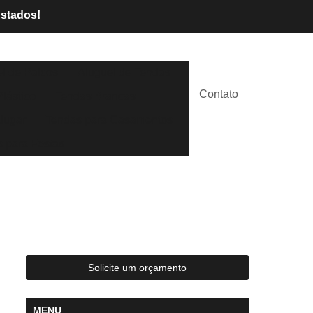
Estados!
l de Palcos
Aluguel de Tendas
Contato
lástico
Tendas Brancas
lugar
Tendas para Casamentos
 para Festas
Solicite um orçamento
MENU