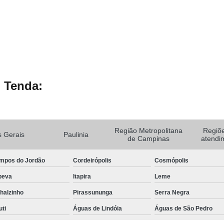
 Tenda:
Região Metropolitana
Regiõ
 Gerais
Paulinia
de Campinas
atendi
mpos do Jordão
Cordeirópolis
Cosmópolis
peva
Itapira
Leme
halzinho
Pirassununga
Serra Negra
uti
Águas de Lindóia
Águas de São Pedro