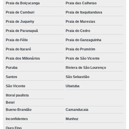
Praia da Boiçucanga
Praia das Calhetas
Praia de Camburi
Praia de Itaquitanduva
Praia de Juquehy
Praia de Maresias
Praia de Paranapuã
Praia do Cedro
Praia do Félix
Praia do Ganzaguinha
Praia do Itararé
Praia do Prumirim
Praia dos Milionários
Prais de São Vicente
Puruba
Riviera de São Lourenço
Santos
São Sebastião
São Vicente
Ubatuba
litoral paulista
Betel
Bueno Brandão
Camanducaia
Inconfidentes
Munhoz
Ouro Fino