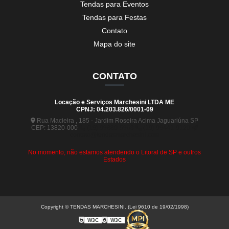
Tendas para Eventos
Tendas para Festas
Contato
Mapa do site
CONTATO
Locação e Serviços Marchesini LTDA ME
CPNJ: 04.203.826/0001-09
Rua Macieira , 185 - Jardim Roseira Acima Jaguariúna SP
CEP: 13820-000
(19) 99880-5963
(19) 99441-9120
contato@tendasmarchesini.com
No momento, não estamos atendendo o Litoral de SP e outros
Estados
Copyright © TENDAS MARCHESINI. (Lei 9610 de 19/02/1998)
W3C
W3C