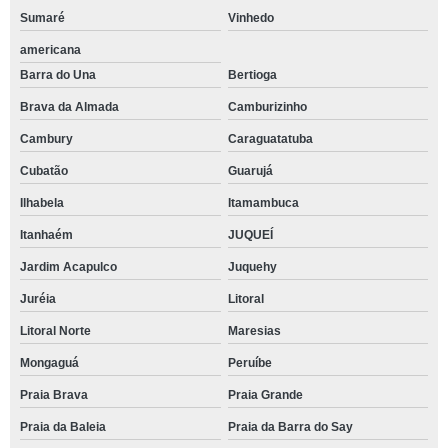
Sumaré
Vinhedo
americana
Barra do Una
Bertioga
Brava da Almada
Camburizinho
Cambury
Caraguatatuba
Cubatão
Guarujá
Ilhabela
Itamambuca
Itanhaém
JUQUEÍ
Jardim Acapulco
Juquehy
Juréia
Litoral
Litoral Norte
Maresias
Mongaguá
Peruíbe
Praia Brava
Praia Grande
Praia da Baleia
Praia da Barra do Say