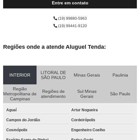
Entre em contato
(19) 99880-5963
(19) 99441-9120
Regiões onde a atende Aluguel Tenda:
LITORAL DE
INTERIOR
Minas Gerais
Paulinia
SÃO PAULO
Região
Regiões de
Sul Minas
Metropolitana de
São Paulo
atendimento
Gerais
Campinas
Aguaí
Artur Nogueira
Campos do Jordão
Cordeirópolis
Cosmópolis
Engenheiro Coelho