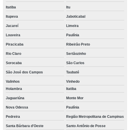
Itatiba
Itu
Itupeva
Jaboticabal
Jacareí
Limeira
Louveira
Paulínia
Piracicaba
Ribeirão Preto
Rio Claro
Sertãozinho
Sorocaba
São Carlos
São José dos Campos
Taubaté
Valinhos
Vinhedo
Holambra
Itatiba
Jaguariúna
Monte Mor
Nova Odessa
Paulínia
Pedreira
Região Metropolitana de Campinas
Santa Bárbara d'Oeste
Santo Antônio de Posse