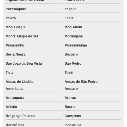
Espírito Santo do Pinhal
Estiva Gerbi
Iracemápolis
Itapeva
Itapira
Leme
Mogi Guaçu
Mogi Mirim
Monte Alegre do Sul
Morungaba
Pinhalzinho
Pirassununga
Serra Negra
Socorro
São João da Boa Vista
São Pedro
Tietê
Tuiuti
Águas de Lindóia
Águas de São Pedro
Americana
Amparo
Araraquara
Araras
Atibaia
Bauru
Bragança Paulista
Campinas
Hortolândia
Indaiatuba