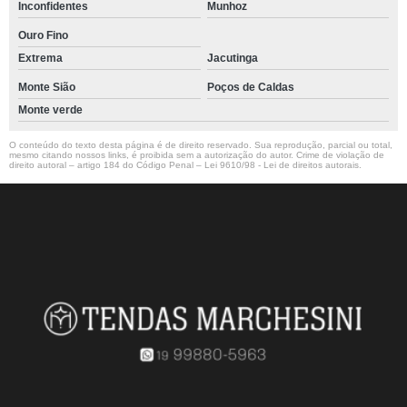
Inconfidentes
Munhoz
Ouro Fino
Extrema
Jacutinga
Monte Sião
Poços de Caldas
Monte verde
O conteúdo do texto desta página é de direito reservado. Sua reprodução, parcial ou total,
mesmo citando nossos links, é proibida sem a autorização do autor. Crime de violação de
direito autoral – artigo 184 do Código Penal –
Lei 9610/98 - Lei de direitos autorais
.