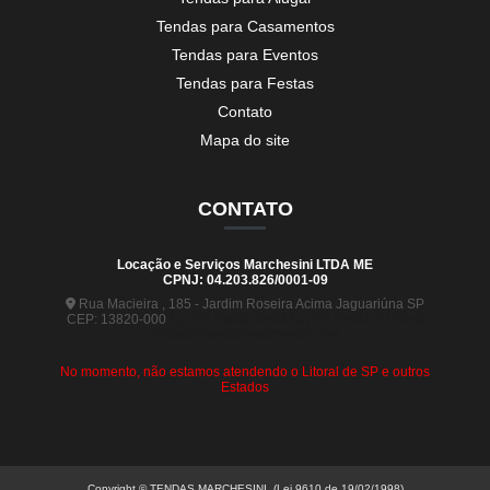
Tendas para Casamentos
Tendas para Eventos
Tendas para Festas
Contato
Mapa do site
CONTATO
Locação e Serviços Marchesini LTDA ME
CPNJ: 04.203.826/0001-09
Rua Macieira , 185 - Jardim Roseira Acima Jaguariúna SP
CEP: 13820-000
(19) 99880-5963
(19) 99441-9120
contato@tendasmarchesini.com
No momento, não estamos atendendo o Litoral de SP e outros
Estados
Copyright © TENDAS MARCHESINI. (Lei 9610 de 19/02/1998)