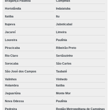
Bragança Paulista
Campinas
Hortolândia
Indaiatuba
Itatiba
Itu
Itupeva
Jaboticabal
Jacareí
Limeira
Louveira
Paulínia
Piracicaba
Ribeirão Preto
Rio Claro
Sertãozinho
Sorocaba
São Carlos
São José dos Campos
Taubaté
Valinhos
Vinhedo
Holambra
Itatiba
Jaguariúna
Monte Mor
Nova Odessa
Paulínia
Pedreira
Região Metropolitana de Campinas