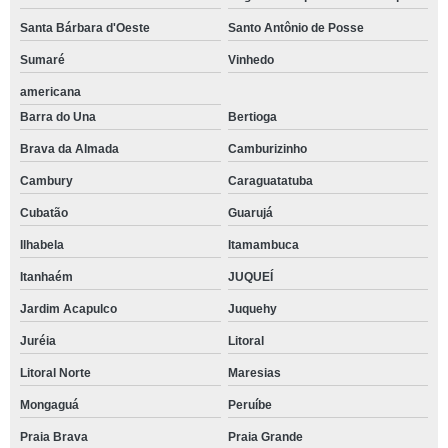
Santa Bárbara d'Oeste
Santo Antônio de Posse
Sumaré
Vinhedo
americana
Barra do Una
Bertioga
Brava da Almada
Camburizinho
Cambury
Caraguatatuba
Cubatão
Guarujá
Ilhabela
Itamambuca
Itanhaém
JUQUEÍ
Jardim Acapulco
Juquehy
Juréia
Litoral
Litoral Norte
Maresias
Mongaguá
Peruíbe
Praia Brava
Praia Grande