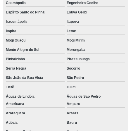
Cosmópolis
Engenheiro Coelho
Espírito Santo do Pinhal
Estiva Gerbi
Iracemápolis
Itapeva
Itapira
Leme
Mogi Guaçu
Mogi Mirim
Monte Alegre do Sul
Morungaba
Pinhalzinho
Pirassununga
Serra Negra
Socorro
São João da Boa Vista
São Pedro
Tietê
Tuiuti
Águas de Lindóia
Águas de São Pedro
Americana
Amparo
Araraquara
Araras
Atibaia
Bauru