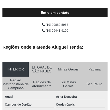
Entre em contato
(19) 99880-5963
(19) 99441-9120
Regiões onde a atende Aluguel Tenda:
LITORAL DE
INTERIOR
Minas Gerais
Paulinia
SÃO PAULO
Região
Regiões de
Sul Minas
Metropolitana de
São Paulo
atendimento
Gerais
Campinas
Aguaí
Artur Nogueira
Campos do Jordão
Cordeirópolis