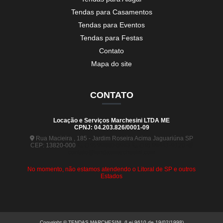
Tendas para Casamentos
Tendas para Eventos
Tendas para Festas
Contato
Mapa do site
CONTATO
Locação e Serviços Marchesini LTDA ME
CPNJ: 04.203.826/0001-09
Rua Macieira , 185 - Jardim Roseira Acima Jaguariúna SP
CEP: 13820-000
(19) 99880-5963
(19) 99441-9120
contato@tendasmarchesini.com
No momento, não estamos atendendo o Litoral de SP e outros
Estados
Copyright © TENDAS MARCHESINI. (Lei 9610 de 19/02/1998)