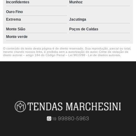
Inconfidentes
Munhoz
Ouro Fino
Extrema
Jacutinga
Monte Sião
Poços de Caldas
Monte verde
O conteúdo do texto desta página é de direito reservado. Sua reprodução, parcial ou total,
mesmo citando nossos links, é proibida sem a autorização do autor. Crime de violação de
direito autoral – artigo 184 do Código Penal –
Lei 9610/98 - Lei de direitos autorais
.