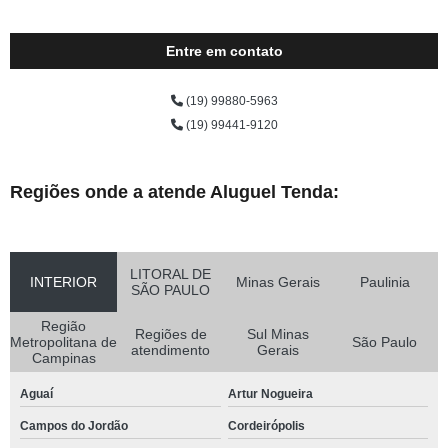
Entre em contato
(19) 99880-5963
(19) 99441-9120
Regiões onde a atende Aluguel Tenda:
LITORAL DE
INTERIOR
Minas Gerais
Paulinia
SÃO PAULO
Região
Regiões de
Sul Minas
Metropolitana de
São Paulo
atendimento
Gerais
Campinas
Aguaí
Artur Nogueira
Campos do Jordão
Cordeirópolis