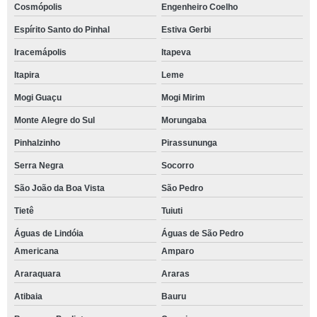
Cosmópolis
Engenheiro Coelho
Espírito Santo do Pinhal
Estiva Gerbi
Iracemápolis
Itapeva
Itapira
Leme
Mogi Guaçu
Mogi Mirim
Monte Alegre do Sul
Morungaba
Pinhalzinho
Pirassununga
Serra Negra
Socorro
São João da Boa Vista
São Pedro
Tietê
Tuiuti
Águas de Lindóia
Águas de São Pedro
Americana
Amparo
Araraquara
Araras
Atibaia
Bauru