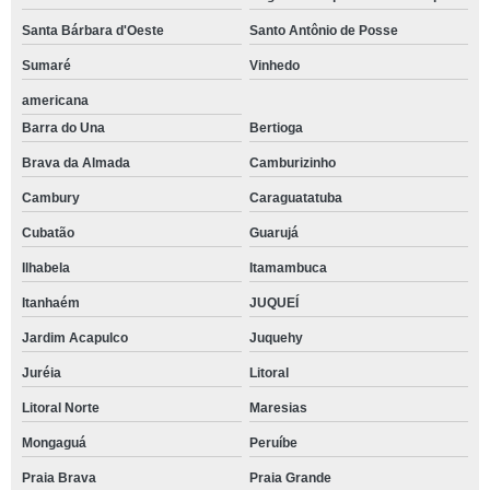
Santa Bárbara d'Oeste
Santo Antônio de Posse
Sumaré
Vinhedo
americana
Barra do Una
Bertioga
Brava da Almada
Camburizinho
Cambury
Caraguatatuba
Cubatão
Guarujá
Ilhabela
Itamambuca
Itanhaém
JUQUEÍ
Jardim Acapulco
Juquehy
Juréia
Litoral
Litoral Norte
Maresias
Mongaguá
Peruíbe
Praia Brava
Praia Grande