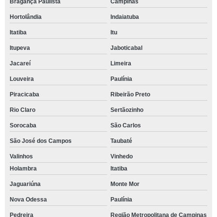
Bragança Paulista
Campinas
Hortolândia
Indaiatuba
Itatiba
Itu
Itupeva
Jaboticabal
Jacareí
Limeira
Louveira
Paulínia
Piracicaba
Ribeirão Preto
Rio Claro
Sertãozinho
Sorocaba
São Carlos
São José dos Campos
Taubaté
Valinhos
Vinhedo
Holambra
Itatiba
Jaguariúna
Monte Mor
Nova Odessa
Paulínia
Pedreira
Região Metropolitana de Campinas