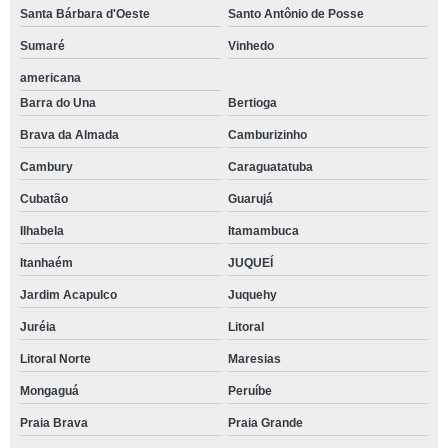
Santa Bárbara d'Oeste
Santo Antônio de Posse
Sumaré
Vinhedo
americana
Barra do Una
Bertioga
Brava da Almada
Camburizinho
Cambury
Caraguatatuba
Cubatão
Guarujá
Ilhabela
Itamambuca
Itanhaém
JUQUEÍ
Jardim Acapulco
Juquehy
Juréia
Litoral
Litoral Norte
Maresias
Mongaguá
Peruíbe
Praia Brava
Praia Grande