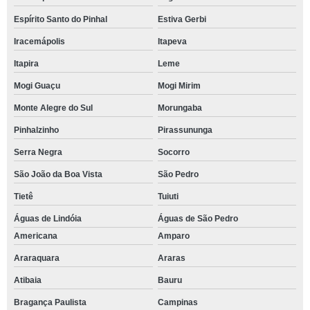
Espírito Santo do Pinhal
Estiva Gerbi
Iracemápolis
Itapeva
Itapira
Leme
Mogi Guaçu
Mogi Mirim
Monte Alegre do Sul
Morungaba
Pinhalzinho
Pirassununga
Serra Negra
Socorro
São João da Boa Vista
São Pedro
Tietê
Tuiuti
Águas de Lindóia
Águas de São Pedro
Americana
Amparo
Araraquara
Araras
Atibaia
Bauru
Bragança Paulista
Campinas