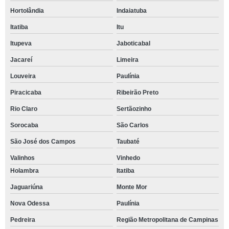
Hortolândia
Indaiatuba
Itatiba
Itu
Itupeva
Jaboticabal
Jacareí
Limeira
Louveira
Paulínia
Piracicaba
Ribeirão Preto
Rio Claro
Sertãozinho
Sorocaba
São Carlos
São José dos Campos
Taubaté
Valinhos
Vinhedo
Holambra
Itatiba
Jaguariúna
Monte Mor
Nova Odessa
Paulínia
Pedreira
Região Metropolitana de Campinas