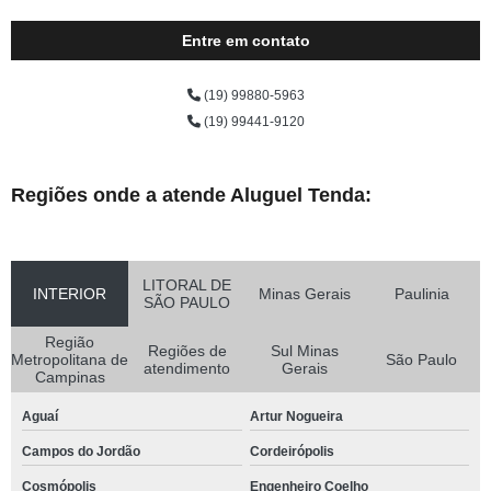
Entre em contato
(19) 99880-5963
(19) 99441-9120
Regiões onde a atende Aluguel Tenda:
LITORAL DE
INTERIOR
Minas Gerais
Paulinia
SÃO PAULO
Região
Regiões de
Sul Minas
Metropolitana de
São Paulo
atendimento
Gerais
Campinas
Aguaí
Artur Nogueira
Campos do Jordão
Cordeirópolis
Cosmópolis
Engenheiro Coelho