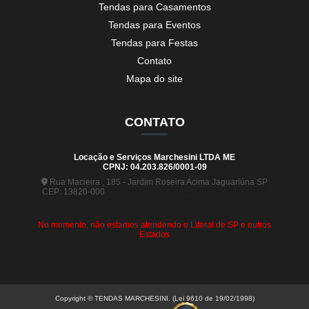
Tendas para Casamentos
Tendas para Eventos
Tendas para Festas
Contato
Mapa do site
CONTATO
Locação e Serviços Marchesini LTDA ME
CPNJ: 04.203.826/0001-09
Rua Macieira , 185 - Jardim Roseira Acima Jaguariúna SP
CEP: 13820-000
(19) 99880-5963
(19) 99441-9120
contato@tendasmarchesini.com
No momento, não estamos atendendo o Litoral de SP e outros
Estados
Copyright © TENDAS MARCHESINI. (Lei 9610 de 19/02/1998)