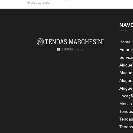
direitos autorais
.
NAV
Home
Empre
Servic
Alugue
Alugue
Alugue
Alugue
Locaçã
Mesas 
Tendas
Tendas 
Tendas