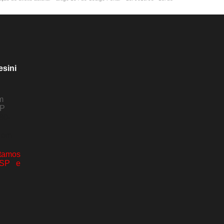
esini
m
SP
80-
com
amos
 SP e