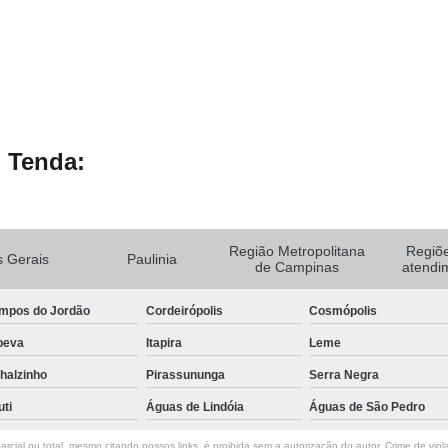
 Tenda:
Região Metropolitana
Regiõ
 Gerais
Paulinia
de Campinas
atendi
mpos do Jordão
Cordeirópolis
Cosmópolis
peva
Itapira
Leme
halzinho
Pirassununga
Serra Negra
uti
Águas de Lindóia
Águas de São Pedro
rcial ou total, mesmo citando nossos links, é proibida sem a autorização do autor. Crime de viol