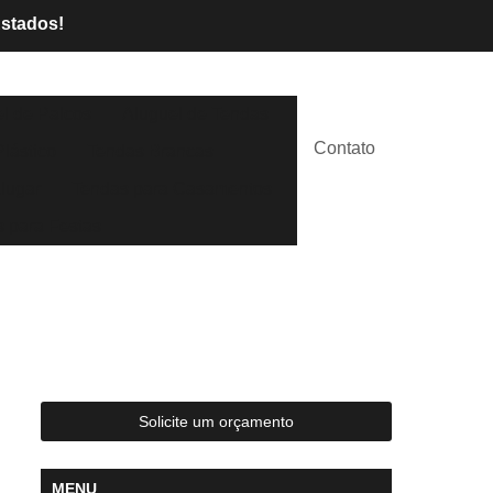
Estados!
l de Palcos
Aluguel de Tendas
Contato
lástico
Tendas Brancas
lugar
Tendas para Casamentos
 para Festas
Solicite um orçamento
MENU