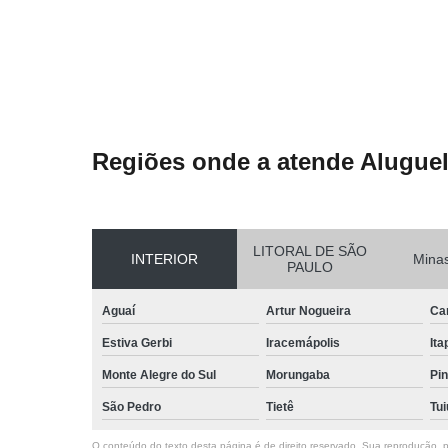
Regiões onde a atende Aluguel
LITORAL DE SÃO
INTERIOR
Minas
PAULO
Aguaí
Artur Nogueira
Ca
Estiva Gerbi
Iracemápolis
Ita
Monte Alegre do Sul
Morungaba
Pin
São Pedro
Tietê
Tui
O conteúdo do texto desta página é de direito reservado. Sua reprodução, pa