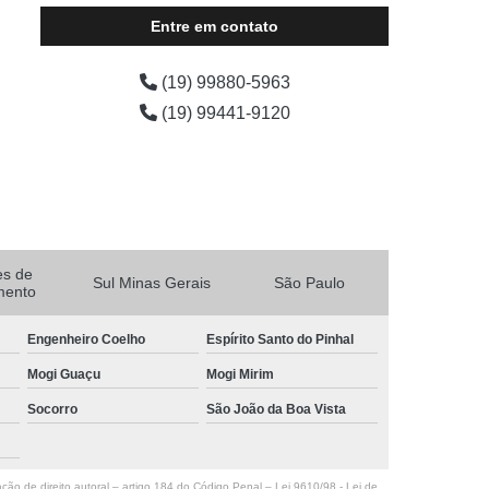
Entre em contato
(19) 99880-5963
(19) 99441-9120
es de
Sul Minas Gerais
São Paulo
mento
Engenheiro Coelho
Espírito Santo do Pinhal
Mogi Guaçu
Mogi Mirim
Socorro
São João da Boa Vista
ação de direito autoral – artigo 184 do Código Penal –
Lei 9610/98 - Lei de