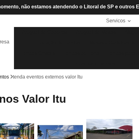
omento, não estamos atendendo o Litoral de SP e outros 
Servicos
Aluguel de Cadeiras
Aluguel de Mesas
Alugue
resa
Locação de Tendas
Mesas e Cadeiras de P
Tendas Cristais
Tendas de Lona
Tendas para A
Tendas para Eventos
Tendas
ntos
tenda eventos externos valor Itu
os Valor Itu