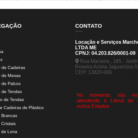
EGAÇÃO
CONTATO
Locação e Serviços March
LTDA ME
sa
CPNJ: 04.203.826/0001-09
os
Rua Macieira , 185 - Jardi
Roseira Acima Jaguariúna 
l de Cadeiras
CEP: 13820-000
(19) 998
l de Mesas
5963
(19) 99441-9120
contato@tendasmarchesini.
l de Palcos
l de Tendas
No momento, não est
o de Tendas
atendendo o Litoral de
outros Estados
e Cadeiras de Plástico
 Brancas
Cristais
 de Lona