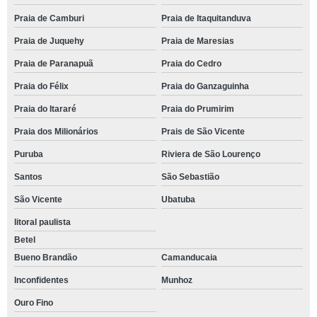
Praia de Camburi
Praia de Itaquitanduva
Praia de Juquehy
Praia de Maresias
Praia de Paranapuã
Praia do Cedro
Praia do Félix
Praia do Ganzaguinha
Praia do Itararé
Praia do Prumirim
Praia dos Milionários
Prais de São Vicente
Puruba
Riviera de São Lourenço
Santos
São Sebastião
São Vicente
Ubatuba
litoral paulista
Betel
Bueno Brandão
Camanducaia
Inconfidentes
Munhoz
Ouro Fino