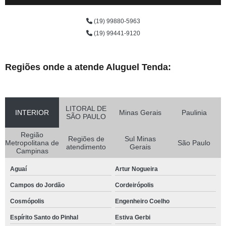
(19) 99880-5963
(19) 99441-9120
Regiões onde a atende Aluguel Tenda:
LITORAL DE
INTERIOR
Minas Gerais
Paulinia
SÃO PAULO
Região
Regiões de
Sul Minas
Metropolitana de
São Paulo
atendimento
Gerais
Campinas
Aguaí
Artur Nogueira
Campos do Jordão
Cordeirópolis
Cosmópolis
Engenheiro Coelho
Espírito Santo do Pinhal
Estiva Gerbi