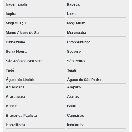
Iracemápolis
Itapeva
Itapira
Leme
Mogi Guaçu
Mogi Mirim
Monte Alegre do Sul
Morungaba
Pinhalzinho
Pirassununga
Serra Negra
Socorro
São João da Boa Vista
São Pedro
Tietê
Tuiuti
Águas de Lindóia
Águas de São Pedro
Americana
Amparo
Araraquara
Araras
Atibaia
Bauru
Bragança Paulista
Campinas
Hortolândia
Indaiatuba