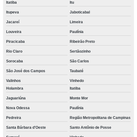
Itatiba
Itu
Itupeva
Jaboticabal
Jacareí
Limeira
Louveira
Paulínia
Piracicaba
Ribeirão Preto
Rio Claro
Sertãozinho
Sorocaba
São Carlos
São José dos Campos
Taubaté
Valinhos
Vinhedo
Holambra
Itatiba
Jaguariúna
Monte Mor
Nova Odessa
Paulínia
Pedreira
Região Metropolitana de Campinas
Santa Bárbara d'Oeste
Santo Antônio de Posse