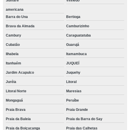
Sumaré
Vinhedo
americana
Barra do Una
Bertioga
Brava da Almada
Camburizinho
Cambury
Caraguatatuba
Cubatão
Guarujá
Ilhabela
Itamambuca
Itanhaém
JUQUEÍ
Jardim Acapulco
Juquehy
Juréia
Litoral
Litoral Norte
Maresias
Mongaguá
Peruíbe
Praia Brava
Praia Grande
Praia da Baleia
Praia da Barra do Say
Praia da Boiçucanga
Praia das Calhetas