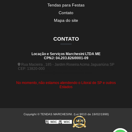
Tendas para Festas
Contato
Mapa do site
CONTATO
Locação e Serviços Marchesini LTDA ME
CPNJ: 04.203.826/0001-09
Rua Macieira , 185 - Jardim Roseira Acima Jaguariúna SP
CEP: 13820-000
(19) 99880-5963
(19) 99441-9120
contato@tendasmarchesini.com
No momento, não estamos atendendo o Litoral de SP e outros
Estados
Copyright © TENDAS MARCHESINI. (Lei 9610 de 19/02/1998)
W3C
W3C