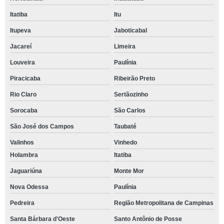
Itatiba
Itu
Itupeva
Jaboticabal
Jacareí
Limeira
Louveira
Paulínia
Piracicaba
Ribeirão Preto
Rio Claro
Sertãozinho
Sorocaba
São Carlos
São José dos Campos
Taubaté
Valinhos
Vinhedo
Holambra
Itatiba
Jaguariúna
Monte Mor
Nova Odessa
Paulínia
Pedreira
Região Metropolitana de Campinas
Santa Bárbara d'Oeste
Santo Antônio de Posse