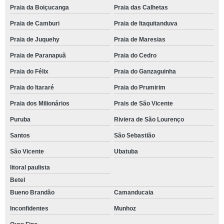
Praia da Boiçucanga
Praia das Calhetas
Praia de Camburi
Praia de Itaquitanduva
Praia de Juquehy
Praia de Maresias
Praia de Paranapuã
Praia do Cedro
Praia do Félix
Praia do Ganzaguinha
Praia do Itararé
Praia do Prumirim
Praia dos Milionários
Prais de São Vicente
Puruba
Riviera de São Lourenço
Santos
São Sebastião
São Vicente
Ubatuba
litoral paulista
Betel
Bueno Brandão
Camanducaia
Inconfidentes
Munhoz