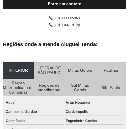
Entre em contato
(19) 99880-5963
(19) 99441-9120
Regiões onde a atende Aluguel Tenda:
LITORAL DE
INTERIOR
Minas Gerais
Paulinia
SÃO PAULO
Região
Regiões de
Sul Minas
Metropolitana de
São Paulo
atendimento
Gerais
Campinas
Aguaí
Artur Nogueira
Campos do Jordão
Cordeirópolis
Cosmópolis
Engenheiro Coelho