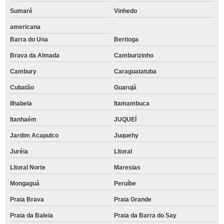
Sumaré
Vinhedo
americana
Barra do Una
Bertioga
Brava da Almada
Camburizinho
Cambury
Caraguatatuba
Cubatão
Guarujá
Ilhabela
Itamambuca
Itanhaém
JUQUEÍ
Jardim Acapulco
Juquehy
Juréia
Litoral
Litoral Norte
Maresias
Mongaguá
Peruíbe
Praia Brava
Praia Grande
Praia da Baleia
Praia da Barra do Say