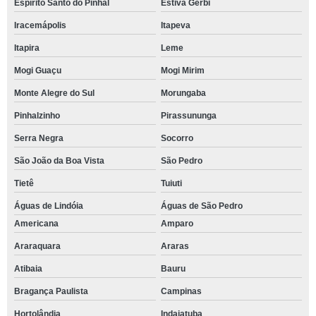
Espírito Santo do Pinhal
Estiva Gerbi
Iracemápolis
Itapeva
Itapira
Leme
Mogi Guaçu
Mogi Mirim
Monte Alegre do Sul
Morungaba
Pinhalzinho
Pirassununga
Serra Negra
Socorro
São João da Boa Vista
São Pedro
Tietê
Tuiuti
Águas de Lindóia
Águas de São Pedro
Americana
Amparo
Araraquara
Araras
Atibaia
Bauru
Bragança Paulista
Campinas
Hortolândia
Indaiatuba