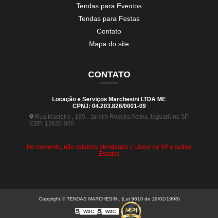
Tendas para Eventos
Tendas para Festas
Contato
Mapa do site
CONTATO
Locação e Serviços Marchesini LTDA ME
CPNJ: 04.203.826/0001-09
Rua Macieira , 185 - Jardim Roseira Acima Jaguariúna SP
CEP: 13820-000
(19) 99880-5963
(19) 99441-9120
contato@tendasmarchesini.com
No momento, não estamos atendendo o Litoral de SP e outros
Estados
Copyright © TENDAS MARCHESINI. (Lei 9610 de 19/02/1998)
W3C
W3C