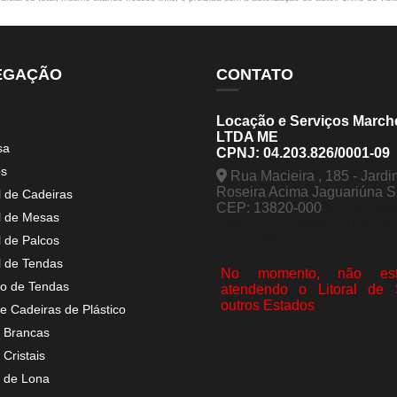
EGAÇÃO
CONTATO
Locação e Serviços March
LTDA ME
sa
CPNJ: 04.203.826/0001-09
os
Rua Macieira , 185 - Jardi
Roseira Acima Jaguariúna 
l de Cadeiras
CEP: 13820-000
(19) 998
l de Mesas
5963
(19) 99441-9120
contato@tendasmarchesini.
l de Palcos
l de Tendas
No momento, não est
o de Tendas
atendendo o Litoral de
outros Estados
e Cadeiras de Plástico
 Brancas
Cristais
 de Lona