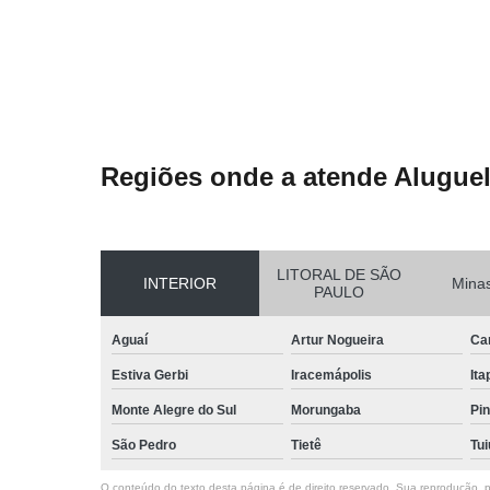
Regiões onde a atende Aluguel
LITORAL DE SÃO
INTERIOR
Minas
PAULO
Aguaí
Artur Nogueira
Ca
Estiva Gerbi
Iracemápolis
Ita
Monte Alegre do Sul
Morungaba
Pin
São Pedro
Tietê
Tui
O conteúdo do texto desta página é de direito reservado. Sua reprodução, pa