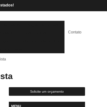
Estados!
l de Palcos
Aluguel de Tendas
Contato
lástico
Tendas Brancas
lugar
Tendas para Casamentos
 para Festas
ista
sta
Solicite um orçamento
MENU