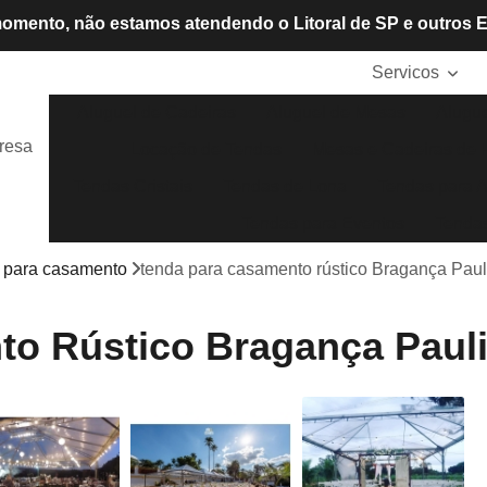
omento, não estamos atendendo o Litoral de SP e outros 
Servicos
Aluguel de Cadeiras
Aluguel de Mesas
Alugue
resa
Locação de Tendas
Mesas e Cadeiras de P
Tendas Cristais
Tendas de Lona
Tendas para A
Tendas para Eventos
Tendas
 para casamento
tenda para casamento rústico Bragança Paul
o Rústico Bragança Pauli