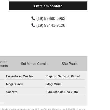
Entre em contato
(19) 99880-5963
(19) 99441-9120
es de
Sul Minas Gerais
São Paulo
mento
Engenheiro Coelho
Espírito Santo do Pinhal
Mogi Guaçu
Mogi Mirim
Socorro
São João da Boa Vista
ação de direito autoral – artigo 184 do Código Penal –
Lei 9610/98 - Lei de