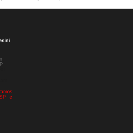
esini
m
SP
80-
com
amos
 SP e