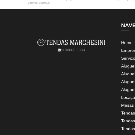
direitos autorais
.
NAV
Home
Empre
Servic
Alugue
Alugue
Alugue
Alugue
Locaçã
Mesas 
Tendas
Tendas 
Tendas