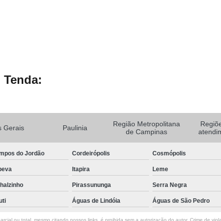
 Tenda:
Região Metropolitana
Regiõ
 Gerais
Paulinia
de Campinas
atendi
mpos do Jordão
Cordeirópolis
Cosmópolis
peva
Itapira
Leme
halzinho
Pirassununga
Serra Negra
uti
Águas de Lindóia
Águas de São Pedro
rcial ou total, mesmo citando nossos links, é proibida sem a autorização do autor. Crime de viol