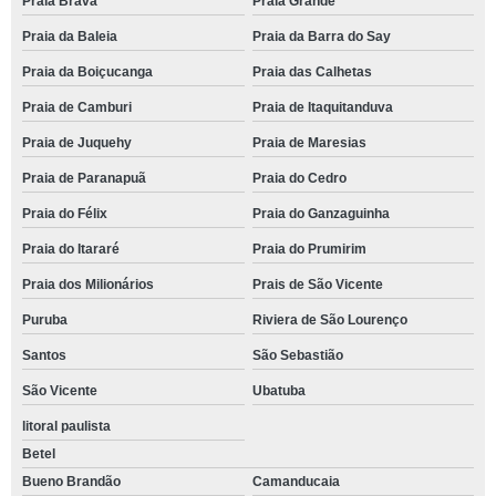
Praia Brava
Praia Grande
Praia da Baleia
Praia da Barra do Say
Praia da Boiçucanga
Praia das Calhetas
Praia de Camburi
Praia de Itaquitanduva
Praia de Juquehy
Praia de Maresias
Praia de Paranapuã
Praia do Cedro
Praia do Félix
Praia do Ganzaguinha
Praia do Itararé
Praia do Prumirim
Praia dos Milionários
Prais de São Vicente
Puruba
Riviera de São Lourenço
Santos
São Sebastião
São Vicente
Ubatuba
litoral paulista
Betel
Bueno Brandão
Camanducaia