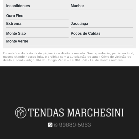
Inconfidentes
Munhoz
Ouro Fino
Extrema
Jacutinga
Monte Sião
Poços de Caldas
Monte verde
O conteúdo do texto desta página é de direito reservado. Sua reprodução, parcial ou total,
mesmo citando nossos links, é proibida sem a autorização do autor. Crime de violação de
direito autoral – artigo 184 do Código Penal –
Lei 9610/98 - Lei de direitos autorais
.