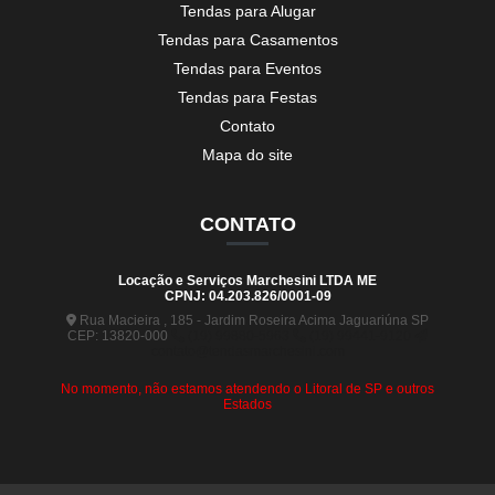
Tendas para Alugar
Tendas para Casamentos
Tendas para Eventos
Tendas para Festas
Contato
Mapa do site
CONTATO
Locação e Serviços Marchesini LTDA ME
CPNJ: 04.203.826/0001-09
Rua Macieira , 185 - Jardim Roseira Acima Jaguariúna SP
CEP: 13820-000
(19) 99880-5963
(19) 99441-9120
contato@tendasmarchesini.com
No momento, não estamos atendendo o Litoral de SP e outros
Estados