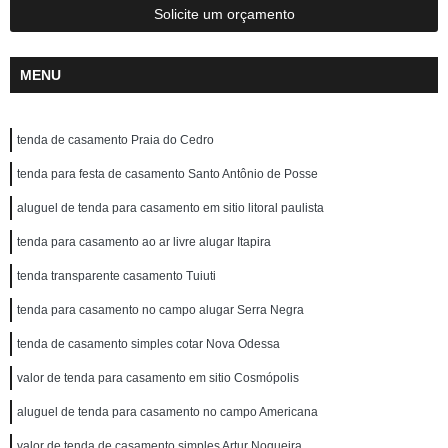
Solicite um orçamento
MENU
tenda de casamento Praia do Cedro
tenda para festa de casamento Santo Antônio de Posse
aluguel de tenda para casamento em sitio litoral paulista
tenda para casamento ao ar livre alugar Itapira
tenda transparente casamento Tuiuti
tenda para casamento no campo alugar Serra Negra
tenda de casamento simples cotar Nova Odessa
valor de tenda para casamento em sitio Cosmópolis
aluguel de tenda para casamento no campo Americana
valor de tenda de casamento simples Artur Nogueira