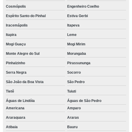
Cosmópolis
Engenheiro Coelho
Espírito Santo do Pinhal
Estiva Gerbi
Iracemápolis
Itapeva
Itapira
Leme
Mogi Guaçu
Mogi Mirim
Monte Alegre do Sul
Morungaba
Pinhalzinho
Pirassununga
Serra Negra
Socorro
São João da Boa Vista
São Pedro
Tietê
Tuiuti
Águas de Lindóia
Águas de São Pedro
Americana
Amparo
Araraquara
Araras
Atibaia
Bauru