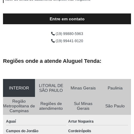
Entre em contato
(19) 99880-5963
(19) 99441-9120
Regiões onde a atende Aluguel Tenda:
LITORAL DE
INTERIOR
Minas Gerais
Paulinia
SÃO PAULO
Região
Regiões de
Sul Minas
Metropolitana de
São Paulo
atendimento
Gerais
Campinas
Aguaí
Artur Nogueira
Campos do Jordão
Cordeirópolis