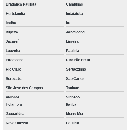
Bragança Paulista
Campinas
Hortolândia
Indaiatuba
Itatiba
Itu
Itupeva
Jaboticabal
Jacareí
Limeira
Louveira
Paulínia
Piracicaba
Ribeirão Preto
Rio Claro
Sertãozinho
Sorocaba
São Carlos
São José dos Campos
Taubaté
Valinhos
Vinhedo
Holambra
Itatiba
Jaguariúna
Monte Mor
Nova Odessa
Paulínia