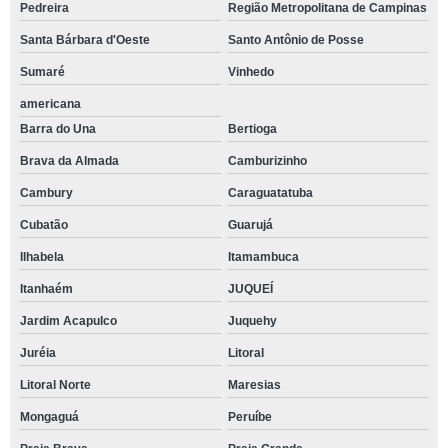
Pedreira
Região Metropolitana de Campinas
Santa Bárbara d'Oeste
Santo Antônio de Posse
Sumaré
Vinhedo
americana
Barra do Una
Bertioga
Brava da Almada
Camburizinho
Cambury
Caraguatatuba
Cubatão
Guarujá
Ilhabela
Itamambuca
Itanhaém
JUQUEÍ
Jardim Acapulco
Juquehy
Juréia
Litoral
Litoral Norte
Maresias
Mongaguá
Peruíbe