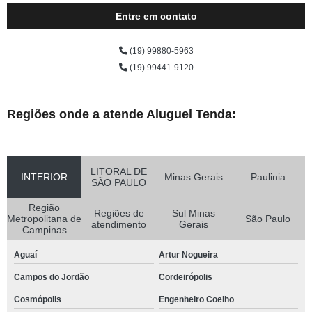
Entre em contato
(19) 99880-5963
(19) 99441-9120
Regiões onde a atende Aluguel Tenda:
LITORAL DE
INTERIOR
Minas Gerais
Paulinia
SÃO PAULO
Região
Regiões de
Sul Minas
Metropolitana de
São Paulo
atendimento
Gerais
Campinas
Aguaí
Artur Nogueira
Campos do Jordão
Cordeirópolis
Cosmópolis
Engenheiro Coelho