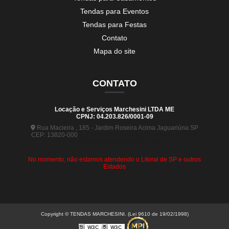
Tendas para Eventos
Tendas para Festas
Contato
Mapa do site
CONTATO
Locação e Serviços Marchesini LTDA ME
CPNJ: 04.203.826/0001-09
Rua Macieira , 185 - Jardim Roseira Acima Jaguariúna SP
CEP: 13820-000
(19) 99880-5963
(19) 99441-9120
contato@tendasmarchesini.com
No momento, não estamos atendendo o Litoral de SP e outros
Estados
Copyright © TENDAS MARCHESINI. (Lei 9610 de 19/02/1998)
W3C
W3C