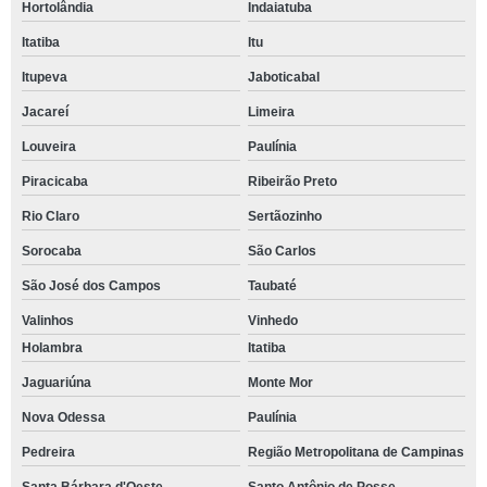
Hortolândia
Indaiatuba
Itatiba
Itu
Itupeva
Jaboticabal
Jacareí
Limeira
Louveira
Paulínia
Piracicaba
Ribeirão Preto
Rio Claro
Sertãozinho
Sorocaba
São Carlos
São José dos Campos
Taubaté
Valinhos
Vinhedo
Holambra
Itatiba
Jaguariúna
Monte Mor
Nova Odessa
Paulínia
Pedreira
Região Metropolitana de Campinas