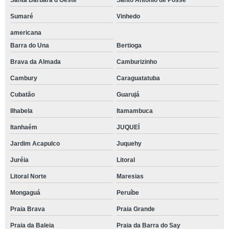
Santa Bárbara d'Oeste
Santo Antônio de Posse
Sumaré
Vinhedo
americana
Barra do Una
Bertioga
Brava da Almada
Camburizinho
Cambury
Caraguatatuba
Cubatão
Guarujá
Ilhabela
Itamambuca
Itanhaém
JUQUEÍ
Jardim Acapulco
Juquehy
Juréia
Litoral
Litoral Norte
Maresias
Mongaguá
Peruíbe
Praia Brava
Praia Grande
Praia da Baleia
Praia da Barra do Say