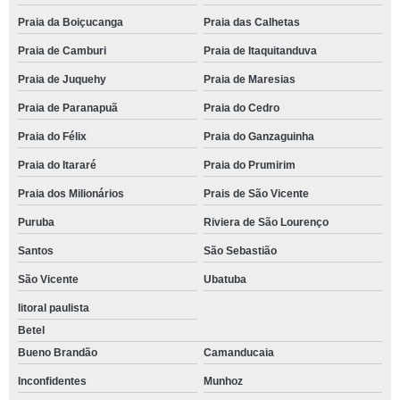
Praia da Boiçucanga
Praia das Calhetas
Praia de Camburi
Praia de Itaquitanduva
Praia de Juquehy
Praia de Maresias
Praia de Paranapuã
Praia do Cedro
Praia do Félix
Praia do Ganzaguinha
Praia do Itararé
Praia do Prumirim
Praia dos Milionários
Prais de São Vicente
Puruba
Riviera de São Lourenço
Santos
São Sebastião
São Vicente
Ubatuba
litoral paulista
Betel
Bueno Brandão
Camanducaia
Inconfidentes
Munhoz