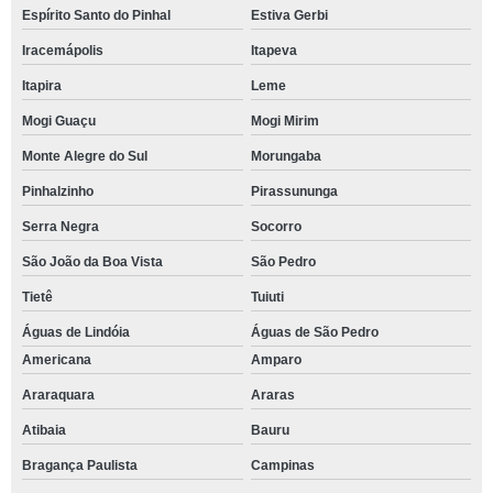
Espírito Santo do Pinhal
Estiva Gerbi
Iracemápolis
Itapeva
Itapira
Leme
Mogi Guaçu
Mogi Mirim
Monte Alegre do Sul
Morungaba
Pinhalzinho
Pirassununga
Serra Negra
Socorro
São João da Boa Vista
São Pedro
Tietê
Tuiuti
Águas de Lindóia
Águas de São Pedro
Americana
Amparo
Araraquara
Araras
Atibaia
Bauru
Bragança Paulista
Campinas