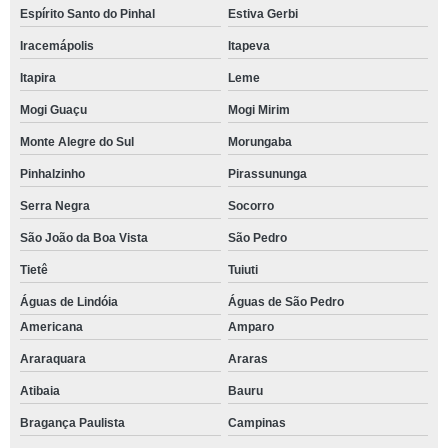
Espírito Santo do Pinhal
Estiva Gerbi
Iracemápolis
Itapeva
Itapira
Leme
Mogi Guaçu
Mogi Mirim
Monte Alegre do Sul
Morungaba
Pinhalzinho
Pirassununga
Serra Negra
Socorro
São João da Boa Vista
São Pedro
Tietê
Tuiuti
Águas de Lindóia
Águas de São Pedro
Americana
Amparo
Araraquara
Araras
Atibaia
Bauru
Bragança Paulista
Campinas