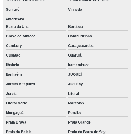
Santa Bárbara d'Oeste
Santo Antônio de Posse
Sumaré
Vinhedo
americana
Barra do Una
Bertioga
Brava da Almada
Camburizinho
Cambury
Caraguatatuba
Cubatão
Guarujá
Ilhabela
Itamambuca
Itanhaém
JUQUEÍ
Jardim Acapulco
Juquehy
Juréia
Litoral
Litoral Norte
Maresias
Mongaguá
Peruíbe
Praia Brava
Praia Grande
Praia da Baleia
Praia da Barra do Say