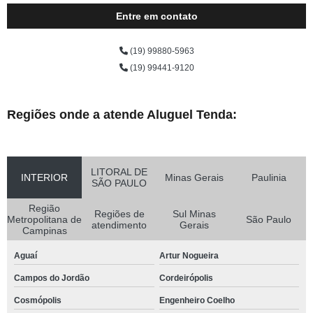
Entre em contato
(19) 99880-5963
(19) 99441-9120
Regiões onde a atende Aluguel Tenda:
LITORAL DE
INTERIOR
Minas Gerais
Paulinia
SÃO PAULO
Região
Regiões de
Sul Minas
Metropolitana de
São Paulo
atendimento
Gerais
Campinas
Aguaí
Artur Nogueira
Campos do Jordão
Cordeirópolis
Cosmópolis
Engenheiro Coelho