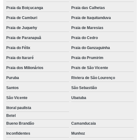
Praia da Boiçucanga
Praia das Calhetas
Praia de Camburi
Praia de Itaquitanduva
Praia de Juquehy
Praia de Maresias
Praia de Paranapuã
Praia do Cedro
Praia do Félix
Praia do Ganzaguinha
Praia do Itararé
Praia do Prumirim
Praia dos Milionários
Prais de São Vicente
Puruba
Riviera de São Lourenço
Santos
São Sebastião
São Vicente
Ubatuba
litoral paulista
Betel
Bueno Brandão
Camanducaia
Inconfidentes
Munhoz