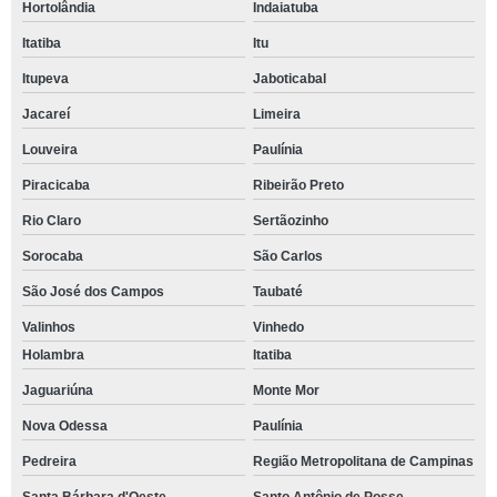
Hortolândia
Indaiatuba
Itatiba
Itu
Itupeva
Jaboticabal
Jacareí
Limeira
Louveira
Paulínia
Piracicaba
Ribeirão Preto
Rio Claro
Sertãozinho
Sorocaba
São Carlos
São José dos Campos
Taubaté
Valinhos
Vinhedo
Holambra
Itatiba
Jaguariúna
Monte Mor
Nova Odessa
Paulínia
Pedreira
Região Metropolitana de Campinas