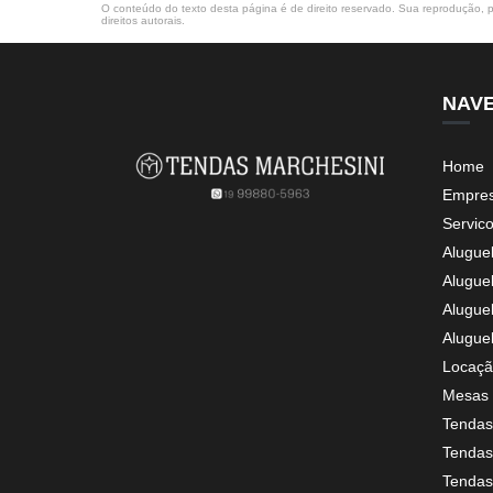
O conteúdo do texto desta página é de direito reservado. Sua reprodução, pa
direitos autorais
.
NAV
Home
Empre
Servic
Alugue
Alugue
Alugue
Alugue
Locaçã
Mesas 
Tendas
Tendas 
Tendas