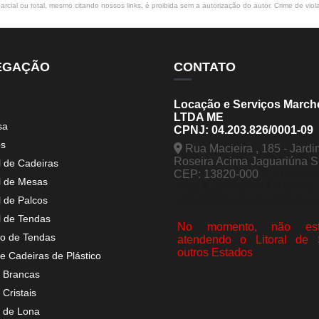
rcial ou total, mesmo citando nossos links, é proibida sem a autorização do autor. Crime de viol
EGAÇÃO
CONTATO
Locação e Serviços March
LTDA ME
sa
CPNJ: 04.203.826/0001-09
os
Rua Macieira , 185 - Jardi
Roseira Acima Jaguariúna 
l de Cadeiras
CEP: 13820-000
(19) 998
l de Mesas
5963
(19) 99441-9120
contato@tendasmarchesini.
l de Palcos
l de Tendas
No momento, não est
o de Tendas
atendendo o Litoral de
outros Estados
e Cadeiras de Plástico
 Brancas
Cristais
 de Lona