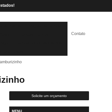
Estados!
l de Palcos
Aluguel de Tendas
Contato
lástico
Tendas Brancas
lugar
Tendas para Casamentos
 para Festas
Camburizinho
izinho
Solicite um orçamento
MENU