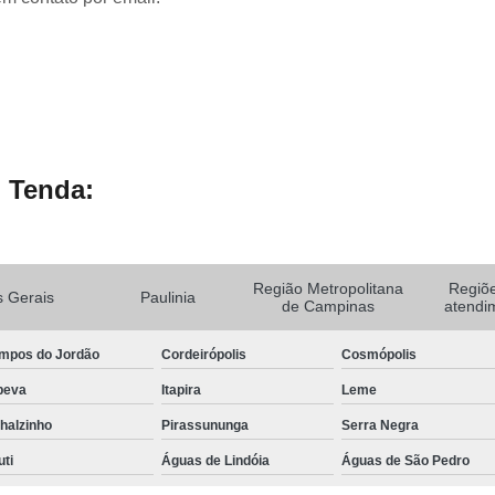
 Tenda:
Região Metropolitana
Regiõ
 Gerais
Paulinia
de Campinas
atendi
mpos do Jordão
Cordeirópolis
Cosmópolis
peva
Itapira
Leme
halzinho
Pirassununga
Serra Negra
uti
Águas de Lindóia
Águas de São Pedro