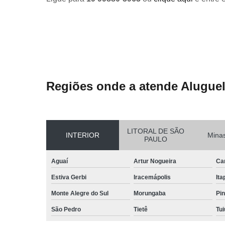
Regiões onde a atende Aluguel
LITORAL DE SÃO
INTERIOR
Minas
PAULO
Aguaí
Artur Nogueira
Ca
Estiva Gerbi
Iracemápolis
Ita
Monte Alegre do Sul
Morungaba
Pin
São Pedro
Tietê
Tui