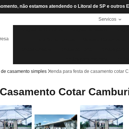
omento, não estamos atendendo o Litoral de SP e outros 
Servicos
Aluguel de Cadeiras
Aluguel de Mesas
Alugue
resa
Locação de Tendas
Mesas e Cadeiras de P
Tendas Cristais
Tendas de Lona
Tendas para A
Tendas para Eventos
Tendas
 de casamento simples
tenda para festa de casamento cotar 
e Casamento Cotar Cambur