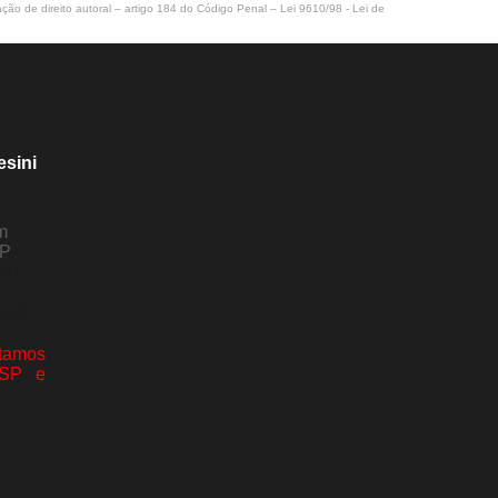
ação de direito autoral – artigo 184 do Código Penal –
Lei 9610/98 - Lei de
esini
m
SP
80-
com
amos
 SP e