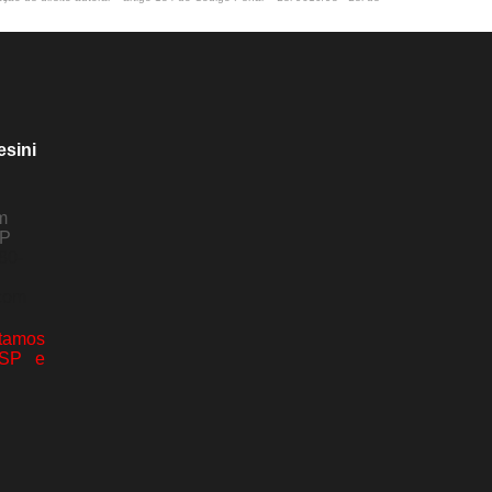
esini
m
SP
80-
com
amos
 SP e