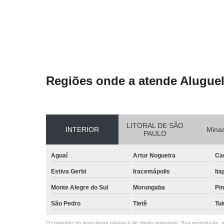
Regiões onde a atende Aluguel
LITORAL DE SÃO
INTERIOR
Minas
PAULO
Aguaí
Artur Nogueira
Ca
Estiva Gerbi
Iracemápolis
Ita
Monte Alegre do Sul
Morungaba
Pin
São Pedro
Tietê
Tui
O conteúdo do texto desta página é de direito reservado. Sua reprodução, pa