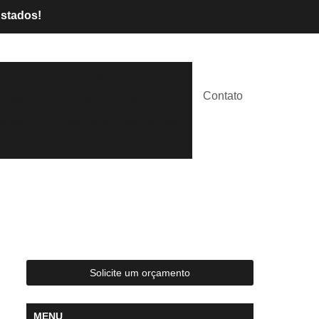
Estados!
l de Palcos
Aluguel de Tendas
Contato
lástico
Tendas Brancas
lugar
Tendas para Casamentos
 para Festas
Solicite um orçamento
MENU