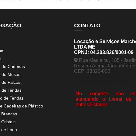
EGAÇÃO
CONTATO
Locação e Serviços March
LTDA ME
sa
CPNJ: 04.203.826/0001-09
os
Rua Macieira , 185 - Jardi
Roseira Acima Jaguariúna 
l de Cadeiras
CEP: 13820-000
(19) 998
l de Mesas
5963
(19) 99441-9120
contato@tendasmarchesini.
l de Palcos
l de Tendas
No momento, não est
o de Tendas
atendendo o Litoral de
outros Estados
e Cadeiras de Plástico
 Brancas
Cristais
 de Lona