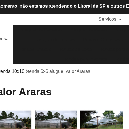
omento, não estamos atendendo o Litoral de SP e outros 
Servicos
Aluguel de Cadeiras
Aluguel de Mesas
Alugue
resa
Locação de Tendas
Mesas e Cadeiras de P
Tendas Cristais
Tendas de Lona
Tendas para A
Tendas para Eventos
Tendas
 tenda 10x10
tenda 6x6 aluguel valor Araras
alor Araras