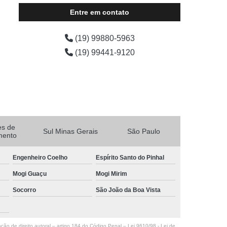
Entre em contato
(19) 99880-5963
(19) 99441-9120
es de
Sul Minas Gerais
São Paulo
mento
Engenheiro Coelho
Espírito Santo do Pinhal
Mogi Guaçu
Mogi Mirim
Socorro
São João da Boa Vista
ação de direito autoral – artigo 184 do Código Penal –
Lei 9610/98 - Lei de