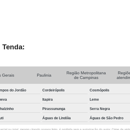
 Tenda:
Região Metropolitana
Regiõ
 Gerais
Paulinia
de Campinas
atendi
mpos do Jordão
Cordeirópolis
Cosmópolis
peva
Itapira
Leme
halzinho
Pirassununga
Serra Negra
uti
Águas de Lindóia
Águas de São Pedro
rcial ou total, mesmo citando nossos links, é proibida sem a autorização do autor. Crime de viol