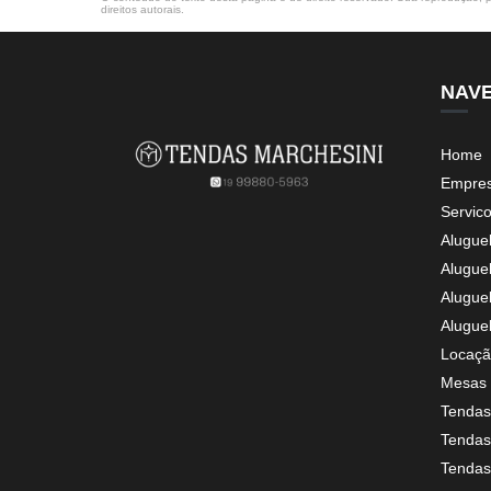
direitos autorais
.
NAV
Home
Empre
Servic
Alugue
Alugue
Alugue
Alugue
Locaçã
Mesas 
Tendas
Tendas 
Tendas