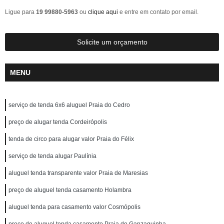
Ligue para
19 99880-5963
ou
clique aqui
e entre em contato por email.
Solicite um orçamento
MENU
serviço de tenda 6x6 aluguel Praia do Cedro
preço de alugar tenda Cordeirópolis
tenda de circo para alugar valor Praia do Félix
serviço de tenda alugar Paulínia
aluguel tenda transparente valor Praia de Maresias
preço de aluguel tenda casamento Holambra
aluguel tenda para casamento valor Cosmópolis