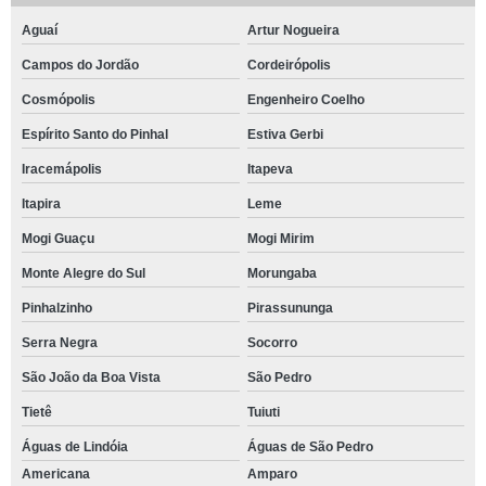
Aguaí
Artur Nogueira
Campos do Jordão
Cordeirópolis
Cosmópolis
Engenheiro Coelho
Espírito Santo do Pinhal
Estiva Gerbi
Iracemápolis
Itapeva
Itapira
Leme
Mogi Guaçu
Mogi Mirim
Monte Alegre do Sul
Morungaba
Pinhalzinho
Pirassununga
Serra Negra
Socorro
São João da Boa Vista
São Pedro
Tietê
Tuiuti
Águas de Lindóia
Águas de São Pedro
Americana
Amparo