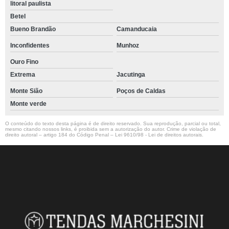
litoral paulista
Betel
Bueno Brandão
Camanducaia
Inconfidentes
Munhoz
Ouro Fino
Extrema
Jacutinga
Monte Sião
Poços de Caldas
Monte verde
O conteúdo do texto desta página é de direito reservado. Sua reprodução, parcial ou total,
mesmo citando nossos links, é proibida sem a autorização do autor. Crime de violação de
direito autoral – artigo 184 do Código Penal –
Lei 9610/98 - Lei de direitos autorais
.