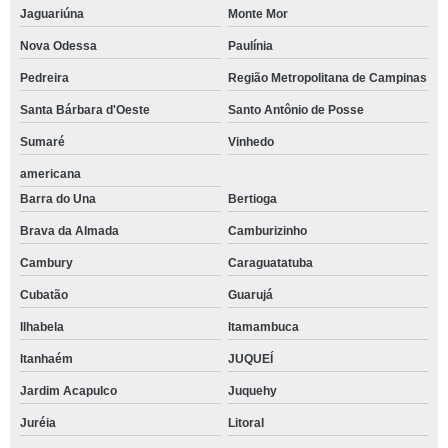
Jaguariúna
Monte Mor
Nova Odessa
Paulínia
Pedreira
Região Metropolitana de Campinas
Santa Bárbara d'Oeste
Santo Antônio de Posse
Sumaré
Vinhedo
americana
Barra do Una
Bertioga
Brava da Almada
Camburizinho
Cambury
Caraguatatuba
Cubatão
Guarujá
Ilhabela
Itamambuca
Itanhaém
JUQUEÍ
Jardim Acapulco
Juquehy
Juréia
Litoral