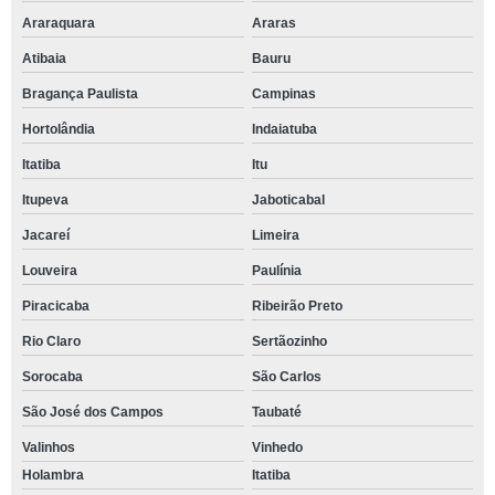
Araraquara
Araras
Atibaia
Bauru
Bragança Paulista
Campinas
Hortolândia
Indaiatuba
Itatiba
Itu
Itupeva
Jaboticabal
Jacareí
Limeira
Louveira
Paulínia
Piracicaba
Ribeirão Preto
Rio Claro
Sertãozinho
Sorocaba
São Carlos
São José dos Campos
Taubaté
Valinhos
Vinhedo
Holambra
Itatiba