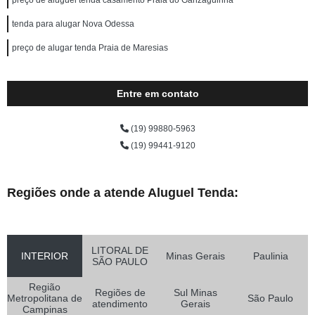
preço de aluguel tenda casamento Praia do Ganzaguinha
tenda para alugar Nova Odessa
preço de alugar tenda Praia de Maresias
Entre em contato
(19) 99880-5963
(19) 99441-9120
Regiões onde a atende Aluguel Tenda:
LITORAL DE
INTERIOR
Minas Gerais
Paulinia
SÃO PAULO
Região
Regiões de
Sul Minas
Metropolitana de
São Paulo
atendimento
Gerais
Campinas