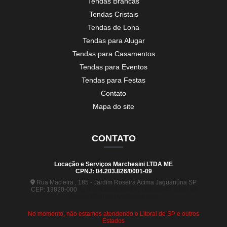
Tendas Brancas
Tendas Cristais
Tendas de Lona
Tendas para Alugar
Tendas para Casamentos
Tendas para Eventos
Tendas para Festas
Contato
Mapa do site
CONTATO
Locação e Serviços Marchesini LTDA ME
CPNJ: 04.203.826/0001-09
Rua Macieira , 185 - Jardim Roseira Acima Jaguariúna SP
CEP: 13820-000
(19) 99880-5963
(19) 99441-9120
contato@tendasmarchesini.com
No momento, não estamos atendendo o Litoral de SP e outros
Estados