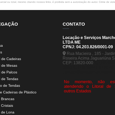
rcial ou total, mesmo citando nossos links, é proibida sem a autorização do autor. Crime de viol
EGAÇÃO
CONTATO
Locação e Serviços March
LTDA ME
sa
CPNJ: 04.203.826/0001-09
os
Rua Macieira , 185 - Jardi
Roseira Acima Jaguariúna 
l de Cadeiras
CEP: 13820-000
(19) 998
l de Mesas
5963
(19) 99441-9120
contato@tendasmarchesini.
l de Palcos
l de Tendas
No momento, não est
o de Tendas
atendendo o Litoral de
outros Estados
e Cadeiras de Plástico
 Brancas
Cristais
 de Lona