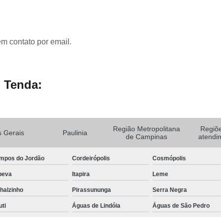
em contato por email.
 Tenda:
Região Metropolitana
Regiõ
 Gerais
Paulinia
de Campinas
atendi
mpos do Jordão
Cordeirópolis
Cosmópolis
peva
Itapira
Leme
halzinho
Pirassununga
Serra Negra
uti
Águas de Lindóia
Águas de São Pedro