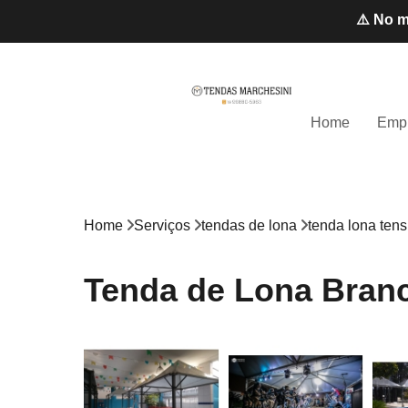
⚠️ No m
Home
Emp
Home
Serviços
tendas de lona
tenda lona ten
Tenda de Lona Branca