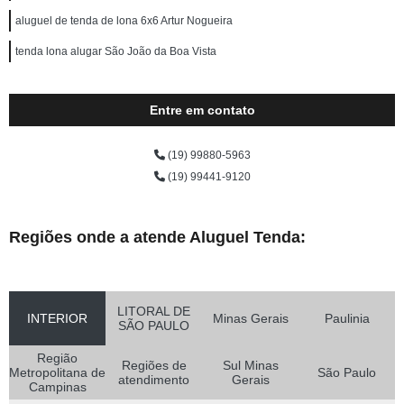
aluguel de tenda de lona 6x6 Artur Nogueira
tenda lona alugar São João da Boa Vista
Entre em contato
(19) 99880-5963
(19) 99441-9120
Regiões onde a atende Aluguel Tenda:
LITORAL DE
INTERIOR
Minas Gerais
Paulinia
SÃO PAULO
Região
Regiões de
Sul Minas
Metropolitana de
São Paulo
atendimento
Gerais
Campinas