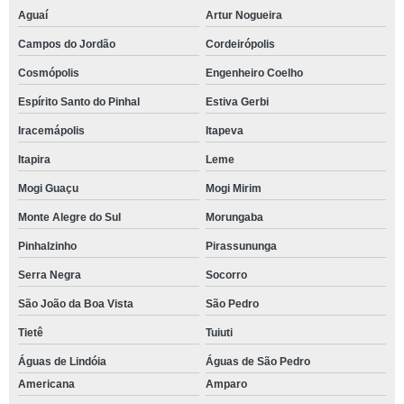
Aguaí
Artur Nogueira
Campos do Jordão
Cordeirópolis
Cosmópolis
Engenheiro Coelho
Espírito Santo do Pinhal
Estiva Gerbi
Iracemápolis
Itapeva
Itapira
Leme
Mogi Guaçu
Mogi Mirim
Monte Alegre do Sul
Morungaba
Pinhalzinho
Pirassununga
Serra Negra
Socorro
São João da Boa Vista
São Pedro
Tietê
Tuiuti
Águas de Lindóia
Águas de São Pedro
Americana
Amparo