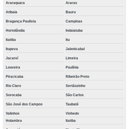
Araraquara
Araras
Atibaia
Bauru
Bragança Paulista
Campinas
Hortolândia
Indaiatuba
Itatiba
Itu
Itupeva
Jaboticabal
Jacareí
Limeira
Louveira
Paulínia
Piracicaba
Ribeirão Preto
Rio Claro
Sertãozinho
Sorocaba
São Carlos
São José dos Campos
Taubaté
Valinhos
Vinhedo
Holambra
Itatiba