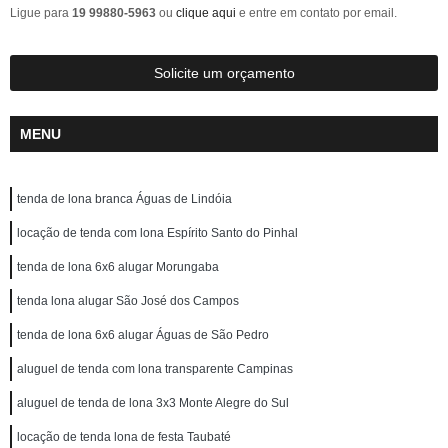
Ligue para
19 99880-5963
ou
clique aqui
e entre em contato por email.
Solicite um orçamento
MENU
tenda de lona branca Águas de Lindóia
locação de tenda com lona Espírito Santo do Pinhal
tenda de lona 6x6 alugar Morungaba
tenda lona alugar São José dos Campos
tenda de lona 6x6 alugar Águas de São Pedro
aluguel de tenda com lona transparente Campinas
aluguel de tenda de lona 3x3 Monte Alegre do Sul
locação de tenda lona de festa Taubaté