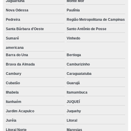
Jaguariúna
Monte Mor
Nova Odessa
Paulínia
Pedreira
Região Metropolitana de Campinas
Santa Bárbara d'Oeste
Santo Antônio de Posse
Sumaré
Vinhedo
americana
Barra do Una
Bertioga
Brava da Almada
Camburizinho
Cambury
Caraguatatuba
Cubatão
Guarujá
Ilhabela
Itamambuca
Itanhaém
JUQUEÍ
Jardim Acapulco
Juquehy
Juréia
Litoral
Litoral Norte
Maresias