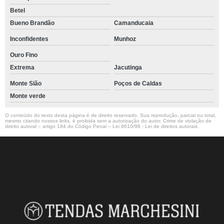
Betel
Bueno Brandão
Camanducaia
Inconfidentes
Munhoz
Ouro Fino
Extrema
Jacutinga
Monte Sião
Poços de Caldas
Monte verde
O conteúdo do texto desta página é de direito reservado. Sua reprodução, parcial ou total,
mesmo citando nossos links, é proibida sem a autorização do autor. Crime de violação de
direito autoral – artigo 184 do Código Penal –
Lei 9610/98 - Lei de direitos autorais
.