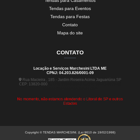
Tendas para Casamentos
Tendas para Eventos
Tendas para Festas
Contato
Mapa do site
CONTATO
Locação e Serviços Marchesini LTDA ME
CPNJ: 04.203.826/0001-09
Rua Macieira , 185 - Jardim Roseira Acima Jaguariúna SP
CEP: 13820-000
(19) 99880-5963
(19) 99441-9120
contato@tendasmarchesini.com
No momento, não estamos atendendo o Litoral de SP e outros
Estados
Copyright © TENDAS MARCHESINI. (Lei 9610 de 19/02/1998)