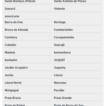
Santa Bárbara d'Oeste
Santo Antônio de Posse
Sumaré
Vinhedo
americana
Barra do Una
Bertioga
Brava da Almada
Camburizinho
Cambury
Caraguatatuba
Cubatão
Guarujá
Ilhabela
Itamambuca
Itanhaém
JUQUEÍ
Jardim Acapulco
Juquehy
Juréia
Litoral
Litoral Norte
Maresias
Mongaguá
Peruíbe
Praia Brava
Praia Grande
Praia da Baleia
Praia da Barra do Say