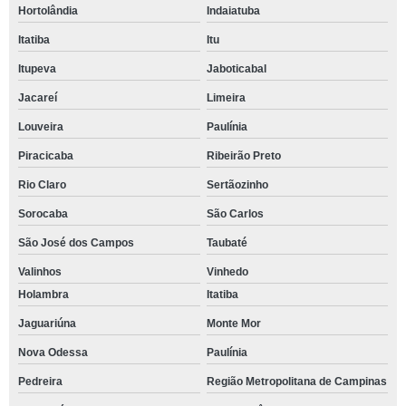
Hortolândia
Indaiatuba
Itatiba
Itu
Itupeva
Jaboticabal
Jacareí
Limeira
Louveira
Paulínia
Piracicaba
Ribeirão Preto
Rio Claro
Sertãozinho
Sorocaba
São Carlos
São José dos Campos
Taubaté
Valinhos
Vinhedo
Holambra
Itatiba
Jaguariúna
Monte Mor
Nova Odessa
Paulínia
Pedreira
Região Metropolitana de Campinas