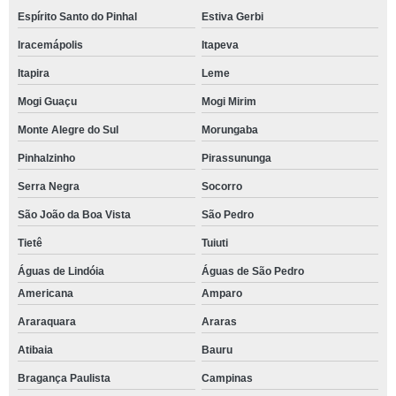
Espírito Santo do Pinhal
Estiva Gerbi
Iracemápolis
Itapeva
Itapira
Leme
Mogi Guaçu
Mogi Mirim
Monte Alegre do Sul
Morungaba
Pinhalzinho
Pirassununga
Serra Negra
Socorro
São João da Boa Vista
São Pedro
Tietê
Tuiuti
Águas de Lindóia
Águas de São Pedro
Americana
Amparo
Araraquara
Araras
Atibaia
Bauru
Bragança Paulista
Campinas