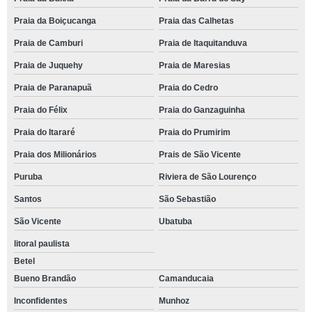
Praia da Boiçucanga
Praia das Calhetas
Praia de Camburi
Praia de Itaquitanduva
Praia de Juquehy
Praia de Maresias
Praia de Paranapuã
Praia do Cedro
Praia do Félix
Praia do Ganzaguinha
Praia do Itararé
Praia do Prumirim
Praia dos Milionários
Prais de São Vicente
Puruba
Riviera de São Lourenço
Santos
São Sebastião
São Vicente
Ubatuba
litoral paulista
Betel
Bueno Brandão
Camanducaia
Inconfidentes
Munhoz