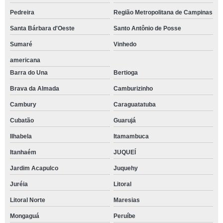
Pedreira
Região Metropolitana de Campinas
Santa Bárbara d'Oeste
Santo Antônio de Posse
Sumaré
Vinhedo
americana
Barra do Una
Bertioga
Brava da Almada
Camburizinho
Cambury
Caraguatatuba
Cubatão
Guarujá
Ilhabela
Itamambuca
Itanhaém
JUQUEÍ
Jardim Acapulco
Juquehy
Juréia
Litoral
Litoral Norte
Maresias
Mongaguá
Peruíbe