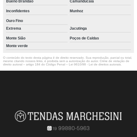
Bueno Brandão
Camanducaia
Inconfidentes
Munhoz
Ouro Fino
Extrema
Jacutinga
Monte Sião
Poços de Caldas
Monte verde
O conteúdo do texto desta página é de direito reservado. Sua reprodução, parcial ou total,
mesmo citando nossos links, é proibida sem a autorização do autor. Crime de violação de
direito autoral – artigo 184 do Código Penal –
Lei 9610/98 - Lei de direitos autorais
.