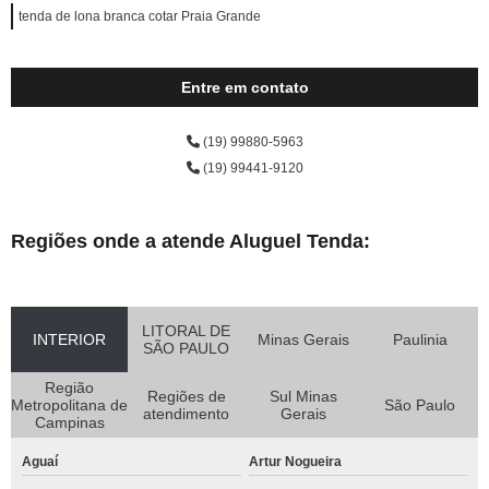
tenda de lona branca cotar Praia Grande
Entre em contato
(19) 99880-5963
(19) 99441-9120
Regiões onde a atende Aluguel Tenda:
LITORAL DE
INTERIOR
Minas Gerais
Paulinia
SÃO PAULO
Região
Regiões de
Sul Minas
Metropolitana de
São Paulo
atendimento
Gerais
Campinas
Aguaí
Artur Nogueira