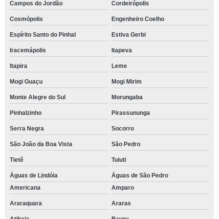
Campos do Jordão
Cordeirópolis
Cosmópolis
Engenheiro Coelho
Espírito Santo do Pinhal
Estiva Gerbi
Iracemápolis
Itapeva
Itapira
Leme
Mogi Guaçu
Mogi Mirim
Monte Alegre do Sul
Morungaba
Pinhalzinho
Pirassununga
Serra Negra
Socorro
São João da Boa Vista
São Pedro
Tietê
Tuiuti
Águas de Lindóia
Águas de São Pedro
Americana
Amparo
Araraquara
Araras