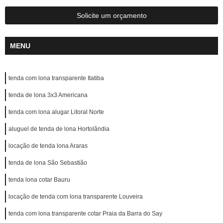
Solicite um orçamento
MENU
tenda com lona transparente Itatiba
tenda de lona 3x3 Americana
tenda com lona alugar Litoral Norte
aluguel de tenda de lona Hortolândia
locação de tenda lona Araras
tenda de lona São Sebastião
tenda lona cotar Bauru
locação de tenda com lona transparente Louveira
tenda com lona transparente cotar Praia da Barra do Say