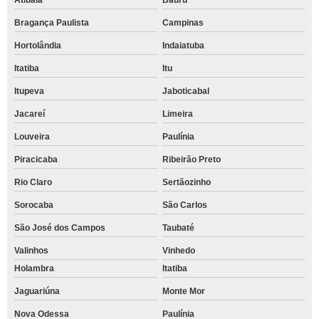
Atibaia
Bauru
Bragança Paulista
Campinas
Hortolândia
Indaiatuba
Itatiba
Itu
Itupeva
Jaboticabal
Jacareí
Limeira
Louveira
Paulínia
Piracicaba
Ribeirão Preto
Rio Claro
Sertãozinho
Sorocaba
São Carlos
São José dos Campos
Taubaté
Valinhos
Vinhedo
Holambra
Itatiba
Jaguariúna
Monte Mor
Nova Odessa
Paulínia