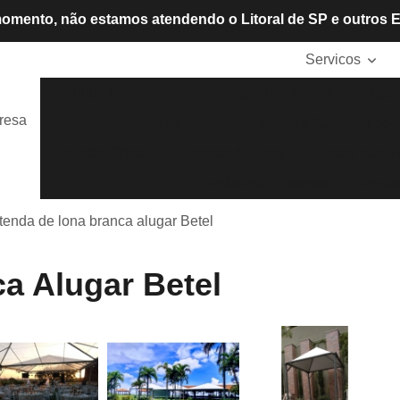
omento, não estamos atendendo o Litoral de SP e outros 
Servicos
Aluguel de Cadeiras
Aluguel de Mesas
Alugue
resa
Locação de Tendas
Mesas e Cadeiras de P
Tendas Cristais
Tendas de Lona
Tendas para A
Tendas para Eventos
Tendas
tenda de lona branca alugar Betel
a Alugar Betel