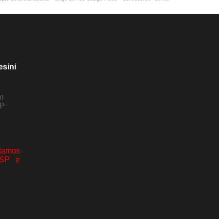
esini
m
SP
80-
com
amos
 SP e