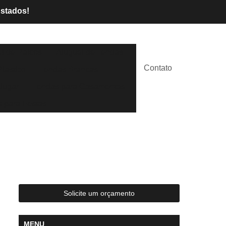
Estados!
l de Palcos
Aluguel de Tendas
Contato
lástico
Tendas Brancas
lugar
Tendas para Casamentos
 para Festas
Solicite um orçamento
MENU