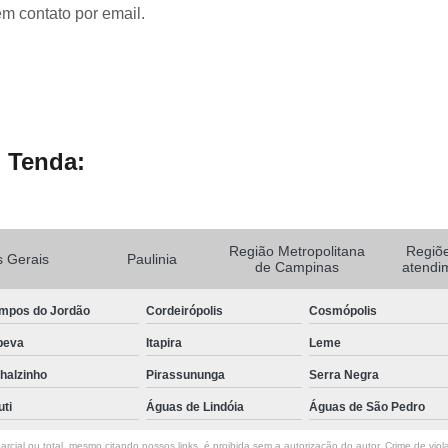
em contato por email.
 Tenda:
Região Metropolitana
Regiõ
 Gerais
Paulinia
de Campinas
atendi
mpos do Jordão
Cordeirópolis
Cosmópolis
peva
Itapira
Leme
halzinho
Pirassununga
Serra Negra
uti
Águas de Lindóia
Águas de São Pedro
rcial ou total, mesmo citando nossos links, é proibida sem a autorização do autor. Crime de viol