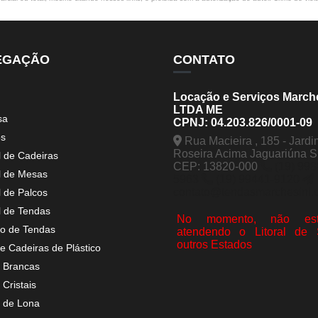
EGAÇÃO
CONTATO
Locação e Serviços March
LTDA ME
sa
CPNJ: 04.203.826/0001-09
os
Rua Macieira , 185 - Jardi
Roseira Acima Jaguariúna 
l de Cadeiras
CEP: 13820-000
(19) 998
l de Mesas
5963
(19) 99441-9120
contato@tendasmarchesini.
l de Palcos
l de Tendas
No momento, não est
o de Tendas
atendendo o Litoral de
outros Estados
e Cadeiras de Plástico
 Brancas
Cristais
 de Lona