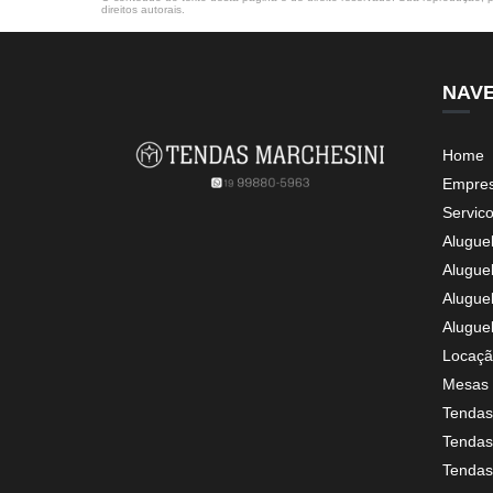
direitos autorais
.
NAV
Home
Empre
Servic
Alugue
Alugue
Alugue
Alugue
Locaçã
Mesas 
Tendas
Tendas 
Tendas