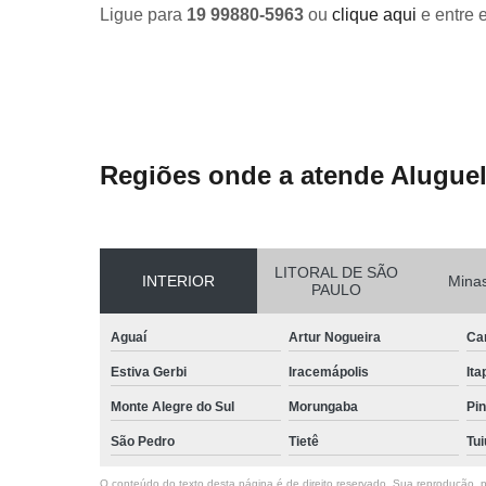
Ligue para
19 99880-5963
ou
clique aqui
e entre 
Regiões onde a atende Aluguel
LITORAL DE SÃO
INTERIOR
Minas
PAULO
Aguaí
Artur Nogueira
Ca
Estiva Gerbi
Iracemápolis
Ita
Monte Alegre do Sul
Morungaba
Pin
São Pedro
Tietê
Tui
O conteúdo do texto desta página é de direito reservado. Sua reprodução, pa