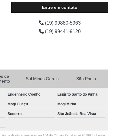
Entre em contato
(19) 99880-5963
(19) 99441-9120
es de
Sul Minas Gerais
São Paulo
mento
Engenheiro Coelho
Espírito Santo do Pinhal
Mogi Guaçu
Mogi Mirim
Socorro
São João da Boa Vista
ação de direito autoral – artigo 184 do Código Penal –
Lei 9610/98 - Lei de