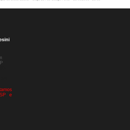
esini
m
SP
80-
com
amos
 SP e