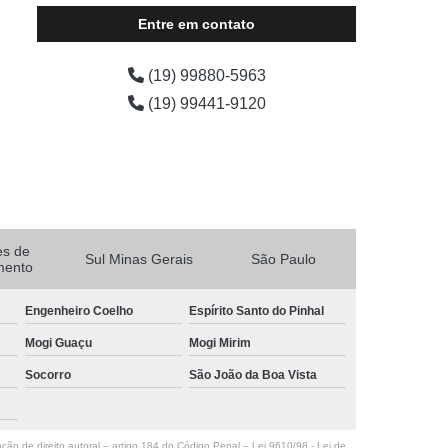
Entre em contato
(19) 99880-5963
(19) 99441-9120
es de
Sul Minas Gerais
São Paulo
mento
Engenheiro Coelho
Espírito Santo do Pinhal
Mogi Guaçu
Mogi Mirim
Socorro
São João da Boa Vista
ação de direito autoral – artigo 184 do Código Penal –
Lei 9610/98 - Lei de