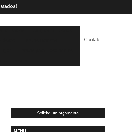
Estados!
l de Palcos
Aluguel de Tendas
Contato
lástico
Tendas Brancas
lugar
Tendas para Casamentos
 para Festas
Solicite um orçamento
MENU