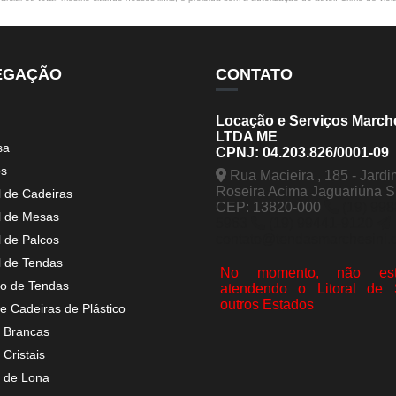
EGAÇÃO
CONTATO
Locação e Serviços March
LTDA ME
sa
CPNJ: 04.203.826/0001-09
os
Rua Macieira , 185 - Jardi
Roseira Acima Jaguariúna 
l de Cadeiras
CEP: 13820-000
(19) 998
l de Mesas
5963
(19) 99441-9120
contato@tendasmarchesini.
l de Palcos
l de Tendas
No momento, não est
o de Tendas
atendendo o Litoral de
outros Estados
e Cadeiras de Plástico
 Brancas
Cristais
 de Lona