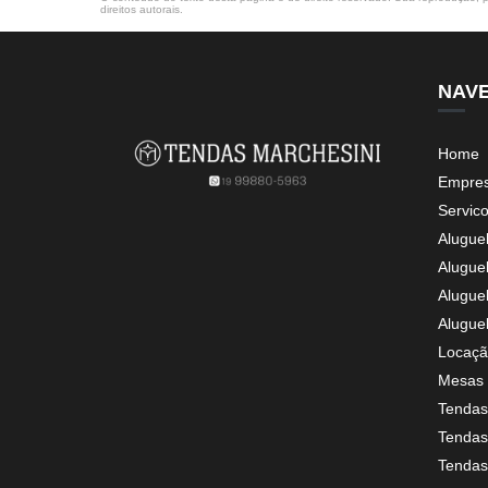
direitos autorais
.
NAV
Home
Empre
Servic
Alugue
Alugue
Alugue
Alugue
Locaçã
Mesas 
Tendas
Tendas 
Tendas