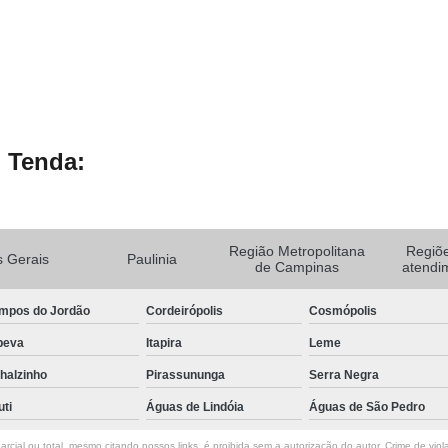
 Tenda:
Região Metropolitana
Regiõ
 Gerais
Paulinia
de Campinas
atendi
mpos do Jordão
Cordeirópolis
Cosmópolis
peva
Itapira
Leme
halzinho
Pirassununga
Serra Negra
uti
Águas de Lindóia
Águas de São Pedro
rcial ou total, mesmo citando nossos links, é proibida sem a autorização do autor. Crime de viol