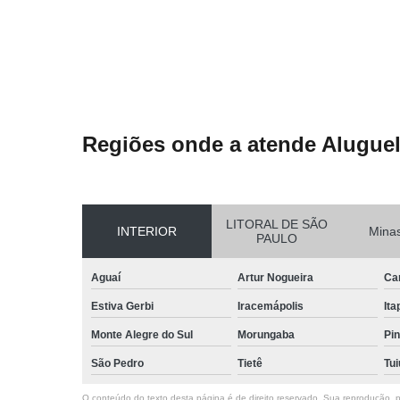
Regiões onde a atende Aluguel
LITORAL DE SÃO
INTERIOR
Minas
PAULO
Aguaí
Artur Nogueira
Ca
Estiva Gerbi
Iracemápolis
Ita
Monte Alegre do Sul
Morungaba
Pin
São Pedro
Tietê
Tui
O conteúdo do texto desta página é de direito reservado. Sua reprodução, pa