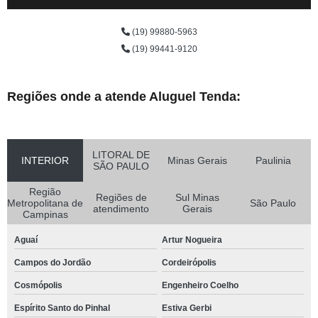
(19) 99880-5963
(19) 99441-9120
Regiões onde a atende Aluguel Tenda:
LITORAL DE
INTERIOR
Minas Gerais
Paulinia
SÃO PAULO
Região
Regiões de
Sul Minas
Metropolitana de
São Paulo
atendimento
Gerais
Campinas
Aguaí
Artur Nogueira
Campos do Jordão
Cordeirópolis
Cosmópolis
Engenheiro Coelho
Espírito Santo do Pinhal
Estiva Gerbi