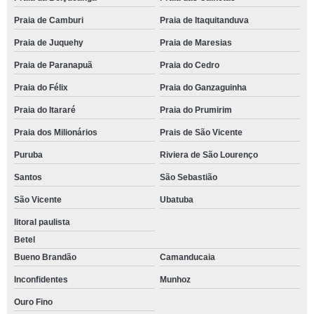
Praia de Camburi
Praia de Itaquitanduva
Praia de Juquehy
Praia de Maresias
Praia de Paranapuã
Praia do Cedro
Praia do Félix
Praia do Ganzaguinha
Praia do Itararé
Praia do Prumirim
Praia dos Milionários
Prais de São Vicente
Puruba
Riviera de São Lourenço
Santos
São Sebastião
São Vicente
Ubatuba
litoral paulista
Betel
Bueno Brandão
Camanducaia
Inconfidentes
Munhoz
Ouro Fino