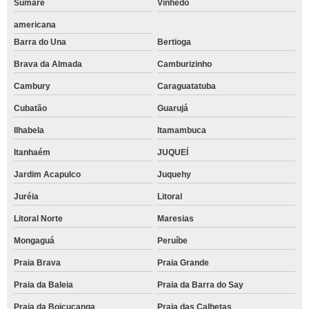
Sumaré
Vinhedo
americana
Barra do Una
Bertioga
Brava da Almada
Camburizinho
Cambury
Caraguatatuba
Cubatão
Guarujá
Ilhabela
Itamambuca
Itanhaém
JUQUEÍ
Jardim Acapulco
Juquehy
Juréia
Litoral
Litoral Norte
Maresias
Mongaguá
Peruíbe
Praia Brava
Praia Grande
Praia da Baleia
Praia da Barra do Say
Praia da Boiçucanga
Praia das Calhetas