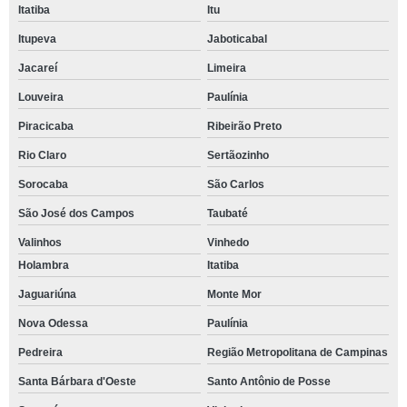
Itatiba
Itu
Itupeva
Jaboticabal
Jacareí
Limeira
Louveira
Paulínia
Piracicaba
Ribeirão Preto
Rio Claro
Sertãozinho
Sorocaba
São Carlos
São José dos Campos
Taubaté
Valinhos
Vinhedo
Holambra
Itatiba
Jaguariúna
Monte Mor
Nova Odessa
Paulínia
Pedreira
Região Metropolitana de Campinas
Santa Bárbara d'Oeste
Santo Antônio de Posse