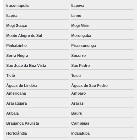
Iracemápolis
Itapeva
Itapira
Leme
Mogi Guaçu
Mogi Mirim
Monte Alegre do Sul
Morungaba
Pinhalzinho
Pirassununga
Serra Negra
Socorro
São João da Boa Vista
São Pedro
Tietê
Tuiuti
Águas de Lindóia
Águas de São Pedro
Americana
Amparo
Araraquara
Araras
Atibaia
Bauru
Bragança Paulista
Campinas
Hortolândia
Indaiatuba