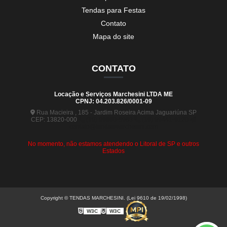
Tendas para Festas
Contato
Mapa do site
CONTATO
Locação e Serviços Marchesini LTDA ME
CPNJ: 04.203.826/0001-09
Rua Macieira , 185 - Jardim Roseira Acima Jaguariúna SP
CEP: 13820-000
(19) 99880-5963
(19) 99441-9120
contato@tendasmarchesini.com
No momento, não estamos atendendo o Litoral de SP e outros
Estados
Copyright © TENDAS MARCHESINI. (Lei 9610 de 19/02/1998)
W3C
W3C