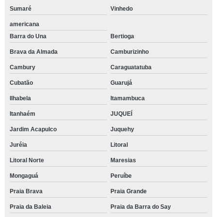
Sumaré
Vinhedo
americana
Barra do Una
Bertioga
Brava da Almada
Camburizinho
Cambury
Caraguatatuba
Cubatão
Guarujá
Ilhabela
Itamambuca
Itanhaém
JUQUEÍ
Jardim Acapulco
Juquehy
Juréia
Litoral
Litoral Norte
Maresias
Mongaguá
Peruíbe
Praia Brava
Praia Grande
Praia da Baleia
Praia da Barra do Say