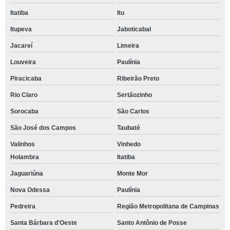
Itatiba
Itu
Itupeva
Jaboticabal
Jacareí
Limeira
Louveira
Paulínia
Piracicaba
Ribeirão Preto
Rio Claro
Sertãozinho
Sorocaba
São Carlos
São José dos Campos
Taubaté
Valinhos
Vinhedo
Holambra
Itatiba
Jaguariúna
Monte Mor
Nova Odessa
Paulínia
Pedreira
Região Metropolitana de Campinas
Santa Bárbara d'Oeste
Santo Antônio de Posse