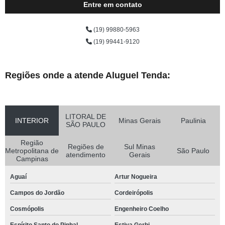
Entre em contato
(19) 99880-5963
(19) 99441-9120
Regiões onde a atende Aluguel Tenda:
LITORAL DE
INTERIOR
Minas Gerais
Paulinia
SÃO PAULO
Região
Regiões de
Sul Minas
Metropolitana de
São Paulo
atendimento
Gerais
Campinas
Aguaí
Artur Nogueira
Campos do Jordão
Cordeirópolis
Cosmópolis
Engenheiro Coelho