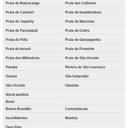
Praia da Boiçucanga
Praia das Calhetas
Praia de Camburi
Praia de Itaquitanduva
Praia de Juquehy
Praia de Maresias
Praia de Paranapuã
Praia do Cedro
Praia do Félix
Praia do Ganzaguinha
Praia do Itararé
Praia do Prumirim
Praia dos Milionários
Prais de São Vicente
Puruba
Riviera de São Lourenço
Santos
São Sebastião
São Vicente
Ubatuba
litoral paulista
Betel
Bueno Brandão
Camanducaia
Inconfidentes
Munhoz
Ouro Fino