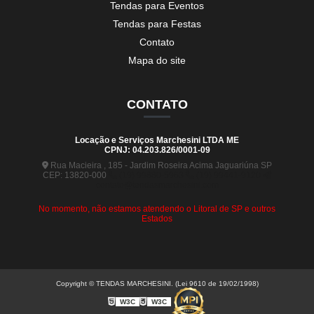
Tendas para Eventos
Tendas para Festas
Contato
Mapa do site
CONTATO
Locação e Serviços Marchesini LTDA ME
CPNJ: 04.203.826/0001-09
Rua Macieira , 185 - Jardim Roseira Acima Jaguariúna SP
CEP: 13820-000
(19) 99880-5963
(19) 99441-9120
contato@tendasmarchesini.com
No momento, não estamos atendendo o Litoral de SP e outros
Estados
Copyright © TENDAS MARCHESINI. (Lei 9610 de 19/02/1998)
W3C
W3C