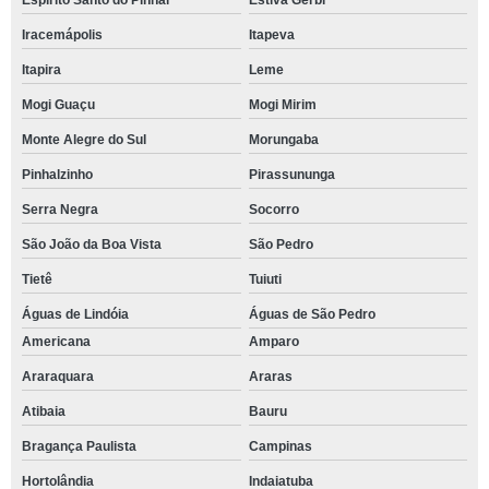
Espírito Santo do Pinhal
Estiva Gerbi
Iracemápolis
Itapeva
Itapira
Leme
Mogi Guaçu
Mogi Mirim
Monte Alegre do Sul
Morungaba
Pinhalzinho
Pirassununga
Serra Negra
Socorro
São João da Boa Vista
São Pedro
Tietê
Tuiuti
Águas de Lindóia
Águas de São Pedro
Americana
Amparo
Araraquara
Araras
Atibaia
Bauru
Bragança Paulista
Campinas
Hortolândia
Indaiatuba