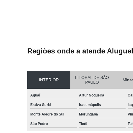
Regiões onde a atende Aluguel
LITORAL DE SÃO
INTERIOR
Minas
PAULO
Aguaí
Artur Nogueira
Ca
Estiva Gerbi
Iracemápolis
Ita
Monte Alegre do Sul
Morungaba
Pin
São Pedro
Tietê
Tui