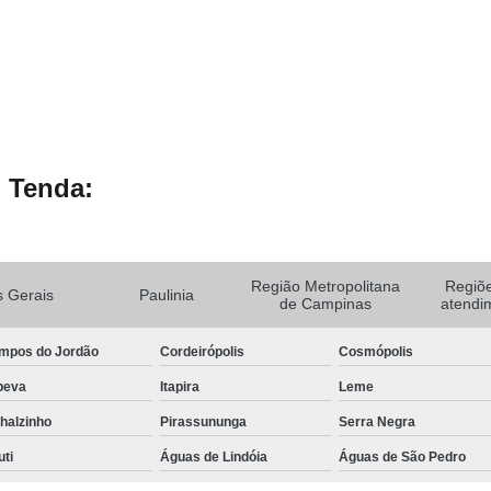
 Tenda:
Região Metropolitana
Regiõ
 Gerais
Paulinia
de Campinas
atendi
mpos do Jordão
Cordeirópolis
Cosmópolis
peva
Itapira
Leme
halzinho
Pirassununga
Serra Negra
uti
Águas de Lindóia
Águas de São Pedro