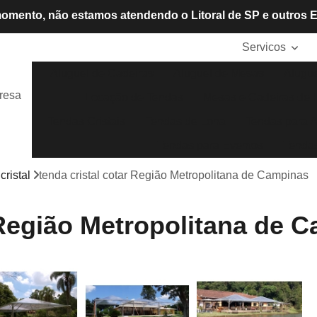
omento, não estamos atendendo o Litoral de SP e outros 
Servicos
Aluguel de Cadeiras
Aluguel de Mesas
Alugue
resa
Locação de Tendas
Mesas e Cadeiras de P
Tendas Cristais
Tendas de Lona
Tendas para A
Tendas para Eventos
Tendas
cristal
tenda cristal cotar Região Metropolitana de Campinas
 Região Metropolitana de 