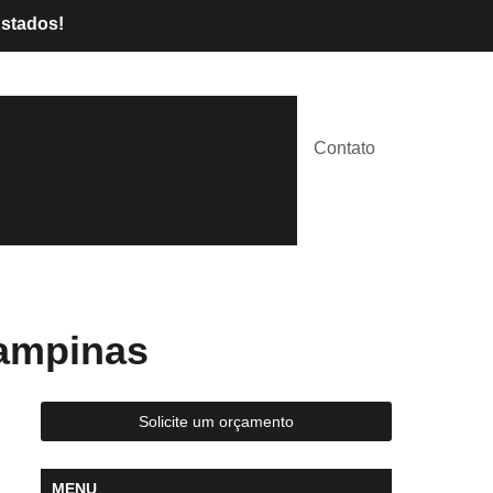
Estados!
l de Palcos
Aluguel de Tendas
Contato
lástico
Tendas Brancas
lugar
Tendas para Casamentos
 para Festas
Campinas
Solicite um orçamento
MENU