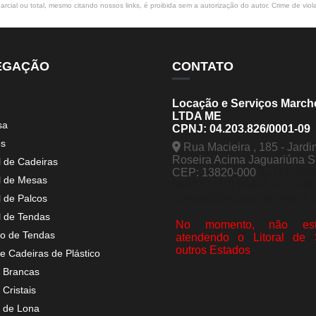
rcial ou total, mesmo citando nossos links, é proibida sem a autorização do autor. Crime de viol
EGAÇÃO
CONTATO
Locação e Serviços March
LTDA ME
sa
CPNJ: 04.203.826/0001-09
os
Rua Macieira , 185 - Jardi
Roseira Acima Jaguariúna 
l de Cadeiras
CEP: 13820-000
(19) 998
l de Mesas
5963
(19) 99441-9120
contato@tendasmarchesini.
l de Palcos
l de Tendas
No momento, não est
o de Tendas
atendendo o Litoral de
outros Estados
e Cadeiras de Plástico
 Brancas
Cristais
 de Lona