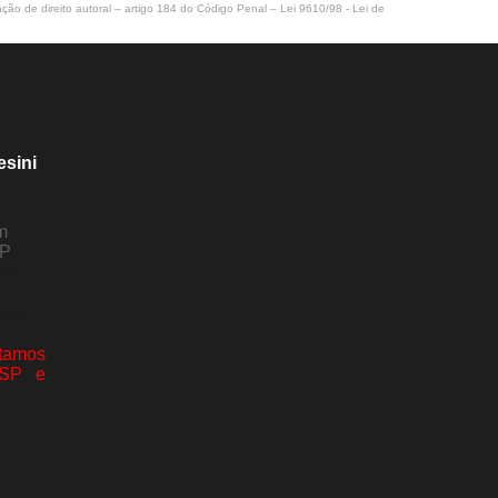
ação de direito autoral – artigo 184 do Código Penal –
Lei 9610/98 - Lei de
esini
m
SP
80-
com
amos
 SP e