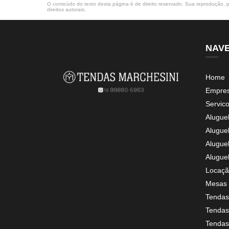
O conteúdo do texto desta página é de direito reservado. Sua reprodução, pa
direitos autorais
.
NAV
Home
Empre
Servic
Alugue
Alugue
Alugue
Alugue
Locaçã
Mesas 
Tendas
Tendas 
Tendas