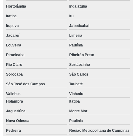
Hortolândia
Indaiatuba
Itatiba
Itu
Itupeva
Jaboticabal
Jacareí
Limeira
Louveira
Paulínia
Piracicaba
Ribeirão Preto
Rio Claro
Sertãozinho
Sorocaba
São Carlos
São José dos Campos
Taubaté
Valinhos
Vinhedo
Holambra
Itatiba
Jaguariúna
Monte Mor
Nova Odessa
Paulínia
Pedreira
Região Metropolitana de Campinas