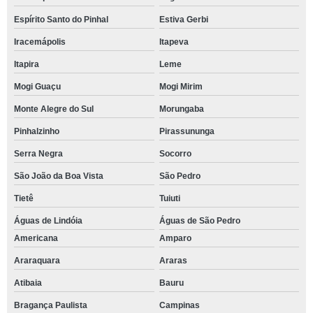
Espírito Santo do Pinhal
Estiva Gerbi
Iracemápolis
Itapeva
Itapira
Leme
Mogi Guaçu
Mogi Mirim
Monte Alegre do Sul
Morungaba
Pinhalzinho
Pirassununga
Serra Negra
Socorro
São João da Boa Vista
São Pedro
Tietê
Tuiuti
Águas de Lindóia
Águas de São Pedro
Americana
Amparo
Araraquara
Araras
Atibaia
Bauru
Bragança Paulista
Campinas