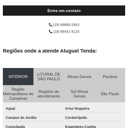
Entre em contato
(19) 99880-5963
(19) 99441-9120
Regiões onde a atende Aluguel Tenda:
LITORAL DE
INTERIOR
Minas Gerais
Paulinia
SÃO PAULO
Região
Regiões de
Sul Minas
Metropolitana de
São Paulo
atendimento
Gerais
Campinas
Aguaí
Artur Nogueira
Campos do Jordão
Cordeirópolis
Cosmópolis
Engenheiro Coelho