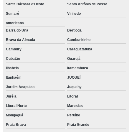
Santa Bárbara d'Oeste
Santo Antônio de Posse
Sumaré
Vinhedo
americana
Barra do Una
Bertioga
Brava da Almada
Camburizinho
Cambury
Caraguatatuba
Cubatão
Guarujá
Ilhabela
Itamambuca
Itanhaém
JUQUEÍ
Jardim Acapulco
Juquehy
Juréia
Litoral
Litoral Norte
Maresias
Mongaguá
Peruíbe
Praia Brava
Praia Grande