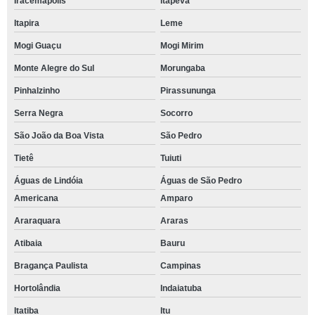
Iracemápolis
Itapeva
Itapira
Leme
Mogi Guaçu
Mogi Mirim
Monte Alegre do Sul
Morungaba
Pinhalzinho
Pirassununga
Serra Negra
Socorro
São João da Boa Vista
São Pedro
Tietê
Tuiuti
Águas de Lindóia
Águas de São Pedro
Americana
Amparo
Araraquara
Araras
Atibaia
Bauru
Bragança Paulista
Campinas
Hortolândia
Indaiatuba
Itatiba
Itu