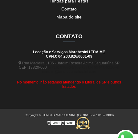
Tendas para Festas
Contato
Mapa do site
CONTATO
Locação e Serviços Marchesini LTDA ME
CPNJ: 04.203.826/0001-09
Rua Macieira , 185 - Jardim Roseira Acima Jaguariúna SP
CEP: 13820-000
(19) 99880-5963
(19) 99441-9120
contato@tendasmarchesini.com
No momento, não estamos atendendo o Litoral de SP e outros
Estados
Copyright © TENDAS MARCHESINI. (Lei 9610 de 19/02/1998)
W3C
W3C