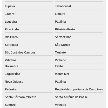
Itupeva
Jaboticabal
Jacareí
Limeira
Louveira
Paulínia
Piracicaba
Ribeirão Preto
Rio Claro
Sertãozinho
Sorocaba
São Carlos
São José dos Campos
Taubaté
Valinhos
Vinhedo
Holambra
Itatiba
Jaguariúna
Monte Mor
Nova Odessa
Paulínia
Pedreira
Região Metropolitana de Campinas
Santa Bárbara d'Oeste
Santo Antônio de Posse
Sumaré
Vinhedo