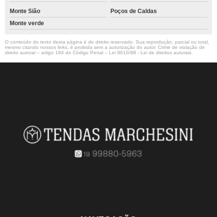
Monte Sião
Poços de Caldas
Monte verde
O conteúdo do texto desta página é de direito reservado. Sua reprodução, parcial ou total,
mesmo citando nossos links, é proibida sem a autorização do autor. Crime de violação de
direito autoral – artigo 184 do Código Penal –
Lei 9610/98 - Lei de direitos autorais
.