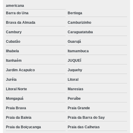
americana
Barra do Una
Bertioga
Brava da Almada
Camburizinho
Cambury
Caraguatatuba
Cubatão
Guarujá
Ilhabela
Itamambuca
Itanhaém
JUQUEÍ
Jardim Acapulco
Juquehy
Juréia
Litoral
Litoral Norte
Maresias
Mongaguá
Peruíbe
Praia Brava
Praia Grande
Praia da Baleia
Praia da Barra do Say
Praia da Boiçucanga
Praia das Calhetas