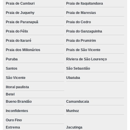
Praia de Camburi
Praia de Itaquitanduva
Praia de Juquehy
Praia de Maresias
Praia de Paranapuã
Praia do Cedro
Praia do Félix
Praia do Ganzaguinha
Praia do Itararé
Praia do Prumirim
Praia dos Milionários
Prais de São Vicente
Puruba
Riviera de São Lourenço
Santos
São Sebastião
São Vicente
Ubatuba
litoral paulista
Betel
Bueno Brandão
Camanducaia
Inconfidentes
Munhoz
Ouro Fino
Extrema
Jacutinga