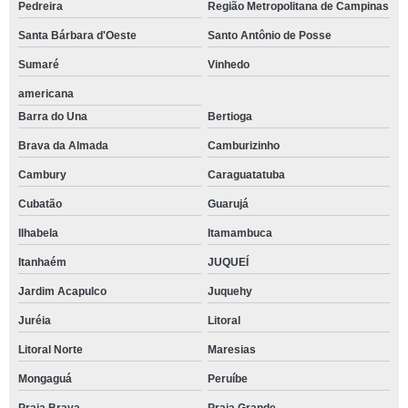
Pedreira
Região Metropolitana de Campinas
Santa Bárbara d'Oeste
Santo Antônio de Posse
Sumaré
Vinhedo
americana
Barra do Una
Bertioga
Brava da Almada
Camburizinho
Cambury
Caraguatatuba
Cubatão
Guarujá
Ilhabela
Itamambuca
Itanhaém
JUQUEÍ
Jardim Acapulco
Juquehy
Juréia
Litoral
Litoral Norte
Maresias
Mongaguá
Peruíbe