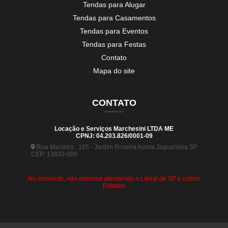
Tendas para Alugar
Tendas para Casamentos
Tendas para Eventos
Tendas para Festas
Contato
Mapa do site
CONTATO
Locação e Serviços Marchesini LTDA ME
CPNJ: 04.203.826/0001-09
Rua Macieira , 185 - Jardim Roseira Acima Jaguariúna SP
CEP: 13820-000
(19) 99880-5963
(19) 99441-9120
contato@tendasmarchesini.com
No momento, não estamos atendendo o Litoral de SP e outros
Estados