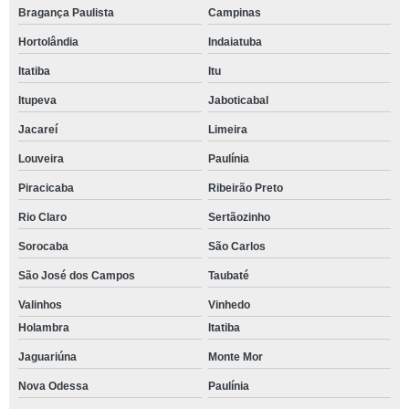
Bragança Paulista
Campinas
Hortolândia
Indaiatuba
Itatiba
Itu
Itupeva
Jaboticabal
Jacareí
Limeira
Louveira
Paulínia
Piracicaba
Ribeirão Preto
Rio Claro
Sertãozinho
Sorocaba
São Carlos
São José dos Campos
Taubaté
Valinhos
Vinhedo
Holambra
Itatiba
Jaguariúna
Monte Mor
Nova Odessa
Paulínia