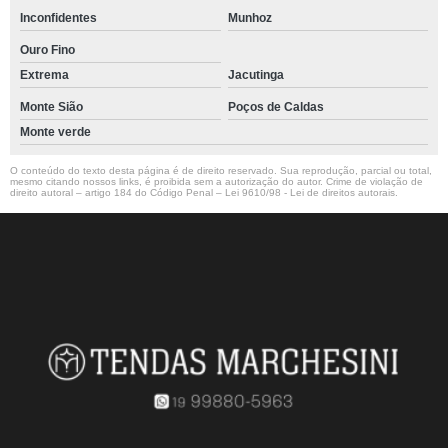
Inconfidentes
Munhoz
Ouro Fino
Extrema
Jacutinga
Monte Sião
Poços de Caldas
Monte verde
O conteúdo do texto desta página é de direito reservado. Sua reprodução, parcial ou total,
mesmo citando nossos links, é proibida sem a autorização do autor. Crime de violação de
direito autoral – artigo 184 do Código Penal –
Lei 9610/98 - Lei de direitos autorais
.