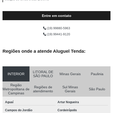
Entre em contato
(19) 99880-5963
(19) 99441-9120
Regiões onde a atende Aluguel Tenda:
LITORAL DE
INTERIOR
Minas Gerais
Paulinia
SÃO PAULO
Região
Regiões de
Sul Minas
Metropolitana de
São Paulo
atendimento
Gerais
Campinas
Aguaí
Artur Nogueira
Campos do Jordão
Cordeirópolis