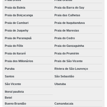
Praia Brava
Praia Grande
Praia da Baleia
Praia da Barra do Say
Praia da Boiçucanga
Praia das Calhetas
Praia de Camburi
Praia de Itaquitanduva
Praia de Juquehy
Praia de Maresias
Praia de Paranapuã
Praia do Cedro
Praia do Félix
Praia do Ganzaguinha
Praia do Itararé
Praia do Prumirim
Praia dos Milionários
Prais de São Vicente
Puruba
Riviera de São Lourenço
Santos
São Sebastião
São Vicente
Ubatuba
litoral paulista
Betel
Bueno Brandão
Camanducaia