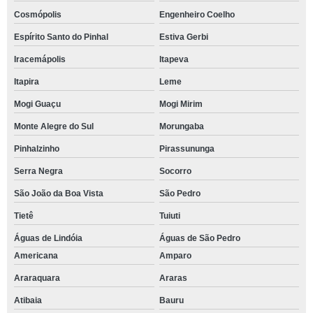
Cosmópolis
Engenheiro Coelho
Espírito Santo do Pinhal
Estiva Gerbi
Iracemápolis
Itapeva
Itapira
Leme
Mogi Guaçu
Mogi Mirim
Monte Alegre do Sul
Morungaba
Pinhalzinho
Pirassununga
Serra Negra
Socorro
São João da Boa Vista
São Pedro
Tietê
Tuiuti
Águas de Lindóia
Águas de São Pedro
Americana
Amparo
Araraquara
Araras
Atibaia
Bauru