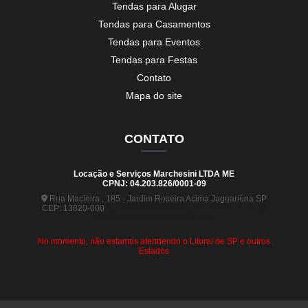
Tendas para Alugar
Tendas para Casamentos
Tendas para Eventos
Tendas para Festas
Contato
Mapa do site
CONTATO
Locação e Serviços Marchesini LTDA ME
CPNJ: 04.203.826/0001-09
Rua Macieira , 185 - Jardim Roseira Acima Jaguariúna SP
CEP: 13820-000
(19) 99880-5963
(19) 99441-9120
contato@tendasmarchesini.com
No momento, não estamos atendendo o Litoral de SP e outros
Estados