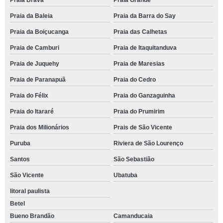
Praia Brava
Praia Grande
Praia da Baleia
Praia da Barra do Say
Praia da Boiçucanga
Praia das Calhetas
Praia de Camburi
Praia de Itaquitanduva
Praia de Juquehy
Praia de Maresias
Praia de Paranapuã
Praia do Cedro
Praia do Félix
Praia do Ganzaguinha
Praia do Itararé
Praia do Prumirim
Praia dos Milionários
Prais de São Vicente
Puruba
Riviera de São Lourenço
Santos
São Sebastião
São Vicente
Ubatuba
litoral paulista
Betel
Bueno Brandão
Camanducaia