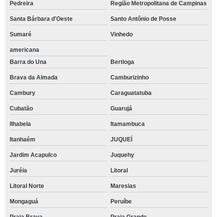
Pedreira
Região Metropolitana de Campinas
Santa Bárbara d'Oeste
Santo Antônio de Posse
Sumaré
Vinhedo
americana
Barra do Una
Bertioga
Brava da Almada
Camburizinho
Cambury
Caraguatatuba
Cubatão
Guarujá
Ilhabela
Itamambuca
Itanhaém
JUQUEÍ
Jardim Acapulco
Juquehy
Juréia
Litoral
Litoral Norte
Maresias
Mongaguá
Peruíbe