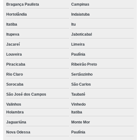
Bragança Paulista
Campinas
Hortolândia
Indaiatuba
Itatiba
Itu
Itupeva
Jaboticabal
Jacareí
Limeira
Louveira
Paulínia
Piracicaba
Ribeirão Preto
Rio Claro
Sertãozinho
Sorocaba
São Carlos
São José dos Campos
Taubaté
Valinhos
Vinhedo
Holambra
Itatiba
Jaguariúna
Monte Mor
Nova Odessa
Paulínia