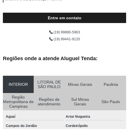
Entre em contato
(19) 99880-5963
(19) 99441-9120
Regiões onde a atende Aluguel Tenda:
LITORAL DE
INTERIOR
Minas Gerais
Paulinia
SÃO PAULO
Região
Regiões de
Sul Minas
Metropolitana de
São Paulo
atendimento
Gerais
Campinas
Aguaí
Artur Nogueira
Campos do Jordão
Cordeirópolis