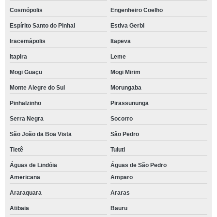
Cosmópolis
Engenheiro Coelho
Espírito Santo do Pinhal
Estiva Gerbi
Iracemápolis
Itapeva
Itapira
Leme
Mogi Guaçu
Mogi Mirim
Monte Alegre do Sul
Morungaba
Pinhalzinho
Pirassununga
Serra Negra
Socorro
São João da Boa Vista
São Pedro
Tietê
Tuiuti
Águas de Lindóia
Águas de São Pedro
Americana
Amparo
Araraquara
Araras
Atibaia
Bauru