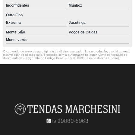
Inconfidentes
Munhoz
Ouro Fino
Extrema
Jacutinga
Monte Sião
Poços de Caldas
Monte verde
O conteúdo do texto desta página é de direito reservado. Sua reprodução, parcial ou total,
mesmo citando nossos links, é proibida sem a autorização do autor. Crime de violação de
direito autoral – artigo 184 do Código Penal –
Lei 9610/98 - Lei de direitos autorais
.