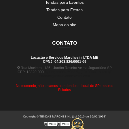
Tendas para Eventos
Tendas para Festas
Contato
Mapa do site
CONTATO
Locação e Serviços Marchesini LTDA ME
CPNJ: 04.203.826/0001-09
Rua Macieira , 185 - Jardim Roseira Acima Jaguariúna SP
CEP: 13820-000
(19) 99880-5963
(19) 99441-9120
contato@tendasmarchesini.com
No momento, não estamos atendendo o Litoral de SP e outros
Estados
Copyright © TENDAS MARCHESINI. (Lei 9610 de 19/02/1998)
W3C
W3C