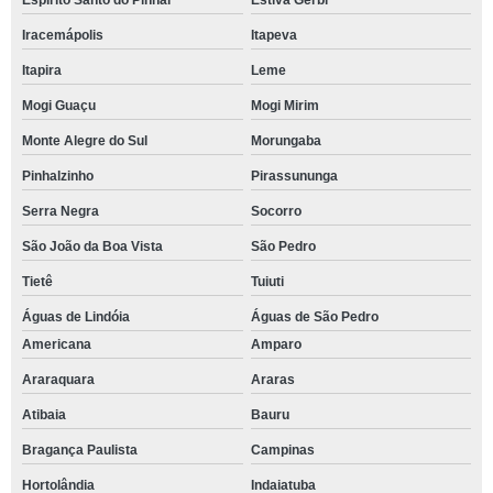
Espírito Santo do Pinhal
Estiva Gerbi
Iracemápolis
Itapeva
Itapira
Leme
Mogi Guaçu
Mogi Mirim
Monte Alegre do Sul
Morungaba
Pinhalzinho
Pirassununga
Serra Negra
Socorro
São João da Boa Vista
São Pedro
Tietê
Tuiuti
Águas de Lindóia
Águas de São Pedro
Americana
Amparo
Araraquara
Araras
Atibaia
Bauru
Bragança Paulista
Campinas
Hortolândia
Indaiatuba