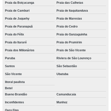
Praia da Boiçucanga
Praia das Calhetas
Praia de Camburi
Praia de Itaquitanduva
Praia de Juquehy
Praia de Maresias
Praia de Paranapuã
Praia do Cedro
Praia do Félix
Praia do Ganzaguinha
Praia do Itararé
Praia do Prumirim
Praia dos Milionários
Prais de São Vicente
Puruba
Riviera de São Lourenço
Santos
São Sebastião
São Vicente
Ubatuba
litoral paulista
Betel
Bueno Brandão
Camanducaia
Inconfidentes
Munhoz
Ouro Fino