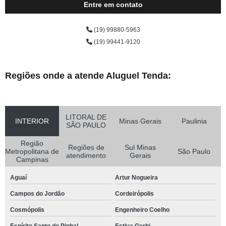
Entre em contato
(19) 99880-5963
(19) 99441-9120
Regiões onde a atende Aluguel Tenda:
LITORAL DE
INTERIOR
Minas Gerais
Paulinia
SÃO PAULO
Região
Regiões de
Sul Minas
Metropolitana de
São Paulo
atendimento
Gerais
Campinas
Aguaí
Artur Nogueira
Campos do Jordão
Cordeirópolis
Cosmópolis
Engenheiro Coelho