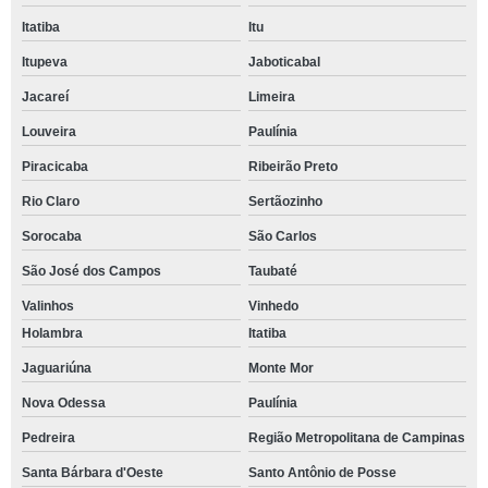
Itatiba
Itu
Itupeva
Jaboticabal
Jacareí
Limeira
Louveira
Paulínia
Piracicaba
Ribeirão Preto
Rio Claro
Sertãozinho
Sorocaba
São Carlos
São José dos Campos
Taubaté
Valinhos
Vinhedo
Holambra
Itatiba
Jaguariúna
Monte Mor
Nova Odessa
Paulínia
Pedreira
Região Metropolitana de Campinas
Santa Bárbara d'Oeste
Santo Antônio de Posse