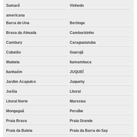
Sumaré
Vinhedo
americana
Barra do Una
Bertioga
Brava da Almada
Camburizinho
Cambury
Caraguatatuba
Cubatão
Guarujá
Ilhabela
Itamambuca
Itanhaém
JUQUEÍ
Jardim Acapulco
Juquehy
Juréia
Litoral
Litoral Norte
Maresias
Mongaguá
Peruíbe
Praia Brava
Praia Grande
Praia da Baleia
Praia da Barra do Say