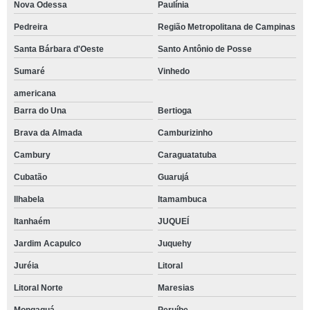
Nova Odessa
Paulínia
Pedreira
Região Metropolitana de Campinas
Santa Bárbara d'Oeste
Santo Antônio de Posse
Sumaré
Vinhedo
americana
Barra do Una
Bertioga
Brava da Almada
Camburizinho
Cambury
Caraguatatuba
Cubatão
Guarujá
Ilhabela
Itamambuca
Itanhaém
JUQUEÍ
Jardim Acapulco
Juquehy
Juréia
Litoral
Litoral Norte
Maresias