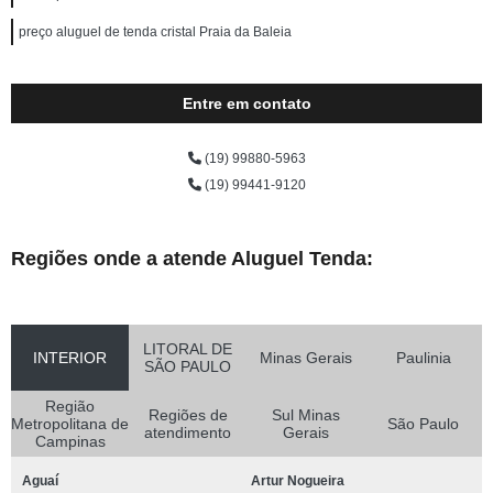
preço aluguel de tenda cristal Praia da Baleia
Entre em contato
(19) 99880-5963
(19) 99441-9120
Regiões onde a atende Aluguel Tenda:
LITORAL DE
INTERIOR
Minas Gerais
Paulinia
SÃO PAULO
Região
Regiões de
Sul Minas
Metropolitana de
São Paulo
atendimento
Gerais
Campinas
Aguaí
Artur Nogueira