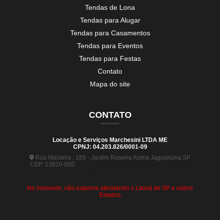
Tendas de Lona
Tendas para Alugar
Tendas para Casamentos
Tendas para Eventos
Tendas para Festas
Contato
Mapa do site
CONTATO
Locação e Serviços Marchesini LTDA ME
CPNJ: 04.203.826/0001-09
Rua Macieira , 185 - Jardim Roseira Acima Jaguariúna SP
CEP: 13820-000
(19) 99880-5963
(19) 99441-9120
contato@tendasmarchesini.com
No momento, não estamos atendendo o Litoral de SP e outros
Estados