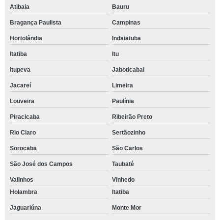
Atibaia
Bauru
Bragança Paulista
Campinas
Hortolândia
Indaiatuba
Itatiba
Itu
Itupeva
Jaboticabal
Jacareí
Limeira
Louveira
Paulínia
Piracicaba
Ribeirão Preto
Rio Claro
Sertãozinho
Sorocaba
São Carlos
São José dos Campos
Taubaté
Valinhos
Vinhedo
Holambra
Itatiba
Jaguariúna
Monte Mor