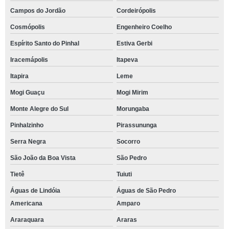
Campos do Jordão
Cordeirópolis
Cosmópolis
Engenheiro Coelho
Espírito Santo do Pinhal
Estiva Gerbi
Iracemápolis
Itapeva
Itapira
Leme
Mogi Guaçu
Mogi Mirim
Monte Alegre do Sul
Morungaba
Pinhalzinho
Pirassununga
Serra Negra
Socorro
São João da Boa Vista
São Pedro
Tietê
Tuiuti
Águas de Lindóia
Águas de São Pedro
Americana
Amparo
Araraquara
Araras