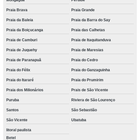
Mongaguá
Peruíbe
Praia Brava
Praia Grande
Praia da Baleia
Praia da Barra do Say
Praia da Boiçucanga
Praia das Calhetas
Praia de Camburi
Praia de Itaquitanduva
Praia de Juquehy
Praia de Maresias
Praia de Paranapuã
Praia do Cedro
Praia do Félix
Praia do Ganzaguinha
Praia do Itararé
Praia do Prumirim
Praia dos Milionários
Prais de São Vicente
Puruba
Riviera de São Lourenço
Santos
São Sebastião
São Vicente
Ubatuba
litoral paulista
Betel