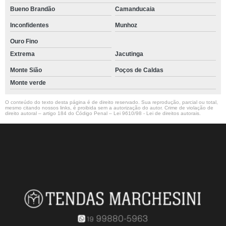
Bueno Brandão
Camanducaia
Inconfidentes
Munhoz
Ouro Fino
Extrema
Jacutinga
Monte Sião
Poços de Caldas
Monte verde
O conteúdo do texto desta página é de direito reservado. Sua reprodução, parcial ou total,
mesmo citando nossos links, é proibida sem a autorização do autor. Crime de violação de
direito autoral – artigo 184 do Código Penal –
Lei 9610/98 - Lei de direitos autorais
.