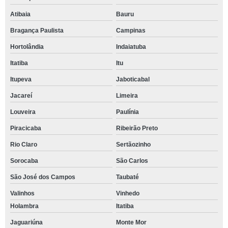
Atibaia
Bauru
Bragança Paulista
Campinas
Hortolândia
Indaiatuba
Itatiba
Itu
Itupeva
Jaboticabal
Jacareí
Limeira
Louveira
Paulínia
Piracicaba
Ribeirão Preto
Rio Claro
Sertãozinho
Sorocaba
São Carlos
São José dos Campos
Taubaté
Valinhos
Vinhedo
Holambra
Itatiba
Jaguariúna
Monte Mor