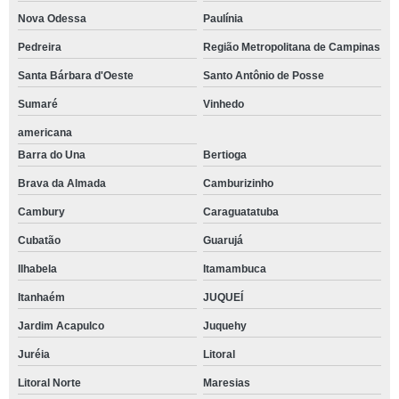
Nova Odessa
Paulínia
Pedreira
Região Metropolitana de Campinas
Santa Bárbara d'Oeste
Santo Antônio de Posse
Sumaré
Vinhedo
americana
Barra do Una
Bertioga
Brava da Almada
Camburizinho
Cambury
Caraguatatuba
Cubatão
Guarujá
Ilhabela
Itamambuca
Itanhaém
JUQUEÍ
Jardim Acapulco
Juquehy
Juréia
Litoral
Litoral Norte
Maresias