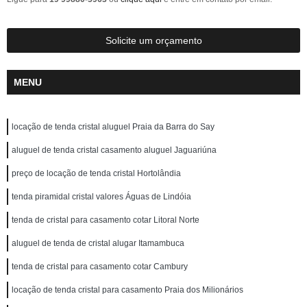
Solicite um orçamento
MENU
locação de tenda cristal aluguel Praia da Barra do Say
aluguel de tenda cristal casamento aluguel Jaguariúna
preço de locação de tenda cristal Hortolândia
tenda piramidal cristal valores Águas de Lindóia
tenda de cristal para casamento cotar Litoral Norte
aluguel de tenda de cristal alugar Itamambuca
tenda de cristal para casamento cotar Cambury
locação de tenda cristal para casamento Praia dos Milionários