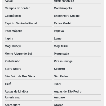
Aguaí
Artur Nogueira
Campos do Jordão
Cordeirópolis
Cosmópolis
Engenheiro Coelho
Espírito Santo do Pinhal
Estiva Gerbi
Iracemápolis
Itapeva
Itapira
Leme
Mogi Guaçu
Mogi Mirim
Monte Alegre do Sul
Morungaba
Pinhalzinho
Pirassununga
Serra Negra
Socorro
São João da Boa Vista
São Pedro
Tietê
Tuiuti
Águas de Lindóia
Águas de São Pedro
Americana
Amparo
Araraquara
Araras