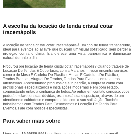
A escolha da locação de tenda cristal cotar
Iracemápolis
A locação de tenda cristal cotar Iracemápolis é um tipo de tenda transparente,
ideal para eventos ao ar livre que buscam um visual sofisticado, sem perder a
proteção contra o clima. Ela oferece uma vista panorâmica e iluminação
natural durante o dia.
Procurou por locação de tenda cristal cotar Iracemápolis? Quando trata-se de
Locação De Tendas E Coberturas, com a Marchesini, você encontra serviços
como o de Mesa E Cadeira De Plástico, Mesas E Cadeiras De Plástico,
Tendas Brancas, Aluguel De Tendas, Tendas Para Eventos, entre outras
alternativas. Apresentando produtos de alto padrão, a empresa conta com
profissionais especializados e instalações modernas e em bom estado,
conquistando então a confiança de todos. Ao entrar em contato conosco, você
poderá esclarecer suas dúvidas, estamos à sua disposição, através de um
atendimento cuidadoso e comprometido com a sua satisfação. Também
trabalhamos com Tendas Para Casamentos e Locação De Tenda Para
Eventos. Fale com nossos especialistas.
Para saber mais sobre
Ligue para
19 99880-5963
ou
clique aqui
e entre em contato por email.