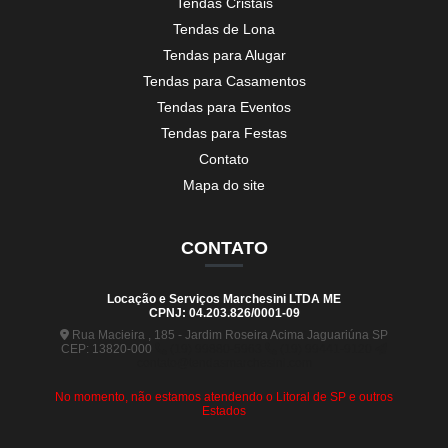
Tendas Cristais
Tendas de Lona
Tendas para Alugar
Tendas para Casamentos
Tendas para Eventos
Tendas para Festas
Contato
Mapa do site
CONTATO
Locação e Serviços Marchesini LTDA ME
CPNJ: 04.203.826/0001-09
Rua Macieira , 185 - Jardim Roseira Acima Jaguariúna SP
CEP: 13820-000
(19) 99880-5963
(19) 99441-9120
contato@tendasmarchesini.com
No momento, não estamos atendendo o Litoral de SP e outros
Estados