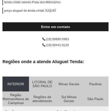
tenda cristal valores Praia dos Milionários
preço aluguel de tenda cristal JUQUEÍ
Entre em contato
(19) 99880-5963
(19) 99441-9120
Regiões onde a atende Aluguel Tenda:
LITORAL DE
INTERIOR
Minas Gerais
Paulinia
SÃO PAULO
Região
Regiões de
Sul Minas
Metropolitana de
São Paulo
atendimento
Gerais
Campinas