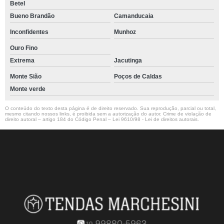
Betel
Bueno Brandão
Camanducaia
Inconfidentes
Munhoz
Ouro Fino
Extrema
Jacutinga
Monte Sião
Poços de Caldas
Monte verde
O conteúdo do texto desta página é de direito reservado. Sua reprodução, parcial ou total,
mesmo citando nossos links, é proibida sem a autorização do autor. Crime de violação de
direito autoral – artigo 184 do Código Penal –
Lei 9610/98 - Lei de direitos autorais
.