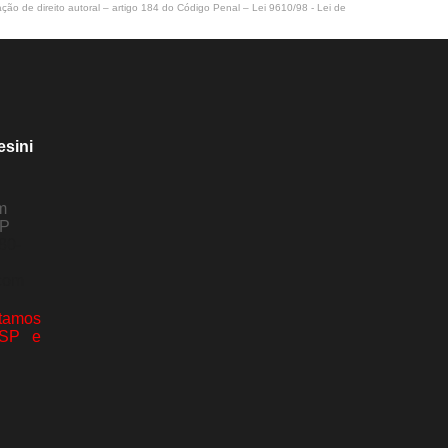
ação de direito autoral – artigo 184 do Código Penal –
Lei 9610/98 - Lei de
esini
m
SP
80-
com
amos
 SP e