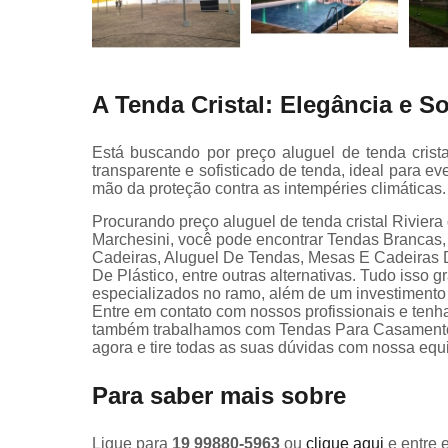
A Tenda Cristal: Elegância e S
Está buscando por preço aluguel de tenda cris
transparente e sofisticado de tenda, ideal para ev
mão da proteção contra as intempéries climáticas.
Procurando preço aluguel de tenda cristal Riviera
Marchesini, você pode encontrar Tendas Brancas
Cadeiras, Aluguel De Tendas, Mesas E Cadeiras 
De Plástico, entre outras alternativas. Tudo isso 
especializados no ramo, além de um investimento
Entre em contato com nossos profissionais e tenha
também trabalhamos com Tendas Para Casamentos
agora e tire todas as suas dúvidas com nossa equ
Para saber mais sobre
Ligue para
19 99880-5963
ou
clique aqui
e entre 