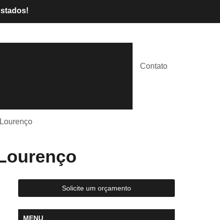
Estados!
l de Palcos
Aluguel de Tendas
Contato
lástico
Tendas Brancas
lugar
Tendas para Casamentos
 para Festas
o Lourenço
 Lourenço
Solicite um orçamento
MENU