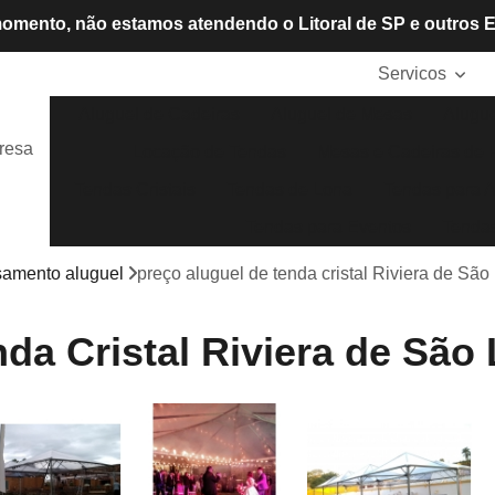
omento, não estamos atendendo o Litoral de SP e outros 
Servicos
Aluguel de Cadeiras
Aluguel de Mesas
Alugue
resa
Locação de Tendas
Mesas e Cadeiras de P
Tendas Cristais
Tendas de Lona
Tendas para A
Tendas para Eventos
Tendas
asamento aluguel
preço aluguel de tenda cristal Riviera de Sã
da Cristal Riviera de São