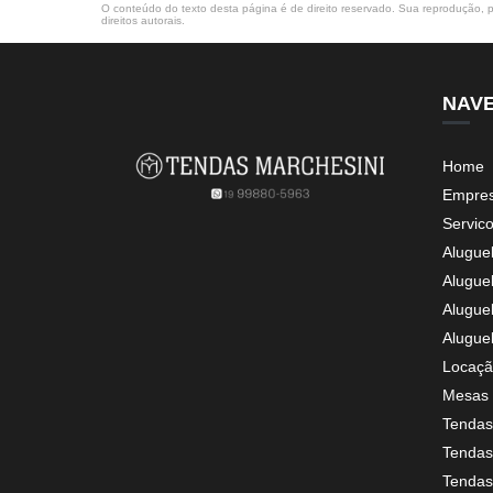
O conteúdo do texto desta página é de direito reservado. Sua reprodução, pa
direitos autorais
.
NAV
Home
Empre
Servic
Alugue
Alugue
Alugue
Alugue
Locaçã
Mesas 
Tendas
Tendas 
Tendas