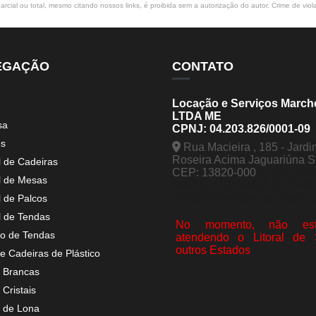
rcial ou total, mesmo citando nossos links, é proibida sem a autorização do autor. Crime de viol
EGAÇÃO
CONTATO
Locação e Serviços March
LTDA ME
sa
CPNJ: 04.203.826/0001-09
os
Rua Macieira , 185 - Jardi
Roseira Acima Jaguariúna 
l de Cadeiras
CEP: 13820-000
(19) 998
l de Mesas
5963
(19) 99441-9120
contato@tendasmarchesini.
l de Palcos
l de Tendas
No momento, não est
o de Tendas
atendendo o Litoral de
outros Estados
e Cadeiras de Plástico
 Brancas
Cristais
 de Lona