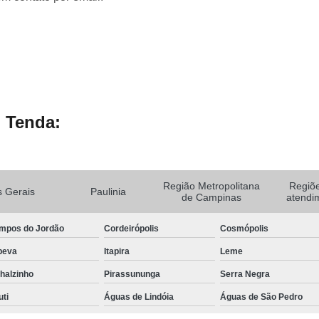
 Tenda:
Região Metropolitana
Regiõ
 Gerais
Paulinia
de Campinas
atendi
mpos do Jordão
Cordeirópolis
Cosmópolis
peva
Itapira
Leme
halzinho
Pirassununga
Serra Negra
uti
Águas de Lindóia
Águas de São Pedro