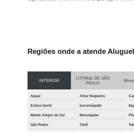
Regiões onde a atende Aluguel
LITORAL DE SÃO
INTERIOR
Minas
PAULO
Aguaí
Artur Nogueira
Ca
Estiva Gerbi
Iracemápolis
Ita
Monte Alegre do Sul
Morungaba
Pin
São Pedro
Tietê
Tui