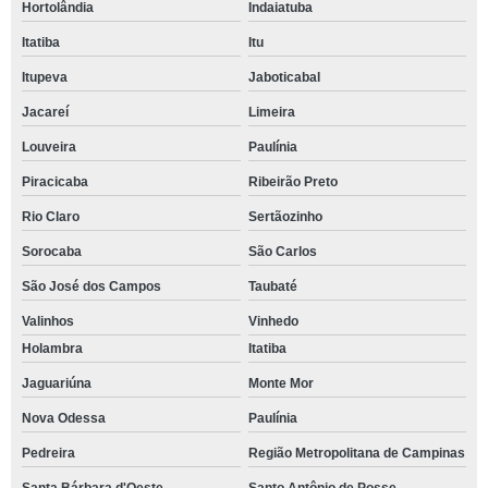
Hortolândia
Indaiatuba
Itatiba
Itu
Itupeva
Jaboticabal
Jacareí
Limeira
Louveira
Paulínia
Piracicaba
Ribeirão Preto
Rio Claro
Sertãozinho
Sorocaba
São Carlos
São José dos Campos
Taubaté
Valinhos
Vinhedo
Holambra
Itatiba
Jaguariúna
Monte Mor
Nova Odessa
Paulínia
Pedreira
Região Metropolitana de Campinas