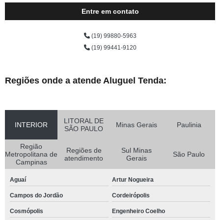
Entre em contato
(19) 99880-5963
(19) 99441-9120
Regiões onde a atende Aluguel Tenda:
LITORAL DE
INTERIOR
Minas Gerais
Paulinia
SÃO PAULO
Região
Regiões de
Sul Minas
Metropolitana de
São Paulo
atendimento
Gerais
Campinas
Aguaí
Artur Nogueira
Campos do Jordão
Cordeirópolis
Cosmópolis
Engenheiro Coelho