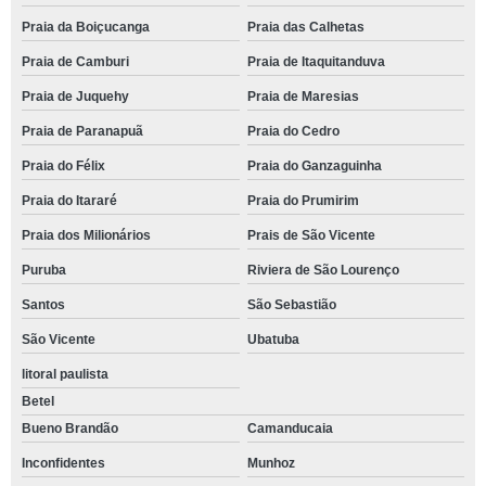
Praia da Boiçucanga
Praia das Calhetas
Praia de Camburi
Praia de Itaquitanduva
Praia de Juquehy
Praia de Maresias
Praia de Paranapuã
Praia do Cedro
Praia do Félix
Praia do Ganzaguinha
Praia do Itararé
Praia do Prumirim
Praia dos Milionários
Prais de São Vicente
Puruba
Riviera de São Lourenço
Santos
São Sebastião
São Vicente
Ubatuba
litoral paulista
Betel
Bueno Brandão
Camanducaia
Inconfidentes
Munhoz