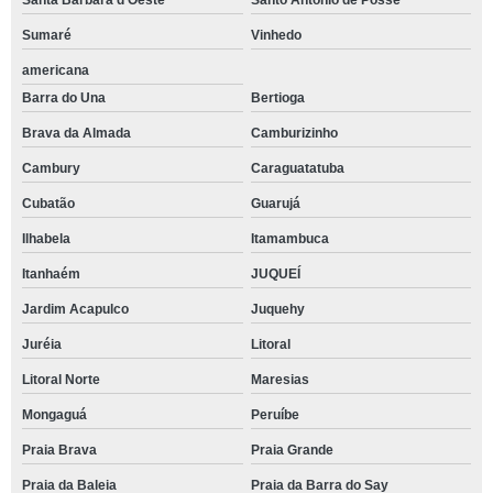
Santa Bárbara d'Oeste
Santo Antônio de Posse
Sumaré
Vinhedo
americana
Barra do Una
Bertioga
Brava da Almada
Camburizinho
Cambury
Caraguatatuba
Cubatão
Guarujá
Ilhabela
Itamambuca
Itanhaém
JUQUEÍ
Jardim Acapulco
Juquehy
Juréia
Litoral
Litoral Norte
Maresias
Mongaguá
Peruíbe
Praia Brava
Praia Grande
Praia da Baleia
Praia da Barra do Say