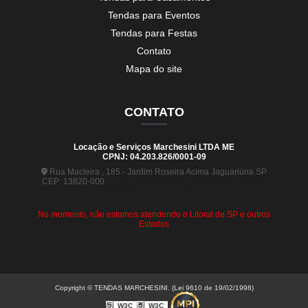
Tendas para Eventos
Tendas para Festas
Contato
Mapa do site
CONTATO
Locação e Serviços Marchesini LTDA ME
CPNJ: 04.203.826/0001-09
Rua Macieira , 185 - Jardim Roseira Acima Jaguariúna SP
CEP: 13820-000
(19) 99880-5963
(19) 99441-9120
contato@tendasmarchesini.com
No momento, não estamos atendendo o Litoral de SP e outros
Estados
Copyright © TENDAS MARCHESINI. (Lei 9610 de 19/02/1998)
W3C
W3C