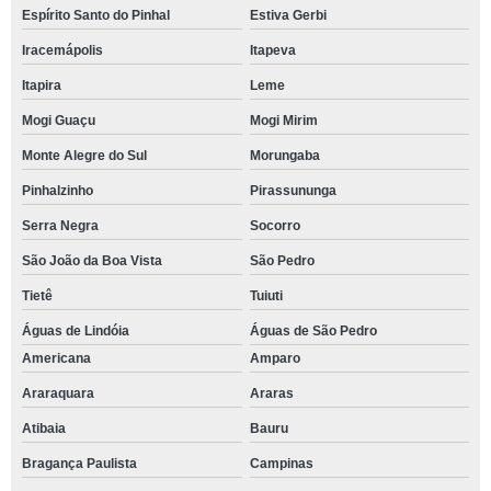
Espírito Santo do Pinhal
Estiva Gerbi
Iracemápolis
Itapeva
Itapira
Leme
Mogi Guaçu
Mogi Mirim
Monte Alegre do Sul
Morungaba
Pinhalzinho
Pirassununga
Serra Negra
Socorro
São João da Boa Vista
São Pedro
Tietê
Tuiuti
Águas de Lindóia
Águas de São Pedro
Americana
Amparo
Araraquara
Araras
Atibaia
Bauru
Bragança Paulista
Campinas