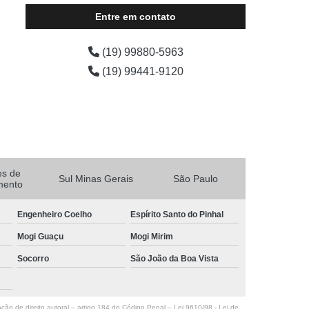
Entre em contato
(19) 99880-5963
(19) 99441-9120
es de
Sul Minas Gerais
São Paulo
mento
Engenheiro Coelho
Espírito Santo do Pinhal
Mogi Guaçu
Mogi Mirim
Socorro
São João da Boa Vista
ação de direito autoral – artigo 184 do Código Penal –
Lei 9610/98 - Lei de