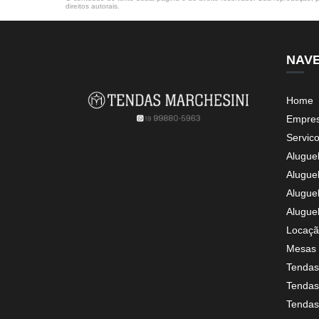
direitos autorais
.
NAV
Home
Empre
Servic
Alugue
Alugue
Alugue
Alugue
Locaçã
Mesas 
Tendas
Tendas 
Tendas