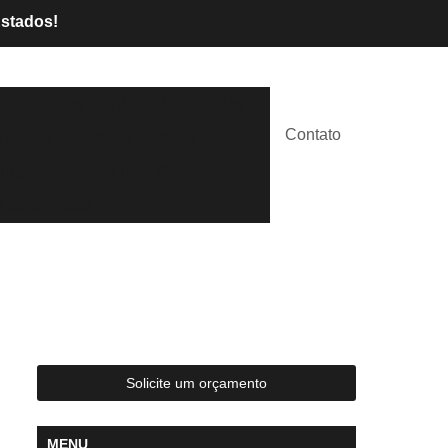
Estados!
l de Palcos
Aluguel de Tendas
Contato
lástico
Tendas Brancas
lugar
Tendas para Casamentos
 para Festas
Solicite um orçamento
MENU