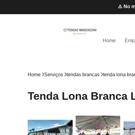
⚠️ No m
Home
Emp
Home
Serviços
tendas brancas
tenda lona bra
Tenda Lona Branca L