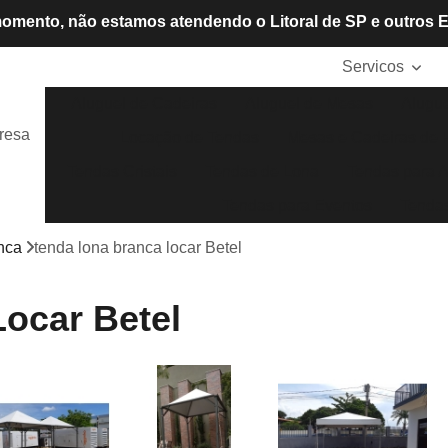
omento, não estamos atendendo o Litoral de SP e outros 
Servicos
Aluguel de Cadeiras
Aluguel de Mesas
Alugue
resa
Locação de Tendas
Mesas e Cadeiras de P
Tendas Cristais
Tendas de Lona
Tendas para A
Tendas para Eventos
Tendas
nca
tenda lona branca locar Betel
ocar Betel