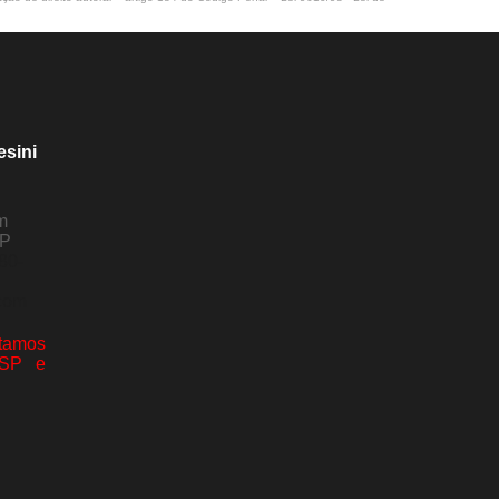
esini
m
SP
80-
com
amos
 SP e