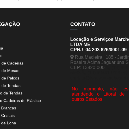
EGAÇÃO
CONTATO
Locação e Serviços March
LTDA ME
sa
CPNJ: 04.203.826/0001-09
os
Rua Macieira , 185 - Jardi
Roseira Acima Jaguariúna 
l de Cadeiras
CEP: 13820-000
(19) 998
l de Mesas
5963
(19) 99441-9120
contato@tendasmarchesini.
l de Palcos
l de Tendas
No momento, não est
o de Tendas
atendendo o Litoral de
outros Estados
e Cadeiras de Plástico
 Brancas
Cristais
 de Lona