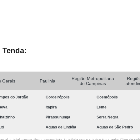
 Tenda:
Região Metropolitana
Regiõ
 Gerais
Paulinia
de Campinas
atendi
mpos do Jordão
Cordeirópolis
Cosmópolis
peva
Itapira
Leme
halzinho
Pirassununga
Serra Negra
uti
Águas de Lindóia
Águas de São Pedro
rcial ou total, mesmo citando nossos links, é proibida sem a autorização do autor. Crime de viol