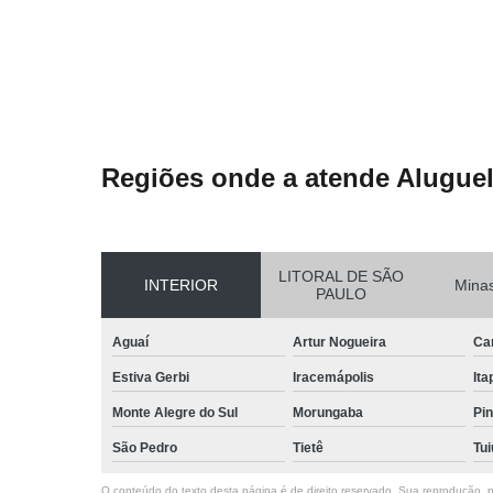
Regiões onde a atende Aluguel
LITORAL DE SÃO
INTERIOR
Minas
PAULO
Aguaí
Artur Nogueira
Ca
Estiva Gerbi
Iracemápolis
Ita
Monte Alegre do Sul
Morungaba
Pin
São Pedro
Tietê
Tui
O conteúdo do texto desta página é de direito reservado. Sua reprodução, pa