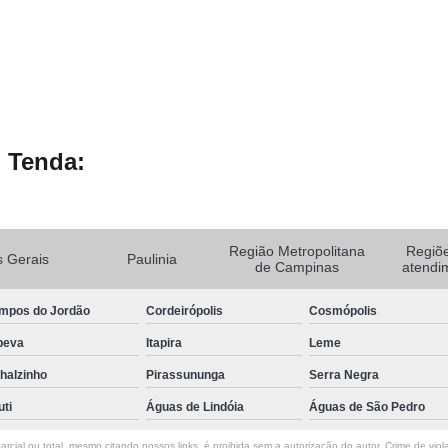
 Tenda:
Região Metropolitana
Regiõ
 Gerais
Paulinia
de Campinas
atendi
mpos do Jordão
Cordeirópolis
Cosmópolis
peva
Itapira
Leme
halzinho
Pirassununga
Serra Negra
uti
Águas de Lindóia
Águas de São Pedro
rcial ou total, mesmo citando nossos links, é proibida sem a autorização do autor. Crime de viol