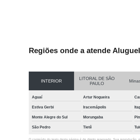
Regiões onde a atende Aluguel
LITORAL DE SÃO
INTERIOR
Minas
PAULO
Aguaí
Artur Nogueira
Ca
Estiva Gerbi
Iracemápolis
Ita
Monte Alegre do Sul
Morungaba
Pin
São Pedro
Tietê
Tui
O conteúdo do texto desta página é de direito reservado. Sua reprodução, pa