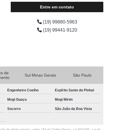
Entre em contato
(19) 99880-5963
(19) 99441-9120
es de
Sul Minas Gerais
São Paulo
mento
Engenheiro Coelho
Espírito Santo do Pinhal
Mogi Guaçu
Mogi Mirim
Socorro
São João da Boa Vista
ação de direito autoral – artigo 184 do Código Penal –
Lei 9610/98 - Lei de