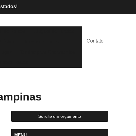
Estados!
l de Palcos
Aluguel de Tendas
Contato
lástico
Tendas Brancas
lugar
Tendas para Casamentos
 para Festas
Campinas
Solicite um orçamento
MENU