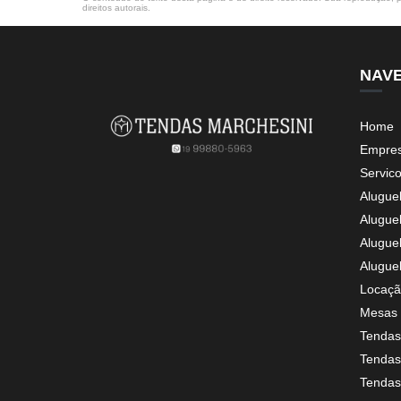
direitos autorais
.
NAV
Home
Empre
Servic
Alugue
Alugue
Alugue
Alugue
Locaçã
Mesas 
Tendas
Tendas 
Tendas