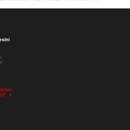
esini
m
SP
80-
com
amos
 SP e