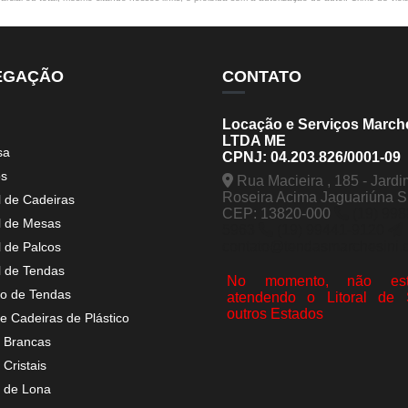
EGAÇÃO
CONTATO
Locação e Serviços March
LTDA ME
sa
CPNJ: 04.203.826/0001-09
os
Rua Macieira , 185 - Jardi
Roseira Acima Jaguariúna 
l de Cadeiras
CEP: 13820-000
(19) 998
l de Mesas
5963
(19) 99441-9120
contato@tendasmarchesini.
l de Palcos
l de Tendas
No momento, não est
o de Tendas
atendendo o Litoral de
outros Estados
e Cadeiras de Plástico
 Brancas
Cristais
 de Lona