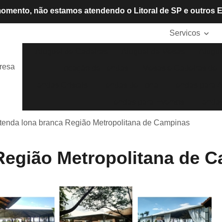
omento, não estamos atendendo o Litoral de SP e outros 
Servicos
Aluguel de Cadeiras
Aluguel de Mesas
Alugue
resa
Locação de Tendas
Mesas e Cadeiras de P
Tendas Cristais
Tendas de Lona
Tendas para A
Tendas para Eventos
Tendas
tenda lona branca Região Metropolitana de Campinas
Região Metropolitana de 