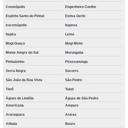
Cosmópolis
Engenheiro Coelho
Espírito Santo do Pinhal
Estiva Gerbi
Iracemápolis
Itapeva
Itapira
Leme
Mogi Guaçu
Mogi Mirim
Monte Alegre do Sul
Morungaba
Pinhalzinho
Pirassununga
Serra Negra
Socorro
São João da Boa Vista
São Pedro
Tietê
Tuiuti
Águas de Lindóia
Águas de São Pedro
Americana
Amparo
Araraquara
Araras
Atibaia
Bauru