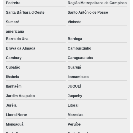
Pedreira
Região Metropolitana de Campinas
Santa Bárbara d'Oeste
Santo Antônio de Posse
Sumaré
Vinhedo
americana
Barra do Una
Bertioga
Brava da Almada
Camburizinho
Cambury
Caraguatatuba
Cubatão
Guarujá
Ilhabela
Itamambuca
Itanhaém
JUQUEÍ
Jardim Acapulco
Juquehy
Juréia
Litoral
Litoral Norte
Maresias
Mongaguá
Peruíbe