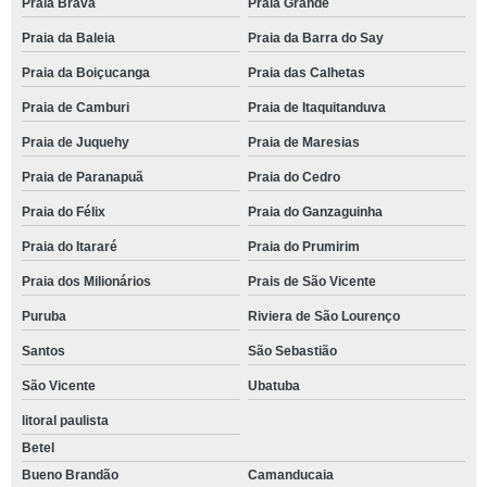
Praia Brava
Praia Grande
Praia da Baleia
Praia da Barra do Say
Praia da Boiçucanga
Praia das Calhetas
Praia de Camburi
Praia de Itaquitanduva
Praia de Juquehy
Praia de Maresias
Praia de Paranapuã
Praia do Cedro
Praia do Félix
Praia do Ganzaguinha
Praia do Itararé
Praia do Prumirim
Praia dos Milionários
Prais de São Vicente
Puruba
Riviera de São Lourenço
Santos
São Sebastião
São Vicente
Ubatuba
litoral paulista
Betel
Bueno Brandão
Camanducaia