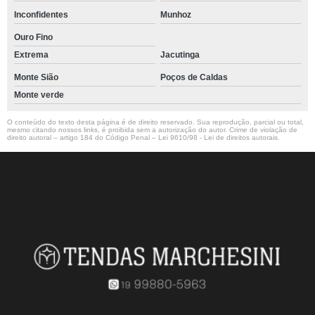
Inconfidentes
Munhoz
Ouro Fino
Extrema
Jacutinga
Monte Sião
Poços de Caldas
Monte verde
O conteúdo do texto desta página é de direito reservado. Sua reprodução, parcial ou total,
mesmo citando nossos links, é proibida sem a autorização do autor. Crime de violação de
direito autoral – artigo 184 do Código Penal –
Lei 9610/98 - Lei de direitos autorais
.