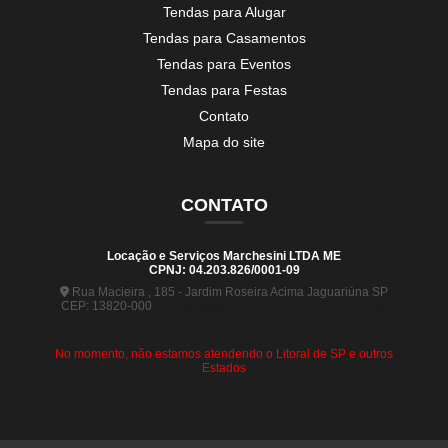
Tendas para Alugar
Tendas para Casamentos
Tendas para Eventos
Tendas para Festas
Contato
Mapa do site
CONTATO
Locação e Serviços Marchesini LTDA ME
CPNJ: 04.203.826/0001-09
Rua Macieira , 185 - Jardim Roseira Acima Jaguariúna SP
CEP: 13820-000
(19) 99880-5963
(19) 99441-9120
contato@tendasmarchesini.com
No momento, não estamos atendendo o Litoral de SP e outros
Estados