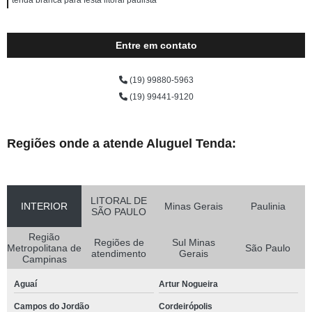
tenda branca para festa litoral paulista
Entre em contato
(19) 99880-5963
(19) 99441-9120
Regiões onde a atende Aluguel Tenda:
LITORAL DE
INTERIOR
Minas Gerais
Paulinia
SÃO PAULO
Região
Regiões de
Sul Minas
Metropolitana de
São Paulo
atendimento
Gerais
Campinas
Aguaí
Artur Nogueira
Campos do Jordão
Cordeirópolis