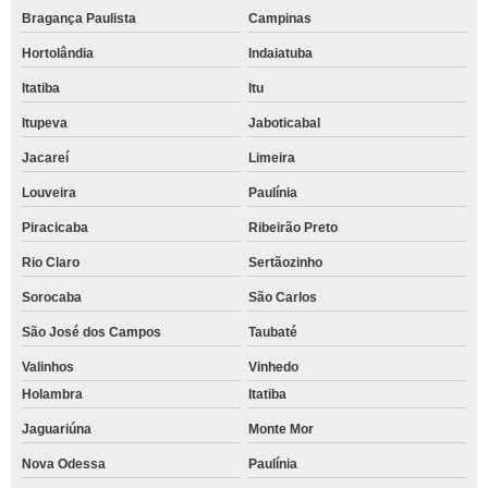
Bragança Paulista
Campinas
Hortolândia
Indaiatuba
Itatiba
Itu
Itupeva
Jaboticabal
Jacareí
Limeira
Louveira
Paulínia
Piracicaba
Ribeirão Preto
Rio Claro
Sertãozinho
Sorocaba
São Carlos
São José dos Campos
Taubaté
Valinhos
Vinhedo
Holambra
Itatiba
Jaguariúna
Monte Mor
Nova Odessa
Paulínia