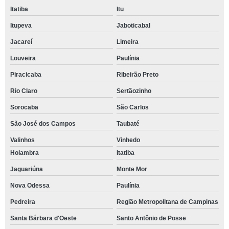
Itatiba
Itu
Itupeva
Jaboticabal
Jacareí
Limeira
Louveira
Paulínia
Piracicaba
Ribeirão Preto
Rio Claro
Sertãozinho
Sorocaba
São Carlos
São José dos Campos
Taubaté
Valinhos
Vinhedo
Holambra
Itatiba
Jaguariúna
Monte Mor
Nova Odessa
Paulínia
Pedreira
Região Metropolitana de Campinas
Santa Bárbara d'Oeste
Santo Antônio de Posse