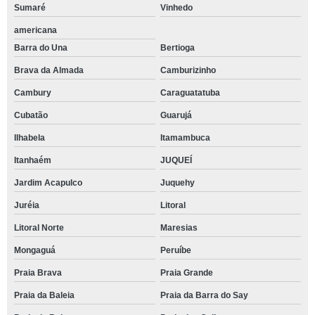
Sumaré
Vinhedo
americana
Barra do Una
Bertioga
Brava da Almada
Camburizinho
Cambury
Caraguatatuba
Cubatão
Guarujá
Ilhabela
Itamambuca
Itanhaém
JUQUEÍ
Jardim Acapulco
Juquehy
Juréia
Litoral
Litoral Norte
Maresias
Mongaguá
Peruíbe
Praia Brava
Praia Grande
Praia da Baleia
Praia da Barra do Say