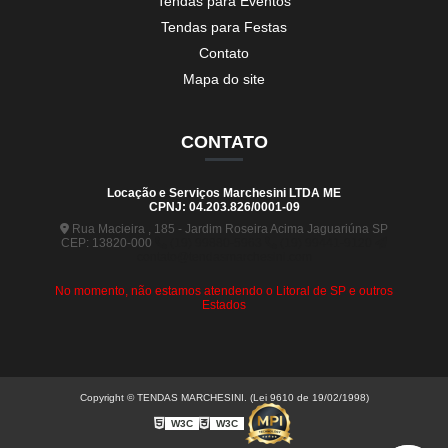
Tendas para Eventos
Tendas para Festas
Contato
Mapa do site
CONTATO
Locação e Serviços Marchesini LTDA ME
CPNJ: 04.203.826/0001-09
Rua Macieira , 185 - Jardim Roseira Acima Jaguariúna SP
CEP: 13820-000
(19) 99880-5963
(19) 99441-9120
contato@tendasmarchesini.com
No momento, não estamos atendendo o Litoral de SP e outros
Estados
Copyright © TENDAS MARCHESINI. (Lei 9610 de 19/02/1998)
W3C
W3C