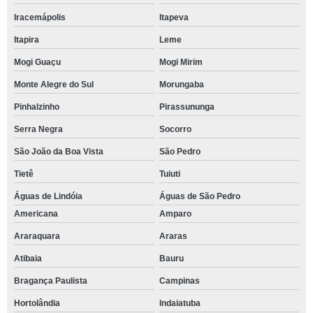
Iracemápolis
Itapeva
Itapira
Leme
Mogi Guaçu
Mogi Mirim
Monte Alegre do Sul
Morungaba
Pinhalzinho
Pirassununga
Serra Negra
Socorro
São João da Boa Vista
São Pedro
Tietê
Tuiuti
Águas de Lindóia
Águas de São Pedro
Americana
Amparo
Araraquara
Araras
Atibaia
Bauru
Bragança Paulista
Campinas
Hortolândia
Indaiatuba