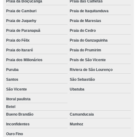
Praia da Boiçucanga
Praia das Calhetas
Praia de Camburi
Praia de Itaquitanduva
Praia de Juquehy
Praia de Maresias
Praia de Paranapuã
Praia do Cedro
Praia do Félix
Praia do Ganzaguinha
Praia do Itararé
Praia do Prumirim
Praia dos Milionários
Prais de São Vicente
Puruba
Riviera de São Lourenço
Santos
São Sebastião
São Vicente
Ubatuba
litoral paulista
Betel
Bueno Brandão
Camanducaia
Inconfidentes
Munhoz
Ouro Fino