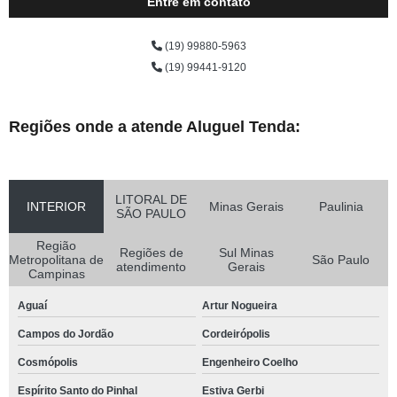
Entre em contato
(19) 99880-5963
(19) 99441-9120
Regiões onde a atende Aluguel Tenda:
LITORAL DE
INTERIOR
Minas Gerais
Paulinia
SÃO PAULO
Região
Regiões de
Sul Minas
Metropolitana de
São Paulo
atendimento
Gerais
Campinas
Aguaí
Artur Nogueira
Campos do Jordão
Cordeirópolis
Cosmópolis
Engenheiro Coelho
Espírito Santo do Pinhal
Estiva Gerbi