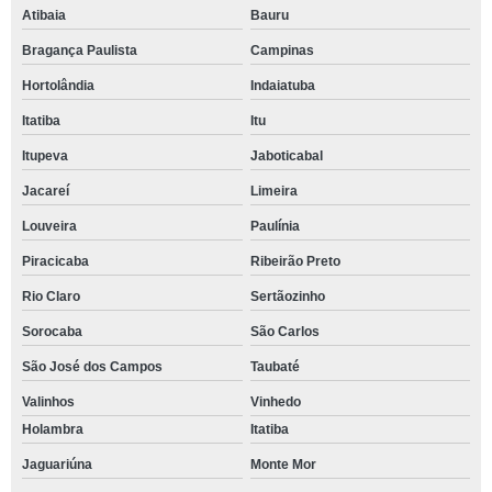
Atibaia
Bauru
Bragança Paulista
Campinas
Hortolândia
Indaiatuba
Itatiba
Itu
Itupeva
Jaboticabal
Jacareí
Limeira
Louveira
Paulínia
Piracicaba
Ribeirão Preto
Rio Claro
Sertãozinho
Sorocaba
São Carlos
São José dos Campos
Taubaté
Valinhos
Vinhedo
Holambra
Itatiba
Jaguariúna
Monte Mor