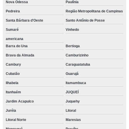
Nova Odessa
Paulínia
Pedreira
Região Metropolitana de Campinas
Santa Bárbara d'Oeste
Santo Antônio de Posse
Sumaré
Vinhedo
americana
Barra do Una
Bertioga
Brava da Almada
Camburizinho
Cambury
Caraguatatuba
Cubatão
Guarujá
Ilhabela
Itamambuca
Itanhaém
JUQUEÍ
Jardim Acapulco
Juquehy
Juréia
Litoral
Litoral Norte
Maresias