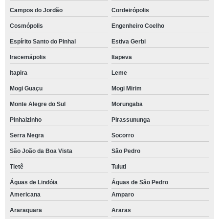
Campos do Jordão
Cordeirópolis
Cosmópolis
Engenheiro Coelho
Espírito Santo do Pinhal
Estiva Gerbi
Iracemápolis
Itapeva
Itapira
Leme
Mogi Guaçu
Mogi Mirim
Monte Alegre do Sul
Morungaba
Pinhalzinho
Pirassununga
Serra Negra
Socorro
São João da Boa Vista
São Pedro
Tietê
Tuiuti
Águas de Lindóia
Águas de São Pedro
Americana
Amparo
Araraquara
Araras