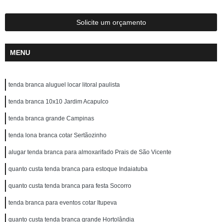
Solicite um orçamento
MENU
tenda branca aluguel locar litoral paulista
tenda branca 10x10 Jardim Acapulco
tenda branca grande Campinas
tenda lona branca cotar Sertãozinho
alugar tenda branca para almoxarifado Prais de São Vicente
quanto custa tenda branca para estoque Indaiatuba
quanto custa tenda branca para festa Socorro
tenda branca para eventos cotar Itupeva
quanto custa tenda branca grande Hortolândia