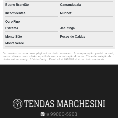
Bueno Brandão
Camanducaia
Inconfidentes
Munhoz
Ouro Fino
Extrema
Jacutinga
Monte Sião
Poços de Caldas
Monte verde
O conteúdo do texto desta página é de direito reservado. Sua reprodução, parcial ou total,
mesmo citando nossos links, é proibida sem a autorização do autor. Crime de violação de
direito autoral – artigo 184 do Código Penal –
Lei 9610/98 - Lei de direitos autorais
.