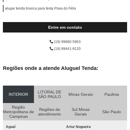
alugar tenda branca para festa Praia do Félix
Entre em contato
(19) 99880-5963
(19) 99441-9120
Regiões onde a atende Aluguel Tenda:
LITORAL DE
INTERIOR
Minas Gerais
Paulinia
SÃO PAULO
Região
Regiões de
Sul Minas
Metropolitana de
São Paulo
atendimento
Gerais
Campinas
Aguaí
Artur Nogueira