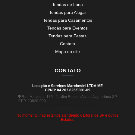
Tendas de Lona
Tendas para Alugar
Tendas para Casamentos
Tendas para Eventos
Tendas para Festas
Contato
Mapa do site
CONTATO
Locação e Serviços Marchesini LTDA ME
CPNJ: 04.203.826/0001-09
Rua Macieira , 185 - Jardim Roseira Acima Jaguariúna SP
CEP: 13820-000
(19) 99880-5963
(19) 99441-9120
contato@tendasmarchesini.com
No momento, não estamos atendendo o Litoral de SP e outros
Estados