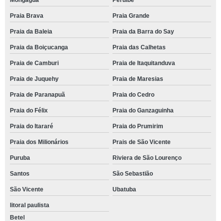
Mongaguá
Peruíbe
Praia Brava
Praia Grande
Praia da Baleia
Praia da Barra do Say
Praia da Boiçucanga
Praia das Calhetas
Praia de Camburi
Praia de Itaquitanduva
Praia de Juquehy
Praia de Maresias
Praia de Paranapuã
Praia do Cedro
Praia do Félix
Praia do Ganzaguinha
Praia do Itararé
Praia do Prumirim
Praia dos Milionários
Prais de São Vicente
Puruba
Riviera de São Lourenço
Santos
São Sebastião
São Vicente
Ubatuba
litoral paulista
Betel