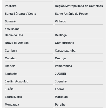
Pedreira
Região Metropolitana de Campinas
Santa Bárbara d'Oeste
Santo Antônio de Posse
Sumaré
Vinhedo
americana
Barra do Una
Bertioga
Brava da Almada
Camburizinho
Cambury
Caraguatatuba
Cubatão
Guarujá
Ilhabela
Itamambuca
Itanhaém
JUQUEÍ
Jardim Acapulco
Juquehy
Juréia
Litoral
Litoral Norte
Maresias
Mongaguá
Peruíbe