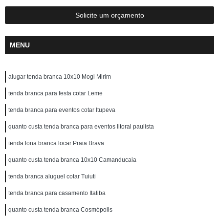
Solicite um orçamento
MENU
alugar tenda branca 10x10 Mogi Mirim
tenda branca para festa cotar Leme
tenda branca para eventos cotar Itupeva
quanto custa tenda branca para eventos litoral paulista
tenda lona branca locar Praia Brava
quanto custa tenda branca 10x10 Camanducaia
tenda branca aluguel cotar Tuiuti
tenda branca para casamento Itatiba
quanto custa tenda branca Cosmópolis