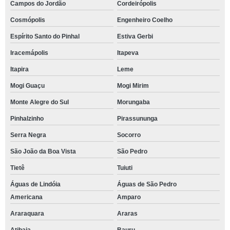
Campos do Jordão
Cordeirópolis
Cosmópolis
Engenheiro Coelho
Espírito Santo do Pinhal
Estiva Gerbi
Iracemápolis
Itapeva
Itapira
Leme
Mogi Guaçu
Mogi Mirim
Monte Alegre do Sul
Morungaba
Pinhalzinho
Pirassununga
Serra Negra
Socorro
São João da Boa Vista
São Pedro
Tietê
Tuiuti
Águas de Lindóia
Águas de São Pedro
Americana
Amparo
Araraquara
Araras