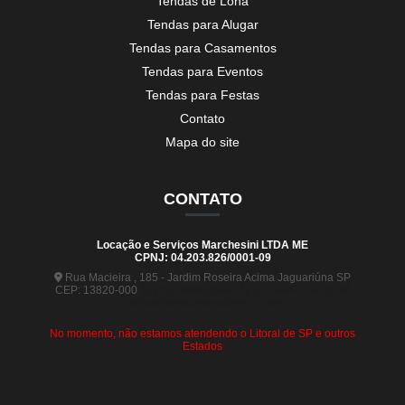
Tendas de Lona
Tendas para Alugar
Tendas para Casamentos
Tendas para Eventos
Tendas para Festas
Contato
Mapa do site
CONTATO
Locação e Serviços Marchesini LTDA ME
CPNJ: 04.203.826/0001-09
Rua Macieira , 185 - Jardim Roseira Acima Jaguariúna SP
CEP: 13820-000
(19) 99880-5963
(19) 99441-9120
contato@tendasmarchesini.com
No momento, não estamos atendendo o Litoral de SP e outros
Estados