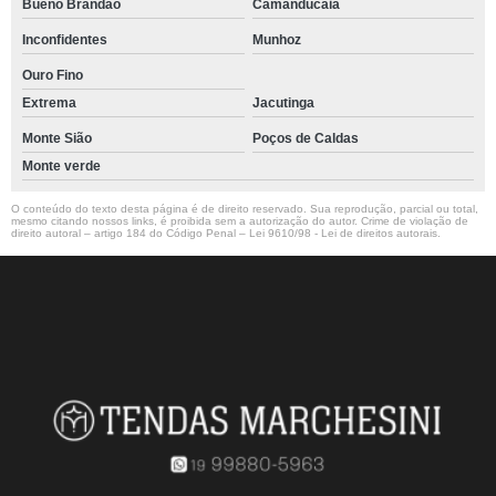
Bueno Brandão
Camanducaia
Inconfidentes
Munhoz
Ouro Fino
Extrema
Jacutinga
Monte Sião
Poços de Caldas
Monte verde
O conteúdo do texto desta página é de direito reservado. Sua reprodução, parcial ou total,
mesmo citando nossos links, é proibida sem a autorização do autor. Crime de violação de
direito autoral – artigo 184 do Código Penal –
Lei 9610/98 - Lei de direitos autorais
.