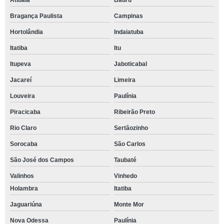
Atibaia
Bauru
Bragança Paulista
Campinas
Hortolândia
Indaiatuba
Itatiba
Itu
Itupeva
Jaboticabal
Jacareí
Limeira
Louveira
Paulínia
Piracicaba
Ribeirão Preto
Rio Claro
Sertãozinho
Sorocaba
São Carlos
São José dos Campos
Taubaté
Valinhos
Vinhedo
Holambra
Itatiba
Jaguariúna
Monte Mor
Nova Odessa
Paulínia