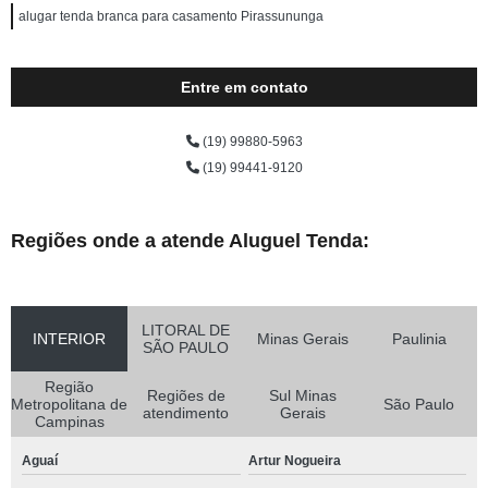
alugar tenda branca para casamento Pirassununga
Entre em contato
(19) 99880-5963
(19) 99441-9120
Regiões onde a atende Aluguel Tenda:
LITORAL DE
INTERIOR
Minas Gerais
Paulinia
SÃO PAULO
Região
Regiões de
Sul Minas
Metropolitana de
São Paulo
atendimento
Gerais
Campinas
Aguaí
Artur Nogueira